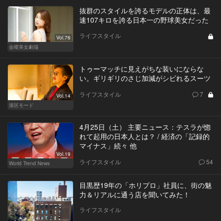
抜群のスタイルを誇るモデルの正体は、最
速107キロを誇る日本一の野球美女だった
ライフスタイル
Vol.76
金曜美女劇場
トゥーマッチに見えがちな装いにならな
い。ギリギリのさじ加減がシビれるスーツ
ライフスタイル
7
Vol.14
港区モード
4月25日（土） 主要ニュース：テスラが惚
れて起用の日本人とは？ / 経済の「記録的
マイナス」続々 他
Vol.19
ライフスタイル
54
World Trend News
目黒歴19年の「ホリプロ」社員に、街の魅
力＆リアルに通う店を聞いてみた！
ライフスタイル