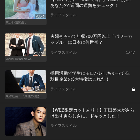
あなたの1週間の運勢をチェック！
ライフスタイル
Vol.45
東カレ週間占い
夫婦そろって年収700万円以上「パワーカ
ップル」は日本に何世帯？
ライフスタイル
47
Vol.158
World Trend News
採用活動で学生にモロバレしちゃってる、
駄目企業の3大特徴はこれだ！
ライフスタイル
Vol.28
東洋経済：『最強の働き方』『一流の育て方』
【WEB限定カットあり！】町田啓太がさら
け出す男らしさに、ドキッとした！
ライフスタイル