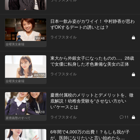
日本一飲み姿がカワイイ！ 中村静香が思わ
ずOKするデートの誘いとは？
ライフスタイル
Vol.48
金曜美女劇場
東大から外銀女子になったものの…。28歳
で女優に転身した才色兼備な美女の正体
ライフスタイル
Vol.135
金曜美女劇場
慶應付属校のメリットとデメリットを、徹
底解説！幼稚舎受験を“させない方がい
い”ケースとは
Vol.10
ライフスタイル
11
慶應義塾のすべて
6年間で4,000万の出費！？もしも我が子
が、医師になりたいと言い始めたら…