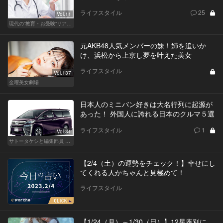
ライフスタイル
25
Vol.11
現代の“教育・お受験”リアルドキュメント
元AKB48人気メンバーの妹！姉を追いか
け、浜松から上京し夢を叶えた美女
ライフスタイル
Vol.137
金曜美女劇場
日本人のミニバン好きは大名行列に起源が
あった！ 外国人に誇れる日本のクルマ５選
ライフスタイル
1
Vol.31
サトータケシと編集部員 船山の"CAR GENTSへの道"
【2/4（土）の運勢をチェック！】幸せにし
てくれる人かちゃんと見極めて！
ライフスタイル
【1/24（月）～1/30（日）】12星座別に、