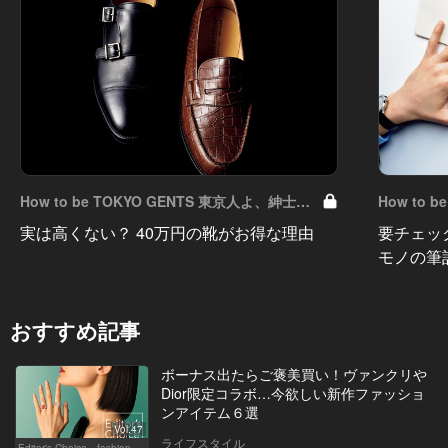
How to be TOKYO GENTS 東京人よ、紳士た
How to 
れ！ Vol.23
れ！ Vol.2
実は高くない？ 40万円の靴がお得な理由
要チェッ
モノの筆
おすすめ記事
ボーナス出たらご褒美買い！ヴァンクリや
Dior限定コラボ…今欲しい新作ファッショ
ンアイテム６選
Vol.47
ライフスタイル