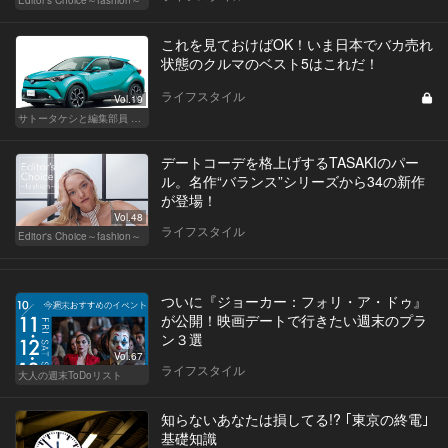
Editor's Choice～fashion～
これを見ておけばOK！いま日本でバカ売れ
状態のクルマのベスト5はこれだ！
ライフスタイル
Vol.19
サトータケシと編集部員 船山の"CAR GENTSへの道"
デートコーデを格上げするTASAKIのパー
ル。名作“バランス”シリーズから34の新作
が登場！
Vol.48
ライフスタイル
Editor's Choice～fashion～
ついに『ジョーカー：フォリ・ア・ドゥ』
が公開！映画デートで行きたい週末のプラ
ン３選
Vol.67
ライフスタイル
大人の週末ToDoリスト
知らないあなたは損してる!? ｢東京の終電｣
基礎知識