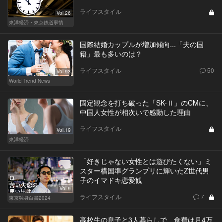
ライフスタイル
Vol.26
東洋経済・東京鉄道事情
国際結婚カップルが増加傾向...「夫の国
籍」最も多いのは？
ライフスタイル
50
Vol.93
World Trend News
固定観念を打ち破った「SK-Ⅱ」のCMに、
中国人女性が相次いで感動した理由
ライフスタイル
Vol.19
東洋経済
「好きじゃない女性とは遊びたくない」ミ
スター横国準グランプリに輝いたZ世代男
子のイマドキ恋愛観
Vol.9
ライフスタイル
7
東京独身白書2024
高校生の息子と3人暮らしで、食費は月4万