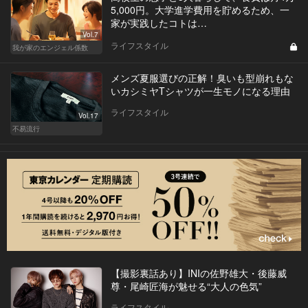
5,000円。大学進学費用を貯めるため、一
家が実践したコトは…
Vol.7
ライフスタイル
我が家のエンジェル係数
メンズ夏服選びの正解！臭いも型崩れもな
いカシミヤTシャツが一生モノになる理由
ライフスタイル
Vol.17
不易流行
【撮影裏話あり】INIの佐野雄大・後藤威
尊・尾崎匠海が魅せる“大人の色気”
ライフスタイル