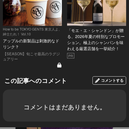
How to be TOKYO GENTS 東京人よ、
「モエ・エ・シャンドン」が贈
紳士たれ！ Vol.10
る、2026年夏の特別なプロモー
アップルの新製品は刺激的なド
ション。極上のシャンパンを味
リンク？
わえる厳選店舗を一挙紹介！
【SEASON】旬こそ最高のラグジ
PR
ュアリー
この記事へのコメント
コメントする
コメントはまだありません。