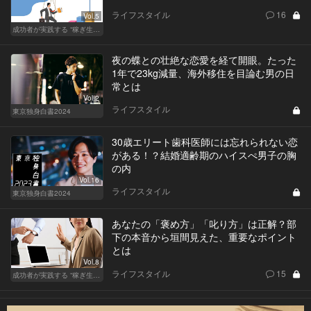
ライフスタイル
16
Vol.5
成功者が実践する “稼ぎ生活”
夜の蝶との壮絶な恋愛を経て開眼。たった
1年で23kg減量、海外移住を目論む男の日
常とは
Vol.2
ライフスタイル
東京独身白書2024
30歳エリート歯科医師には忘れられない恋
がある！？結婚適齢期のハイスぺ男子の胸
の内
Vol.16
ライフスタイル
東京独身白書2024
あなたの「褒め方」「叱り方」は正解？部
下の本音から垣間見えた、重要なポイント
とは
Vol.8
ライフスタイル
15
成功者が実践する “稼ぎ生活”