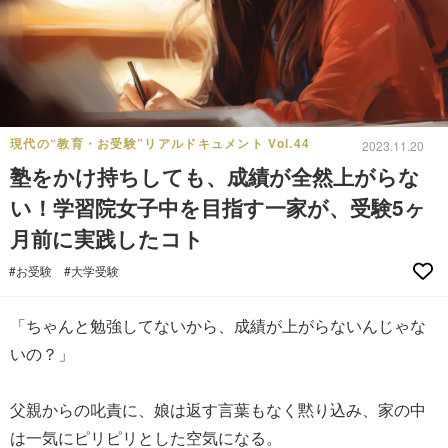
現代の“教育・お受験”リアルドキュメント Vol.44
2023.11.20
塾をかけ持ちしても、成績が全然上がらな
い！学習院女子中を目指す一家が、受験5ヶ
月前に実践したコト
#お受験
#大学受験
「ちゃんと勉強してないから、成績が上がらないんじゃな
いの？」
父親からの叱責に、娘は返す言葉もなく黙り込み、家の中
は一気にピリピリとした空気になる。