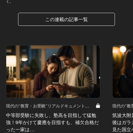
く。
この連載の記事一覧
現代の“教育・お受験”リアルドキュメント
現代の“教
Vol.50
Vol.49
中等部受験に失敗し、塾高を目指して猛勉
筑波大附
強！9年かけて慶應を目指すも、補欠合格だ
後はガラ
った一家は…
見た国立