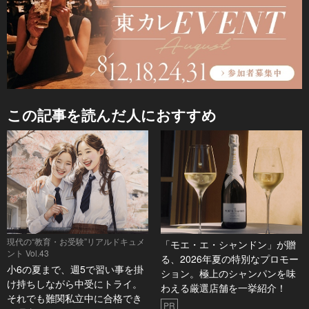
この記事を読んだ人におすすめ
現代の“教育・お受験”リアルドキュメ
「モエ・エ・シャンドン」が贈
ント Vol.43
る、2026年夏の特別なプロモー
小6の夏まで、週5で習い事を掛
ション。極上のシャンパンを味
け持ちしながら中受にトライ。
わえる厳選店舗を一挙紹介！
それでも難関私立中に合格でき
PR