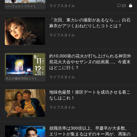
Vol.8
ライフスタイル
23
パーフェクトフライト
「次回、東カレの撮影があるなら…」白石
麻衣がアツくおねだりしたコトとは？
ライフスタイル
約10,000発の花火が打ち上げられる神宮外
苑花火大会やセザンヌの絵画展…。今週末
はどこに行く？
Vol.6
ライフスタイル
大人の週末ToDoリスト
地味色厳禁！港区デートを成功させる着こ
なしはこれ！
ライフスタイル
就職倍率は300倍以上、早慶卒が大多数。
エリートが集まるはずのキー局が、凋落の