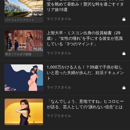
堂を眺めて昼飲み！贅沢な時を過ごすイタ
リア旅15選
Vol.10
ライフスタイル
パーフェクトフライト
上智大卒・ミスコン出身の役員秘書（29
歳）。“女性の憧れ”を手にする彼女が意識
している「3つのマインド」
Vol.25
ライフスタイル
東京リアル女子図鑑
1,000万かける人も！？39歳で子供が欲し
いと思った夫婦が歩んだ、妊活ドキュメン
ト
ライフスタイル
「なんでしょう、意地ですね」ヒコロヒー
が語る、芸人としての“譲れない信念”とは
ライフスタイル