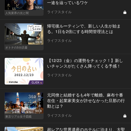
一途を辿っているワケ
Vol.4
ライフスタイル
人気業界の光と闇
帰宅後ルーティンで、新しい人生が始ま
る。1日を2倍にする時間管理法とは
ライフスタイル
Vol.9
オトナの5分読書
【12/23（金）の運勢をチェック！】新し
いチャンスがたくさん降ってくる予感！
ライフスタイル
元同僚と結婚するも4年で離婚。麻布十番
在住・起業家美女が許せなかった旦那の行
動とは？
Vol.8
ライフスタイル
東京リアル女子図鑑
超レアな世界遺産のホテルに泊まり、大聖