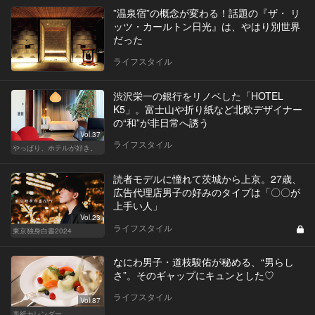
”温泉宿”の概念が変わる！話題の『ザ・ リ
ッツ・カールトン日光』は、やはり別世界
だった
ライフスタイル
渋沢栄一の銀行をリノベした「HOTEL
K5」。富士山や折り紙など北欧デザイナー
の“和”が非日常へ誘う
Vol.37
ライフスタイル
やっぱり、ホテルが好き。
読者モデルに憧れて茨城から上京。27歳、
広告代理店男子の好みのタイプは「〇〇が
上手い人」
Vol.23
ライフスタイル
東京独身白書2024
なにわ男子・道枝駿佑が秘める、“男らし
さ”。そのギャップにキュンとした♡
ライフスタイル
Vol.87
表紙カレンダー