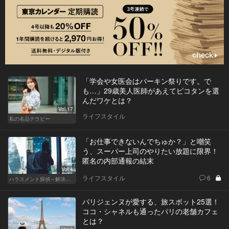
「学会や女医会はバーキン祭りです。で
も…」29歳美人医師があえてピコタンを選
んだワケとは？
Vol.17
ライフスタイル
私の名品テラピー
「お仕事できないんでちゅか？」と嘲笑
う、スーパー上司のやりたい放題に限界！
匿名の内部通報の結末
Vol.4
ライフスタイル
6
ハラスメント探偵～解決編～
パリジェンヌが愛する、旅スポット25選！
ココ・シャネルも通ったパリの老舗カフェ
とは？