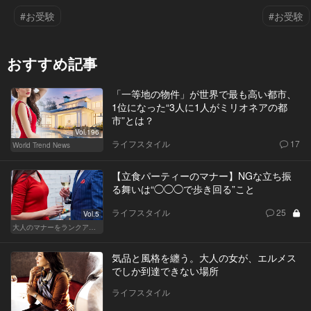
#お受験
#お受験
おすすめ記事
「一等地の物件」が世界で最も高い都市、
1位になった“3人に1人がミリオネアの都
市”とは？
Vol.196
ライフスタイル
17
World Trend News
【立食パーティーのマナー】NGな立ち振
る舞いは“◯◯◯で歩き回る”こと
ライフスタイル
25
Vol.5
大人のマナーをランクアップせよ
気品と風格を纏う。大人の女が、エルメス
でしか到達できない場所
ライフスタイル