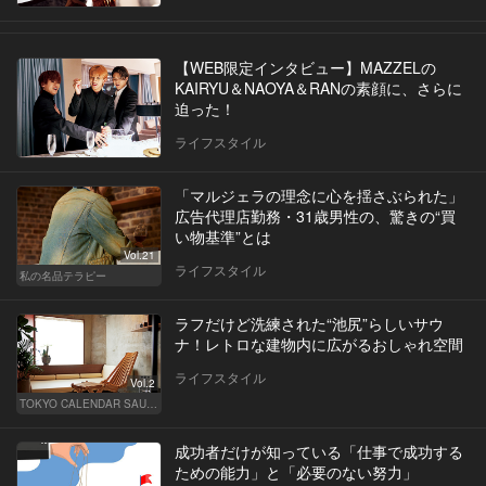
【WEB限定インタビュー】MAZZELの
KAIRYU＆NAOYA＆RANの素顔に、さらに
迫った！
ライフスタイル
「マルジェラの理念に心を揺さぶられた」
広告代理店勤務・31歳男性の、驚きの“買
い物基準”とは
Vol.21
ライフスタイル
私の名品テラピー
ラフだけど洗練された“池尻”らしいサウ
ナ！レトロな建物内に広がるおしゃれ空間
ライフスタイル
Vol.2
TOKYO CALENDAR SAUNA CLUB ― トウカレ サウナクラブ ―
成功者だけが知っている「仕事で成功する
ための能力」と「必要のない努力」