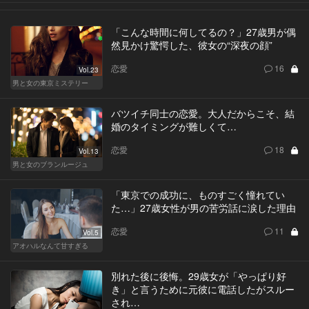
「こんな時間に何してるの？」27歳男が偶
然見かけ驚愕した、彼女の“深夜の顔”
恋愛
16
Vol.23
男と女の東京ミステリー
バツイチ同士の恋愛。大人だからこそ、結
婚のタイミングが難しくて…
恋愛
18
Vol.13
男と女のブランルージュ
「東京での成功に、ものすごく憧れてい
た…」27歳女性が男の苦労話に涙した理由
恋愛
11
Vol.5
アオハルなんて甘すぎる
別れた後に後悔。29歳女が「やっぱり好
き」と言うために元彼に電話したがスルー
され…