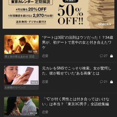
“デートは3回”の法則はウソだった！？34歳
男が、初デートで意中の女と付き合えたワ
ケ
Vol.198
恋愛
27
男と女の答えあわせ【Q】
元カレをSNSでこっそり検索。女が驚愕し
た、彼が載せていた“ある画像”とは
恋愛
21
Vol.9
お姫様のリベンジ
「“C”が付く男性とは付き合ってはいけな
い」は本当？「東京3C男子」全話総集編
恋愛
Vol.14