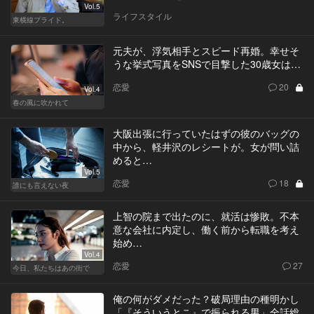
Vol.5
ライフスタイル
東横線プライド。
元夫が、浮気相手とスピード再婚。幸せそ
うな挙式写真をSNSで目撃した30歳女は…
恋愛
20
Vol.4
春の風に吹かれて
大阪出張に行っていたはずの彼のバッグの
中から、軽井沢のレシートが。女が問い詰
めると…
Vol.5
恋愛
18
誰にも言えない夜
上智の院まで出たのに、就活は惨敗。不本
意な会社に内定し、働く前から転職を考え
始め…
Vol.4
恋愛
27
今日、私たちはあの街で
俺の何がダメだった？破局理由の種明かし
「『そういうとこ』で振られる男」全話総