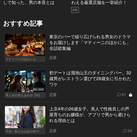
しで知った、男の本音とは
わえる厳選店舗を一挙紹介！
PR
おすすめ記事
東京のバーで繰り広げられる男女のドラマ
をお届けします「マティーニのほかにも」
全話総集編
Vol.15
恋愛
マティーニのほかにも
初デートは溜池山王のダイニングバー。32
歳男がレストラン選びで28歳女に引かれた
ワケ
Vol.202
恋愛
51
男と女の答えあわせ【A】
上京4年の26歳女子。美人で性格良しの芦
屋育ちのお嬢様が、アプリで男から避けら
れる理由とは
Vol.2
恋愛
24
今日、私たちはあの街で