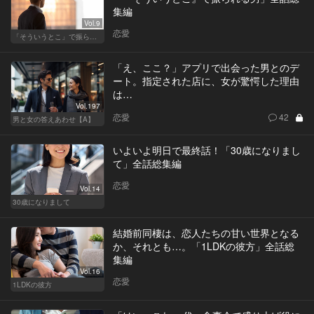
集編
Vol.9
恋愛
「そういうとこ」で振られる男
「え、ここ？」アプリで出会った男とのデ
ート。指定された店に、女が驚愕した理由
は…
Vol.197
恋愛
42
男と女の答えあわせ【A】
いよいよ明日で最終話！「30歳になりまし
て」全話総集編
恋愛
Vol.14
30歳になりまして
結婚前同棲は、恋人たちの甘い世界となる
か、それとも…。「1LDKの彼方」全話総
集編
Vol.16
恋愛
1LDKの彼方