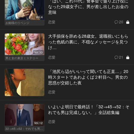
「はい、これ○○代」食事会で盛り上げ役に
なった29歳女子に、男が差し出したお金の
意味
Vol.4
恋愛
20
お姫様のリベンジ
大手損保を辞める28歳女。退職祝いにもら
った色紙の裏に、不穏なメッセージを見つ
け…
Vol.33
恋愛
21
男と女の東京ミステリー
「池尻ら辺がいいって聞いても正直…」20
時スタートであわよくば２軒目へ。男女の
思惑が交錯した夜
恋愛
いよいよ明日で最終話！「32→45→52：そ
れでも男は完成しない。」全話総集編
恋愛
Vol.12
32→45→52：それでも男は完成しない。