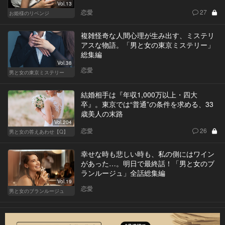
Vol.13
恋愛
27
お姫様のリベンジ
複雑怪奇な人間心理が生み出す、ミステリ
アスな物語。「男と女の東京ミステリー」
総集編
Vol.38
恋愛
男と女の東京ミステリー
結婚相手は『年収1,000万以上・四大
卒』。東京では“普通”の条件を求める、33
歳美人の末路
Vol.204
恋愛
26
男と女の答えあわせ【Q】
幸せな時も悲しい時も、私の側にはワイン
があった…。明日で最終話！「男と女のブ
ランルージュ」全話総集編
Vol.19
恋愛
男と女のブランルージュ