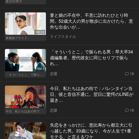
東京3C男子
妻と娘の不在中、不意に訪れたひとり時
間。52歳大人の男が散歩に出かけたら、意
外な出会いが…
Vol.12
ライフスタイル
東横線プライド。
「そういうとこ」で振られる男：早大卒34
歳編集者。歴代彼女に同じセリフで振ら
れ…
Vol.1
恋愛
18
「そういうとこ」で振られる男
今日、私たちはあの街で：バレンタイン当
日、彼と音信不通に。翌日に驚愕のLINEが
届き…
Vol.1
恋愛
18
今日、私たちはあの街で
失恋をきっかけに、恵比寿から都立大に引
っ越した男。33歳になり、今が人生で1番
モテる、と言えるワケ