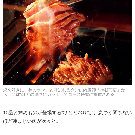
焼肉好きに「神のタン」と呼ばれるタンは内臓卸「神谷商店」か
ら。２cmほどの厚さにカットしてコース序盤に提供される
10品と締めものが登場する“ひととおり”は、息つく間もない
ほど凄まじい肉が次々と。