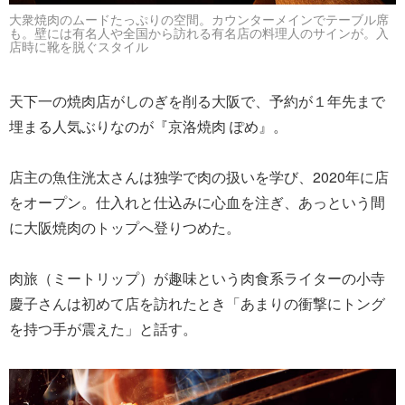
大衆焼肉のムードたっぷりの空間。カウンターメインでテーブル席
も。壁には有名人や全国から訪れる有名店の料理人のサインが。入
店時に靴を脱ぐスタイル
天下一の焼肉店がしのぎを削る大阪で、予約が１年先まで
埋まる人気ぶりなのが『京洛焼肉 ぽめ』。
店主の魚住洸太さんは独学で肉の扱いを学び、2020年に店
をオープン。仕入れと仕込みに心血を注ぎ、あっという間
に大阪焼肉のトップへ登りつめた。
肉旅（ミートリップ）が趣味という肉食系ライターの小寺
慶子さんは初めて店を訪れたとき「あまりの衝撃にトング
を持つ手が震えた」と話す。