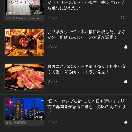
ジュアリースポットが誕生！香港に行った
ら絶対に訪れたい
Vol.16
グルメ
1
Editor's Choice～gourmet～
お洒落タウン代々木八幡に出現した、まさ
かの「煎餅もんじゃ」のお店が話題！
グルメ
最強コスパのステーキ量り売り！和牛が安
くて旨すぎる肉レストラン発見！
グルメ
“日本一セレブな街”になる日も近い！？駅
前の再開発が急速に進む、港区のあのエリ
ア
Vol.14
グルメ
東京ご近所探訪