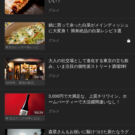
いい！
グルメ
鍋に買って余った白菜がメインディッシュ
に大変身！ 簡単絶品の白菜レシピ３選
グルメ
Vol.3
東京カレンダー旬レシピ
大人の社交場として進化する東京の立ち飲
み。いま注目の個性派ストリート酒場5軒
グルメ
Vol.13
2025年、最強の新店。
3,000円で大満足な、上質チリワイン。ホ
ームパーティーで大活躍間違いなし！
グルメ
Vol.24
柳 忠之のこの12本におまかせ
森星さんもお祝いに駆けつけた新たなラグ