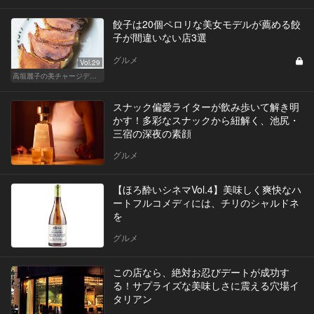
餃子は20個ペロリな美女モデルが薦める餃
子が間違いない店3選
グルメ
Vol.29
高垣麗子の美チャージディナー
スナック偏愛ライターが飲み歩いて解き明
かす！多彩なスナックから紐解く、池尻・
三宿の深夜の素顔
グルメ
【ほろ酔いシネマVol.4】美味しく爽快なハ
ートフルコメディには、チリのシャルドネ
を
グルメ
この店なら、絶対お忍びデートが成功す
る！サプライズな美味しさに震える穴場イ
タリアン