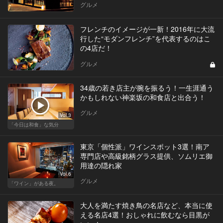
グルメ
フレンチのイメージが一新！2016年に大流
行した“モダンフレンチ”を代表するのはこ
の4店だ！
グルメ
34歳の若き店主が腕を振るう！一生涯通う
かもしれない神楽坂の和食店と出合う！
グルメ
Vol.3
「今日は和食」な気分
東京「個性派」ワインスポット3選！南ア
専門店や高級銘柄グラス提供、ソムリエ御
用達の隠れ家
Vol.6
グルメ
「ワイン」がある夜。
大人を満たす焼き鳥の名店など、本当に使
える名店4選！おしゃれに飲むなら目黒が