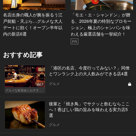
名店出身の職人が腕を振るう江
「モエ・エ・シャンドン」が贈
戸前鮨・天ぷら…グルメな大人
る、2026年夏の特別なプロモー
デートに効く！オープン半年以
ション。極上のシャンパンを味
内の新店6選
わえる厳選店舗を一挙紹介！
PR
おすすめ記事
「港区の名店、今度行ってみない？」同僚
とワンランク上の大人飲みができる店4選
グルメ
Vol.7
グルメな歓迎会におすすめな東京の人気店
後輩と「焼き鳥」でサクッと飲むならここ
へ！香ばしい鶏の旨みを味わえる実力店5
選
グルメ