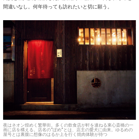
間違いなし。何年待っても訪れたいと切に願う。
夜はネオン煌めく繁華街。多くの飲食店が軒を連ねる東心斎橋の一
画に店を構える。店名の“ぽめ”とは、店主の愛犬に由来。ゆるめの
屋号とは裏腹に想像のはるか上を行く焼肉体験が待つ