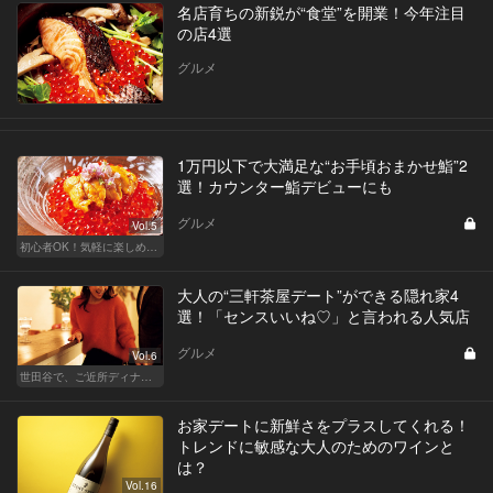
名店育ちの新鋭が“食堂”を開業！今年注目
の店4選
グルメ
1万円以下で大満足な“お手頃おまかせ鮨”2
選！カウンター鮨デビューにも
グルメ
Vol.5
初心者OK！気軽に楽しめる鮨の人気店
大人の“三軒茶屋デート”ができる隠れ家4
選！「センスいいね♡」と言われる人気店
グルメ
Vol.6
世田谷で、ご近所ディナーを楽しもう！
お家デートに新鮮さをプラスしてくれる！
トレンドに敏感な大人のためのワインと
は？
Vol.16