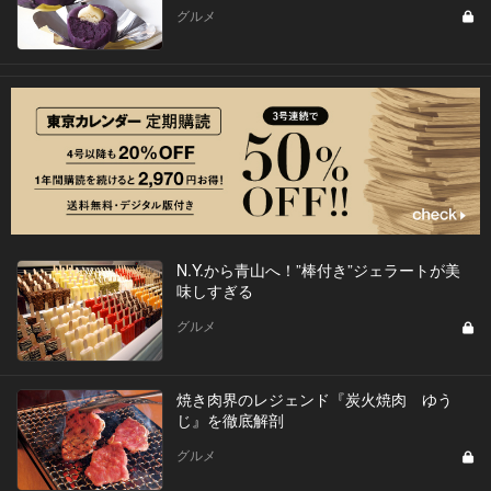
グルメ
N.Y.から青山へ！”棒付き”ジェラートが美
味しすぎる
グルメ
焼き肉界のレジェンド『炭火焼肉 ゆう
じ』を徹底解剖
グルメ