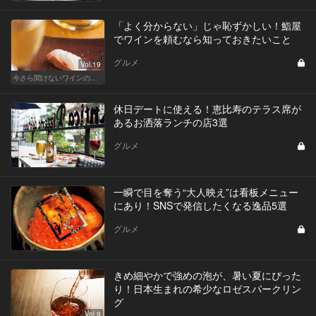
「よく分からない」じゃ恥ずかしい！鮨屋
でワインを頼むなら知っておきたいこと
グルメ
Vol.19
今さら聞けないワインの基礎知識
休日デートに使える！恵比寿のテラス席が
あるお洒落ランチの店3選
グルメ
一瞬で目を奪う“大人映え”は看板メニュー
にあり！SNSで発信したくなる逸品5選
グルメ
きめ細やかで強めの泡が、暑い夏にぴった
り！日本生まれの希少なロゼスパークリン
グ
Vol.9