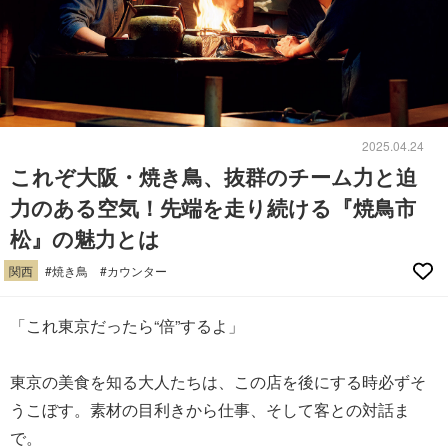
2025.04.24
これぞ大阪・焼き鳥、抜群のチーム力と迫
力のある空気！先端を走り続ける『焼鳥市
松』の魅力とは
関西
#焼き鳥
#カウンター
「これ東京だったら“倍”するよ」
東京の美食を知る大人たちは、この店を後にする時必ずそ
うこぼす。素材の目利きから仕事、そして客との対話ま
で。