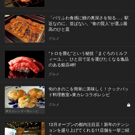
「パリふわ食感に鰻の奥深さを知る…」駅
近なのに、並ばない。“食の賢人”が選ぶ最
高のひと皿
グルメ
“トロを畳む”という秘技「まぐろのミルフ
ィーユ」。ひと目で足を運びたくなる逸品
のある鮨店4軒
グルメ
旬のきのこを簡単に美味しく！クックパッ
ド料理教室×東カレコラボレシピ
グルメ
Vol.1
東京カレンダー旬レシピ
12月オープンの都内注目店！新年のテンシ
ョンを盛り上げてくれる11店舗を一挙ご紹