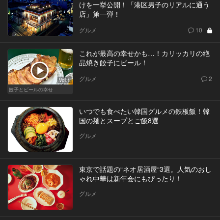
けを一挙公開！「港区男子のリアルに通う
店」第一弾！
グルメ
10
これが最高の幸せかも…！カリッカリの絶
品焼き餃子にビール！
グルメ
2
Vol.1
餃子とビールの幸せ
いつでも食べたい韓国グルメの鉄板飯！韓
国の麺とスープとご飯8選
グルメ
東京で話題の“ネオ居酒屋“3選。人気のおし
ゃれ中華は新年会にもぴったり！
グルメ