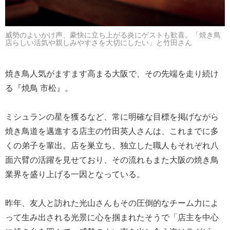
威勢のよいかけ声、豪快に立ち上がる炎にゲストも歓喜。「焼き鳥
店らしい活気や親しみやすさを大切にしたい」と竹田さん
焼き鳥人気がますます高まる大阪で、その先端を走り続け
る『焼鳥 市松』。
ミシュランの星を獲るなど、常に明確な目標を掲げながら
焼き鳥道を邁進する店主の竹田英人さんは、これまでに多
くの弟子を輩出。店を巣立ち、独立した職人もそれぞれ八
面六臂の活躍を見せており、その流れもまた大阪の焼き鳥
業界を盛り上げる一因となっている。
昨年、友人と訪れた光山さんもその圧倒的なチーム力によ
って生み出される光景に心を掴まれたそうで「店主を中心