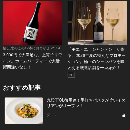
柳 忠之のこの12本におまかせ Vol.24
「モエ・エ・シャンドン」が贈
3,000円で大満足な、上質チリワ
る、2026年夏の特別なプロモー
イン。ホームパーティーで大活
ション。極上のシャンパンを味
躍間違いなし！
わえる厳選店舗を一挙紹介！
PR
おすすめ記事
九段下OL御用達！手打ちパスタが旨いイタ
リアンがオープン！
グルメ