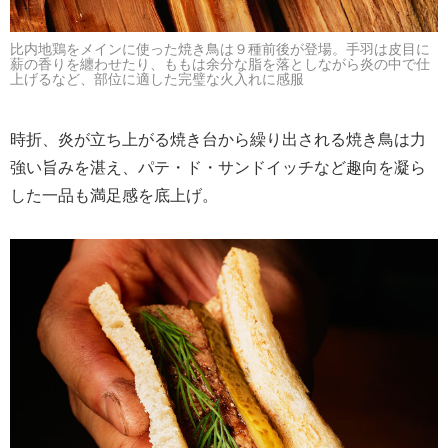
比内地鶏をメインに使った焼き鳥は９種前後が登場。手羽は皮目に
薪の香りを纏わせたり、ももは余分な脂を落としながら炎の中で仕
上げるなど、部位に適した完璧な火入れに感服
時折、炎が立ち上がる焼き台から繰り出される焼き鳥は力
強い旨みを湛え、パテ・ド・サンドイッチなど趣向を凝ら
した一品も満足感を底上げ。