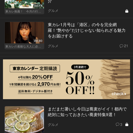
介
Vol.14
グルメ
東カレ推薦！ 今月の行くべき店
東カレ1月号は「港区」の今を完全網
羅！“艶やか”だけじゃない知られざる魅力
をお届けする
Vol.80
グルメ
21
東カレの素敵な大人に必要なこと
まだまだ暑いし今日は蕎麦がイイ！都内で
絶対に知っておきたい蕎麦特集9選！
グルメ
3