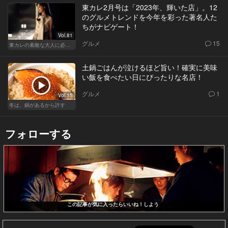
東カレ2月号は「2023年、輝いた店」。12
のグルメトレンドを今年を彩った著名人た
ちがナビゲート！
Vol.81
グルメ
15
東カレの素敵な大人に必要なこと
土鍋ごはんが泣けるほど旨い！確実に美味
い飯を食べたい日にぴったりな名店！
グルメ
1
Vol.15
冬は、鍋があるから許す
フォローする
この記事が気に入ったらいいね！しよう