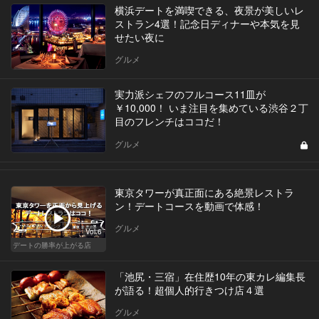
横浜デートを満喫できる、夜景が美しいレ
ストラン4選！記念日ディナーや本気を見
せたい夜に
グルメ
実力派シェフのフルコース11皿が
￥10,000！ いま注目を集めている渋谷２丁
目のフレンチはココだ！
グルメ
東京タワーが真正面にある絶景レストラ
ン！デートコースを動画で体感！
グルメ
Vol.6
デートの勝率が上がる店
「池尻・三宿」在住歴10年の東カレ編集長
が語る！超個人的行きつけ店４選
グルメ