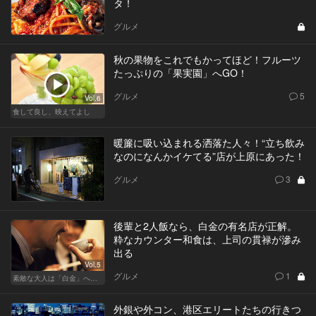
タ！
グルメ
秋の果物をこれでもかってほど！フルーツ
たっぷりの「果実園」へGO！
グルメ
5
Vol.6
食して良し、映えてよし
暖簾に吸い込まれる洒落た人々！“立ち飲み
なのになんかイケてる”店が上原にあった！
グルメ
3
後輩と2人飯なら、白金の有名店が正解。
粋なカウンター和食は、上司の貫禄が滲み
出る
Vol.5
グルメ
1
素敵な大人は「白金」へ後輩を誘う
外銀や外コン、港区エリートたちの行きつ