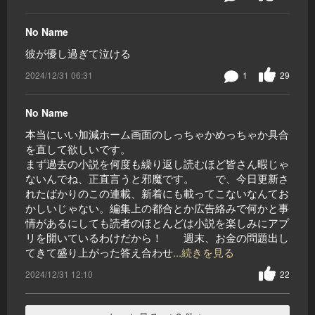
No Name
彼が優し過ぎて泣ける
2024/12/31 06:31
1
29
No Name
本当にいい加減ホーム画面のしっちゃかめっちゃか具合
を直して欲しいです。
まず過去の小説を何度も繰り返し読むほど皆さん暇じゃ
ないんでね、正直言うと邪魔です。 で、今日更新さ
れたばかりのこの連載、新着にも載ってこないなんてお
かしいじゃない。編集上の都合とか広告絡みで何かと事
情があるにしても読者のほとんどは小説を楽しみにアプ
リを開いているわけだから！ 週末、お金の問題出し
てきて盛り上がった答え合わせ
...続きを見る
2024/12/31 12:10
22