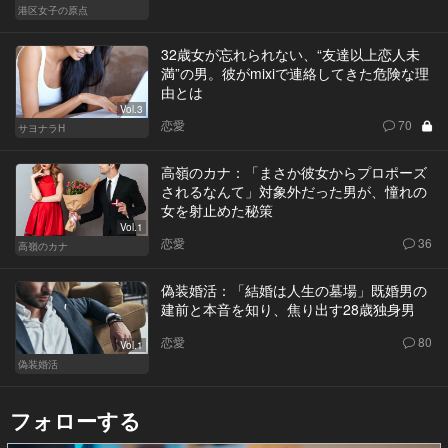
港区女子の原点
32歳女が忘れられない、“友達以上恋人未
満”の男。彼がmixiで連絡してきた危険な理
由とは
Vol.3
恋愛
70
サヨナラH
高嶺のカナ：「まさか彼女からプロポーズ
されるなんて」対象外だった男が、憧れの
女を射止めた秘策
Vol.1
恋愛
36
高嶺のカナ
偽装婚活：「結婚は人生の墓場」既婚男の
建前と本音を知り、焦り出す28歳独身男
恋愛
80
Vol.1
偽装婚活
フォローする