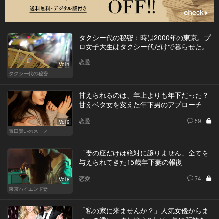
タクシー代の秘密：時は2000年の東京。プ
ロ女子大生はタクシー代だけで暮らせた。
恋愛
Vol.1
タクシー代の秘密
甘えられるのは、年上よりも年下だった？
甘えベタ女を変えた年下男のアプローチ
恋愛
59
Vol.9
青田買いのスゝメ
「妻の座だけは絶対に譲りません」全てを
与えられてきた15歳年下妻の報復
恋愛
74
Vol.8
東京ハイエンド妻
「私の家に来ませんか？」人気女優からま