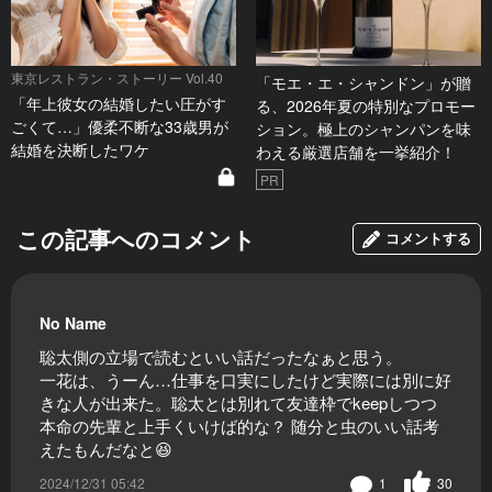
東京レストラン・ストーリー Vol.40
「モエ・エ・シャンドン」が贈
「年上彼女の結婚したい圧がす
る、2026年夏の特別なプロモー
ごくて…」優柔不断な33歳男が
ション。極上のシャンパンを味
結婚を決断したワケ
わえる厳選店舗を一挙紹介！
PR
この記事へのコメント
コメントする
No Name
聡太側の立場で読むといい話だったなぁと思う。
一花は、うーん…仕事を口実にしたけど実際には別に好
きな人が出来た。聡太とは別れて友達枠でkeepしつつ
本命の先輩と上手くいけば的な？ 随分と虫のいい話考
えたもんだなと😆
2024/12/31 05:42
1
30