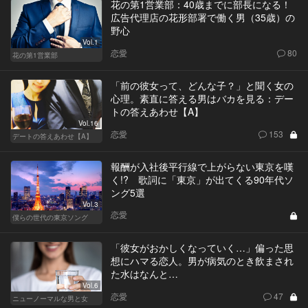
花の第1営業部：40歳までに部長になる！
広告代理店の花形部署で働く男（35歳）の
野心
Vol.1
恋愛
80
花の第1営業部
「前の彼女って、どんな子？」と聞く女の
心理。素直に答える男はバカを見る：デー
トの答えあわせ【A】
Vol.16
恋愛
153
デートの答えあわせ【A】
報酬が入社後平行線で上がらない東京を嘆
く!? 歌詞に「東京」が出てくる90年代ソ
ング5選
Vol.3
恋愛
僕らの世代の東京ソング
「彼女がおかしくなっていく…」偏った思
想にハマる恋人。男が病気のとき飲まされ
た水はなんと…
Vol.6
恋愛
47
ニューノーマルな男と女