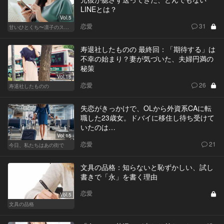
LINEとは？
Vol.5
恋愛
31
甘いひとくち〜凛子のスイーツ探訪記〜
寿退社したものの 最終回：「期待する」は
不幸の始まり？妻が気づいた、夫婦円満の
秘策
Vol.16
恋愛
26
寿退社したものの
失恋がきっかけで、OLから外資系CAに転
職した23歳女。ドバイに移住し待ち受けて
いたのは…
Vol.15
恋愛
21
今日、私たちはあの街で
文具の品格：知らないと恥ずかしい、試し
書きで「永」を書く理由
恋愛
Vol.5
文具の品格