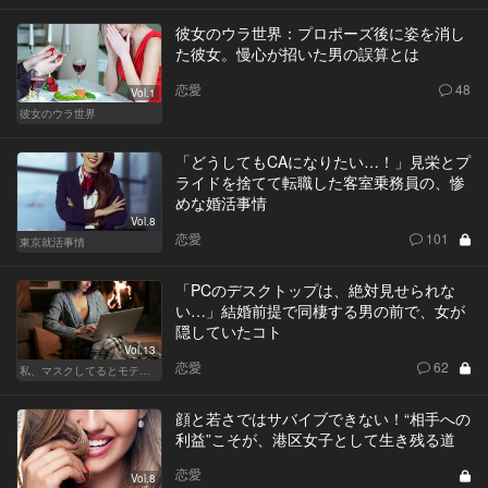
彼女のウラ世界：プロポーズ後に姿を消し
た彼女。慢心が招いた男の誤算とは
恋愛
48
Vol.1
彼女のウラ世界
「どうしてもCAになりたい…！」見栄とプ
ライドを捨てて転職した客室乗務員の、惨
めな婚活事情
Vol.8
恋愛
101
東京就活事情
「PCのデスクトップは、絶対見せられな
い…」結婚前提で同棲する男の前で、女が
隠していたコト
Vol.13
恋愛
62
私、マスクしてるとモテるんです
顔と若さではサバイブできない！“相手への
利益”こそが、港区女子として生き残る道
恋愛
Vol.8