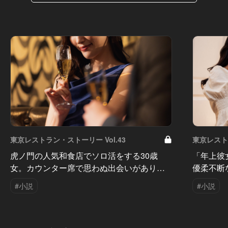
東京レストラン・ストーリー Vol.43
東京レストラ
虎ノ門の人気和食店でソロ活をする30歳
「年上彼
女。カウンター席で思わぬ出会いがあり…
優柔不断
#小説
#小説