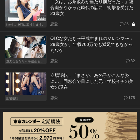
「女は、お茶汲みが当たり前だった…」総
合職がなかった時代の話に、衝撃を受けた
23歳女
Vol.3
恋愛
86
わたし、9時に出社します。
QLCな女たち〜平成生まれのジレンマ〜：
26歳女が、年収700万でも満足できなかっ
たワケ
Vol.1
恋愛
82
QLCな女たち～平成生まれのジレンマ～
立場逆転：「まさか、あの子がこんな姿
に…」同窓会で目にした元・学校イチの美
女の現在
Vol.1
恋愛
175
立場逆転