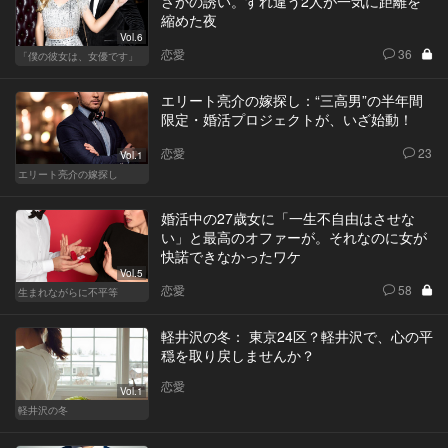
さかの誘い。すれ違う2人が一気に距離を
縮めた夜
Vol.6
恋愛
36
「僕の彼女は、女優です」
エリート亮介の嫁探し：“三高男”の半年間
限定・婚活プロジェクトが、いざ始動！
恋愛
23
Vol.1
エリート亮介の嫁探し
婚活中の27歳女に「一生不自由はさせな
い」と最高のオファーが。それなのに女が
快諾できなかったワケ
Vol.5
恋愛
58
生まれながらに不平等
軽井沢の冬： 東京24区？軽井沢で、心の平
穏を取り戻しませんか？
恋愛
Vol.1
軽井沢の冬