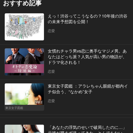
おすすめ記事
えっ！渋谷ってこうなるの？10年後の渋谷
の未来予想図を公開！
恋愛
女慣れチャラ男vs恋に奥手なマジメ男。あ
なたはどっち派？人気が高い男の物語が、
ドラマ化される！
恋愛
東京女子図鑑 ：アラレちゃん眼鏡が都内イ
チ似合う、“なかめ”女子
恋愛
Vol.2
東京女子図鑑
「あなたの浮気のせいで破局したのに…」
元彼が臆さず送ってきた、とんでもない