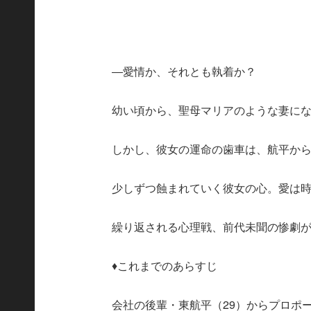
―愛情か、それとも執着か？
幼い頃から、聖母マリアのような妻にな
しかし、彼女の運命の歯車は、航平か
少しずつ蝕まれていく彼女の心。愛は
繰り返される心理戦、前代未聞の惨劇
♦これまでのあらすじ
会社の後輩・東航平（29）からプロポ