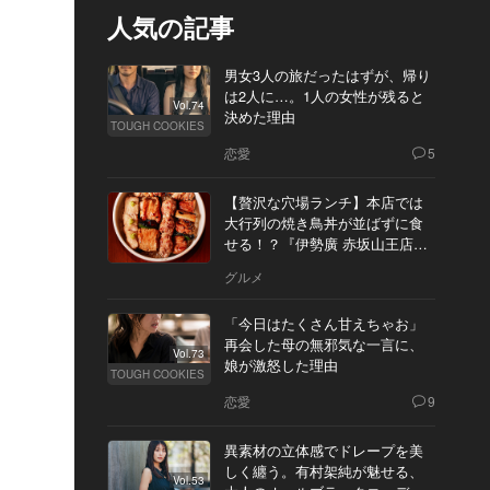
人気の記事
男女3人の旅だったはずが、帰り
は2人に…。1人の女性が残ると
Vol.74
決めた理由
TOUGH COOKIES
恋愛
5
【贅沢な穴場ランチ】本店では
大行列の焼き鳥丼が並ばずに食
せる！？『伊勢廣 赤坂山王店』
へ
グルメ
「今日はたくさん甘えちゃお」
再会した母の無邪気な一言に、
Vol.73
娘が激怒した理由
TOUGH COOKIES
恋愛
9
異素材の立体感でドレープを美
しく纏う。有村架純が魅せる、
Vol.53