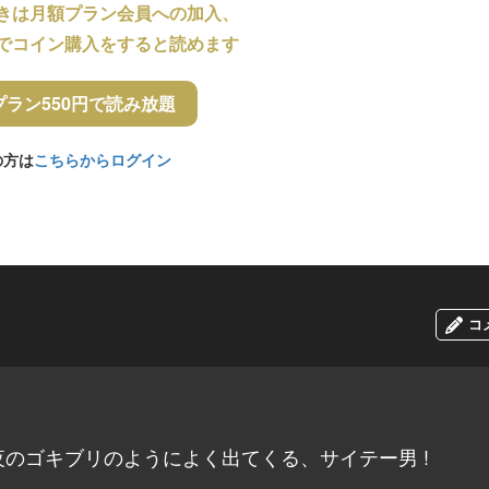
きは月額プラン会員への加入、
でコイン購入をすると読めます
プラン550円で読み放題
の方は
こちらからログイン
コ
のゴキブリのようによく出てくる、サイテー男 !