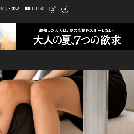
新のグルメ、洗練されたライフスタイル情報
恋活・婚活
月刊誌