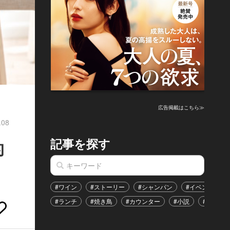
広告掲載はこちら≫
.08
記事を探す
的
#ワイン
#ストーリー
#シャンパン
#イベント
#ランチ
#焼き鳥
#カウンター
#小説
#恋愛