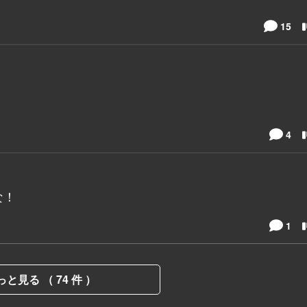
15
4
な！
1
っと見る （ 74 件 ）