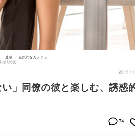
連載
狂気的なカノジョ
阪出張の夜
2019.11
ない」同僚の彼と楽しむ、誘惑
74