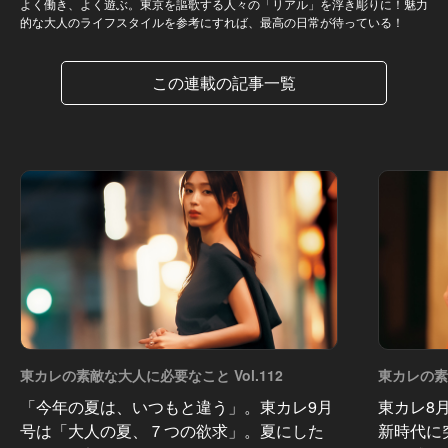
よく働き、よく遊ぶ。東京を謳歌する人々の「リアル」を浮き彫りに！魅力
的な大人のライフスタイルを参考にすれば、最高の日常が待っている！
この連載の記事一覧
東カレの素敵な大人に必要なこと Vol.112
東カレの素敵
「今年の夏は、いつもと違う」。東カレ9月
東カレ8
号は「大人の夏、７つの欲求」。夏にした
新時代に