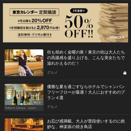
街も煌めく金曜の夜！東京の街は大人たち
の高揚感を盛り上げる、こんな美女たちで
溢れかえるのだ！
グルメ
優雅な夏を過ごすならホテルでシャンパン
フリーフローが最適！大人におすすめのプ
ラン４選
Vol.31
グルメ
Editor's Choice～hotel～
お忍び感満載。大人が普段使いするのに絶
妙な、神楽坂の焼き鳥店