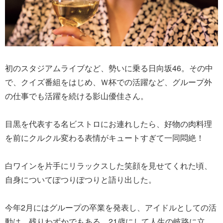
初のスタジアムライブなど、勢いに乗る日向坂46。その中
で、クイズ番組をはじめ、Ｗ杯での活躍など、グループ外
の仕事でも活躍を続ける影山優佳さん。
目黒を代表する名ビストロにお連れしたら、好物の肉料理
を前にクルクル変わる表情がキュートすぎて一同悶絶！
白ワインを片手にリラックスした笑顔を見せてくれた頃、
自身についてぽつりぽつりと語り出した。
今年2月にはグループの卒業を発表し、アイドルとしての活
動は、残りわずかでもある。21歳にして人生の岐路に立