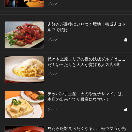
グルメ
肉好きが最後に辿りつく境地！熟成肉はセ
ルフで焼け！
グルメ
代々木上原エリアの夜の鉄板グルメはここ
だ！ゆったりと大人が寛げる人気店3選
グルメ
テッパン手土産「天のや玉子サンド」は、
本店の出来たてが最高にウマい！
グルメ
見たら絶対食べたくなる…！極ウマ卵が光