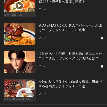
輝く特上親子丼の濃厚な誘惑！
グルメ
Vol.1
白米を我慢しない
あの行列の絶えない超人気バーガーが恵比
寿の「ブリックエンド」に進出！
グルメ
【動画あり】俳優・杉野遥亮が虜になった
ニンニクたっぷりのスタミナ肉鍋とは？
グルメ
食欲の秋も目前！旬の味覚を贅沢に堪能で
きる都内のホテルディナー５選
グルメ
Vol.32
Editor's Choice～hotel～