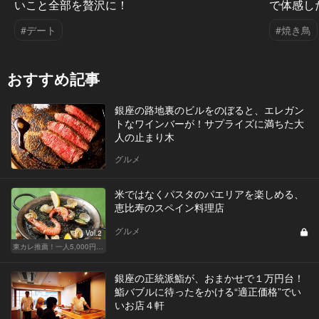
いこと全部を贅沢に！
で体感し
#デート
#焼き鳥
おすすめ記事
銀座の路地裏のビルをのぼると、エレガン
トなワインバーが！サプライズに満ちた大
人の止まり木
グルメ
米ではなくパスタのパエリアを楽しめる、
恵比寿のスペイン料理店
グルメ
Vol.2
東カレ推薦！一人5,000円前後で楽しめるスペイン料理店3選
銀座の正統派鮨が、おまかせで１万円台！
鮨バブルに待ったをかける“適正価格”でい
いお店４軒