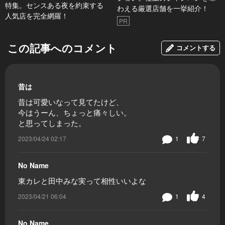
特集。センスある夜を約束する
わえる厳選店舗を一挙紹介！
人気店を完全網羅！
PR
この記事へのコメント
コメントする
昔は
昔は可愛いなって見てたけど、
今はうーん、ちょっと痛々しい。
と思ってしまった。
2023/04/24 02:17
1
7
No Name
東カレと田中みな実って相性いいよな
2023/04/21 06:04
1
4
No Name