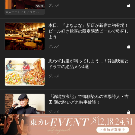
グルメ
Vol.3
大人デートにちょうどいい、神楽坂でしっぽり和食
本日、『よなよな』新店が新宿に初登場！
ビール好き歓喜の限定醸造ビールで乾杯し
よう
グルメ
思わずお腹が鳴ってしまう…！韓国映画と
ドラマの絶品メシ4選
グルメ
『酒場放浪記』で御馴染みの酒場詩人・吉
田 類の酔いどれ時事放談！
グルメ
Vol.1
吉田類の酔いどれ時事放談
狭い店ほど採算度外視!? こだわりの美食を