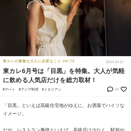
東カレの素敵な大人に必要なこと Vol.73
2023.04.21
東カレ6月号は「目黒」を特集。大人が気軽
に飲める人気店だけを総力取材！
#デート
#アジア料理
#イタリアン
25
「目黒」といえば高級住宅地がゆえに、お洒落でハイソな
イメージ。
だが、レストラン事情といえば、高級店は少なく、駅前や