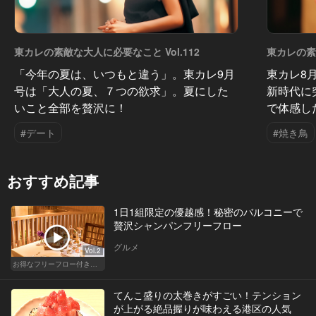
東カレの素敵な大人に必要なこと Vol.112
東カレの素敵
「今年の夏は、いつもと違う」。東カレ9月
東カレ8
号は「大人の夏、７つの欲求」。夏にした
新時代に
いこと全部を贅沢に！
で体感し
#デート
#焼き鳥
おすすめ記事
1日1組限定の優越感！秘密のバルコニーで
贅沢シャンパンフリーフロー
グルメ
Vol.2
お得なフリーフロー付きで料理が美味しいレストラン
てんこ盛りの太巻きがすごい！テンション
が上がる絶品握りが味わえる港区の人気