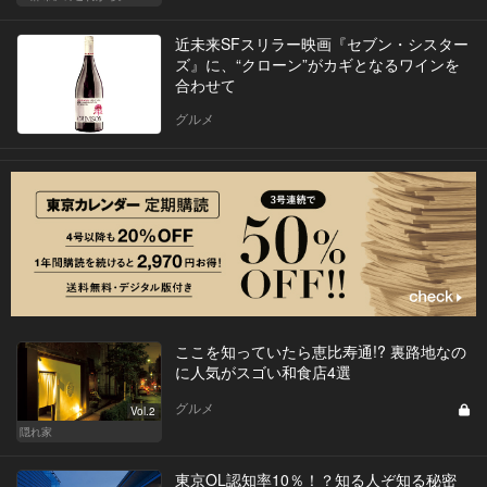
近未来SFスリラー映画『セブン・シスター
ズ』に、“クローン”がカギとなるワインを
合わせて
グルメ
ここを知っていたら恵比寿通!? 裏路地なの
に人気がスゴい和食店4選
グルメ
Vol.2
隠れ家
東京OL認知率10％！？知る人ぞ知る秘密