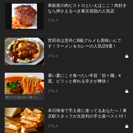
東銀座の肉ビストロといえばここ！肉好き
なら押さえるべき東京屈指の人気店
グルメ
世田谷は意外にB級グルメも美味いんで
す！ラーメン＆カレーの人気店8選！
グルメ
暑い夏にこそ食べたい辛旨「担々麺」4
選。ピリッと痺れる辛さが爽快！
グルメ
Vol.7
東京で人気の担々麺ベストセレクション！
本日帰省で手土産に迷ってるあなたへ！東
京駅スタッフが太鼓判の手土産ベスト10！
グルメ