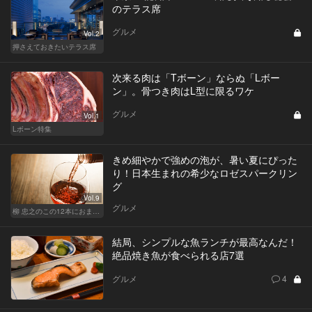
のテラス席
グルメ
Vol.2
押さえておきたいテラス席
次来る肉は「Tボーン」ならぬ「Lボー
ン」。骨つき肉はL型に限るワケ
グルメ
Vol.1
Lボーン特集
きめ細やかで強めの泡が、暑い夏にぴった
り！日本生まれの希少なロゼスパークリン
グ
Vol.9
グルメ
柳 忠之のこの12本におまかせ
結局、シンプルな魚ランチが最高なんだ！
絶品焼き魚が食べられる店7選
グルメ
4