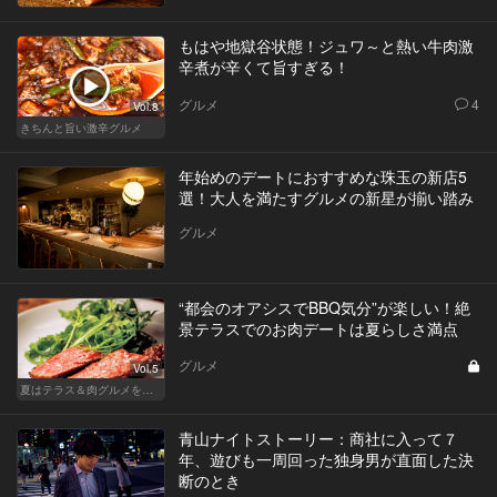
もはや地獄谷状態！ジュワ～と熱い牛肉激
辛煮が辛くて旨すぎる！
グルメ
4
Vol.8
きちんと旨い激辛グルメ
年始めのデートにおすすめな珠玉の新店5
選！大人を満たすグルメの新星が揃い踏み
グルメ
“都会のオアシスでBBQ気分”が楽しい！絶
景テラスでのお肉デートは夏らしさ満点
グルメ
Vol.5
夏はテラス＆肉グルメを開放的に楽しもう
青山ナイトストーリー：商社に入って７
年、遊びも一周回った独身男が直面した決
断のとき