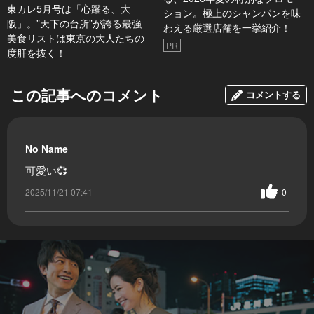
東カレ5月号は「心躍る、大
ション。極上のシャンパンを味
阪」。”天下の台所”が誇る最強
わえる厳選店舗を一挙紹介！
美食リストは東京の大人たちの
PR
度肝を抜く！
この記事へのコメント
コメントする
No Name
可愛い💞
2025/11/21 07:41
0