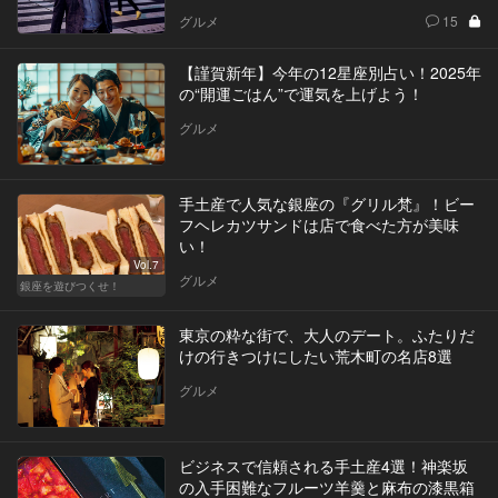
グルメ
15
【謹賀新年】今年の12星座別占い！2025年
の“開運ごはん”で運気を上げよう！
グルメ
手土産で人気な銀座の『グリル梵』！ビー
フヘレカツサンドは店で食べた方が美味
い！
Vol.7
グルメ
銀座を遊びつくせ！
東京の粋な街で、大人のデート。ふたりだ
けの行きつけにしたい荒木町の名店8選
グルメ
ビジネスで信頼される手土産4選！神楽坂
の入手困難なフルーツ羊羹と麻布の漆黒箱