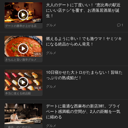
大人のデートに丁度いい！ “恵比寿の駅近
にいい店ナシ”を覆す、お洒落居酒屋が誕
生！
Vol.27
グルメ
1
デートの勝率が上がる店
燃えるように辛い！でも激ウマ！ヤミツキ
になる絶品からめん発見！
グルメ
Vol.5
きちんと旨い激辛グルメ
10日寝かせた大トロがたまらない！旨味た
っぷりの熟成鮨だ！
グルメ
Vol.8
本当に使える絶品鮨
デートに最適な西麻布の新店3軒。プライ
ベート感満載の空間が、2人の距離を一気
に縮める
Vol.2
グルメ
「麻布」のこれから。