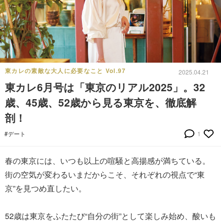
東カレの素敵な大人に必要なこと Vol.97
2025.04.21
東カレ6月号は「東京のリアル2025」。32
歳、45歳、52歳から見る東京を、徹底解
剖！
#デート
1
春の東京には、いつも以上の喧騒と高揚感が満ちている。
街の空気が変わるいまだからこそ、それぞれの視点で“東
京”を見つめ直したい。
52歳は東京をふたたび“自分の街”として楽しみ始め、酸いも