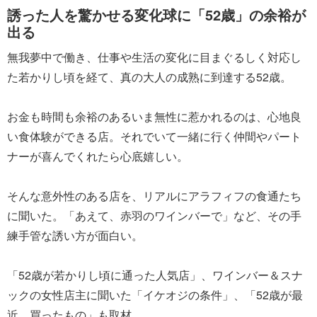
誘った人を驚かせる変化球に「52歳」の余裕が
出る
無我夢中で働き、仕事や生活の変化に目まぐるしく対応し
た若かりし頃を経て、真の大人の成熟に到達する52歳。
お金も時間も余裕のあるいま無性に惹かれるのは、心地良
い食体験ができる店。それでいて一緒に行く仲間やパート
ナーが喜んでくれたら心底嬉しい。
そんな意外性のある店を、リアルにアラフィフの食通たち
に聞いた。「あえて、赤羽のワインバーで」など、その手
練手管な誘い方が面白い。
「52歳が若かりし頃に通った人気店」、ワインバー＆スナ
ックの女性店主に聞いた「イケオジの条件」、「52歳が最
近、買ったもの」も取材。