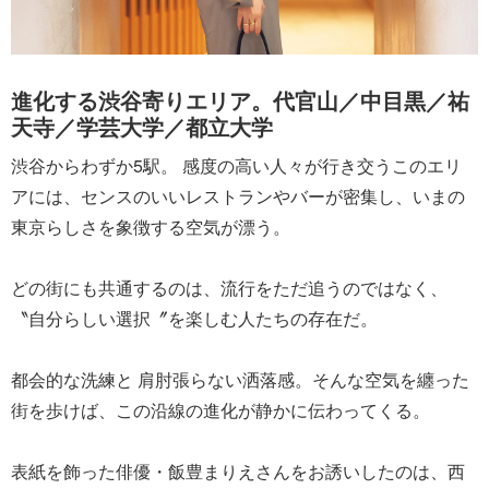
進化する渋谷寄りエリア。代官山／中目黒／祐
天寺／学芸大学／都立大学
渋谷からわずか5駅。 感度の高い人々が行き交うこのエリ
アには、センスのいいレストランやバーが密集し、いまの
東京らしさを象徴する空気が漂う。
どの街にも共通するのは、流行をただ追うのではなく、
〝自分らしい選択〞を楽しむ人たちの存在だ。
都会的な洗練と 肩肘張らない洒落感。そんな空気を纏った
街を歩けば、この沿線の進化が静かに伝わってくる。
表紙を飾った俳優・飯豊まりえさんをお誘いしたのは、西