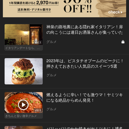
神泉の路地裏にある隠れ家イタリアン！扉
の向こうには連日お洒落さんが集っていた
グルメ
Vol.1
イタリアンデートなら、東京屈指の美味しい人気店へ
2023年は、ピスタチオブームのピークに！
押さえておきたい人気店のスイーツ5選
グルメ
燃えるように辛い！でも激ウマ！ヤミツキ
になる絶品からめん発見！
グルメ
Vol.5
きちんと旨い激辛グルメ
パリッパリのかわ焼きがヤミツキに！博多