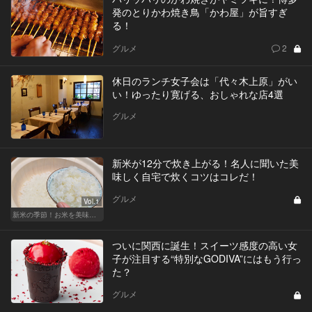
発のとりかわ焼き鳥「かわ屋」が旨すぎ
る！
グルメ
2
休日のランチ女子会は「代々木上原」がい
い！ゆったり寛げる、おしゃれな店4選
グルメ
新米が12分で炊き上がる！名人に聞いた美
味しく自宅で炊くコツはコレだ！
グルメ
Vol.1
新米の季節！お米を美味しく味わえる和食店
ついに関西に誕生！スイーツ感度の高い女
子が注目する“特別なGODIVA”にはもう行っ
た？
グルメ