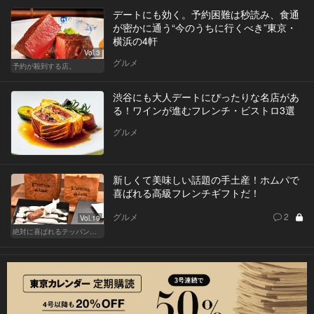
デートにも効く。予約困難は秒読み、食通
が密かに通う“今のうちに行くべき”東京・
横浜の4軒
Vol.3
グルメ
予約が殺到する店。
渋谷にも大人デートにぴったりな名店があ
る！ワインが進むフレンチ・ビストロ3選
グルメ
新しくて美味しい話題の手土産！ホムパで
喜ばれる高級フレンチギフトだ！
グルメ
2
Vol.19
絶対に喜ばれるテッパン手土産