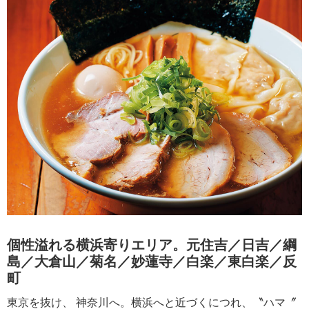
個性溢れる横浜寄りエリア。元住吉／日吉／綱
島／大倉山／菊名／妙蓮寺／白楽／東白楽／反
町
東京を抜け、 神奈川へ。横浜へと近づくにつれ、〝ハマ〞