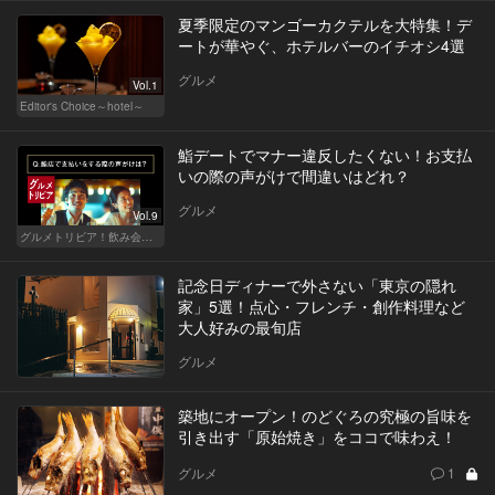
夏季限定のマンゴーカクテルを大特集！デ
ートが華やぐ、ホテルバーのイチオシ4選
グルメ
Vol.1
Editor's Choice～hotel～
鮨デートでマナー違反したくない！お支払
いの際の声がけで間違いはどれ？
グルメ
Vol.9
グルメトリビア！飲み会やデートで会話のネタになるQ＆A
記念日ディナーで外さない「東京の隠れ
家」5選！点心・フレンチ・創作料理など
大人好みの最旬店
グルメ
築地にオープン！のどぐろの究極の旨味を
引き出す「原始焼き」をココで味わえ！
グルメ
1