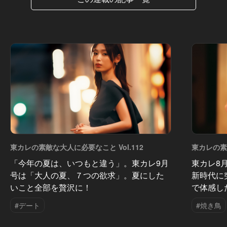
東カレの素敵な大人に必要なこと Vol.112
東カレの素敵
「今年の夏は、いつもと違う」。東カレ9月
東カレ8
号は「大人の夏、７つの欲求」。夏にした
新時代に
いこと全部を贅沢に！
で体感し
#デート
#焼き鳥