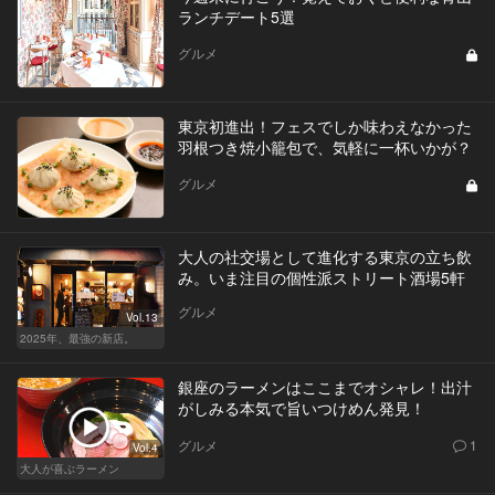
ランチデート5選
グルメ
東京初進出！フェスでしか味わえなかった
羽根つき焼小籠包で、気軽に一杯いかが？
グルメ
大人の社交場として進化する東京の立ち飲
み。いま注目の個性派ストリート酒場5軒
グルメ
Vol.13
2025年、最強の新店。
銀座のラーメンはここまでオシャレ！出汁
がしみる本気で旨いつけめん発見！
グルメ
1
Vol.4
大人が喜ぶラーメン