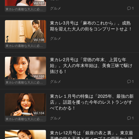
Vol.107
グルメ
1
東カレの素敵な大人に必要なこと
東カレ3月号は「麻布のこれから」。成熟
期を迎えた大人の街をコンプリートせよ！
グルメ
Vol.106
東カレの素敵な大人に必要なこと
東カレ2月号は「背徳の年末、上質な年
始」。大人の年末年始は、美食三昧で駆け
抜ける！
Vol.105
グルメ
1
東カレの素敵な大人に必要なこと
東カレ１月号の特集は「2025年、最強の新
店」。話題を攫った今年のレストランがす
べてわかる！
Vol.104
グルメ
1
東カレの素敵な大人に必要なこと
東カレ12月号は「銀座の表と裏」。東京最
高峰の街を王道とディープさの両面から紐