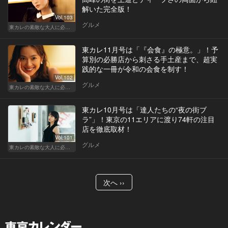
解いた完全版！
Vol.103
グルメ
東カレの素敵な大人に必要なこと
東カレ11月号は「『会食』の極意。」！予
算別の必勝店から刺さる手土産まで、超実
践的な一冊が令和の会食を制す！
Vol.102
グルメ
東カレの素敵な大人に必要なこと
東カレ10月号は「達人たちの“夜の街ブ
ラ”」！東京の11エリアに渡り74軒の注目
店を徹底取材！
Vol.101
グルメ
東カレの素敵な大人に必要なこと
次へ ››