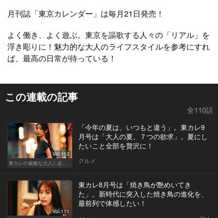
月刊誌「東京カレンダー」は毎月21日発売！
よく働き、よく遊ぶ。東京を謳歌する人々の「リアル」を
浮き彫りに！魅力的な大人のライフスタイルを参考にすれ
ば、最高の日常が待っている！
この連載の記事
全110話
「今年の夏は、いつもと違う」。東カレ9
月号は「大人の夏、７つの欲求」。夏にし
たいこと全部を贅沢に！
Vol.112
グルメ
東カレの素敵な大人に必要なこと
東カレ8月号は「焼き鳥が艶めいてき
た」。新時代に突入した焼き鳥の進化を、
最前列で体感したい！
Vol.111