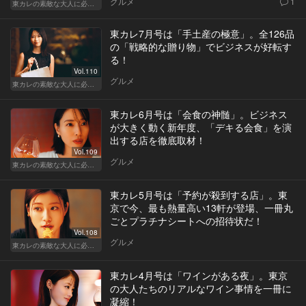
グルメ
1
東カレの素敵な大人に必要なこと
東カレ7月号は「手土産の極意」。全126品
の「戦略的な贈り物」でビジネスが好転す
る！
Vol.110
グルメ
東カレの素敵な大人に必要なこと
東カレ6月号は「会食の神髄」。ビジネス
が大きく動く新年度、「デキる会食」を演
出する店を徹底取材！
Vol.109
グルメ
東カレの素敵な大人に必要なこと
東カレ5月号は「予約が殺到する店」。東
京で今、最も熱量高い13軒が登場、一冊丸
ごとプラチナシートへの招待状だ！
Vol.108
グルメ
東カレの素敵な大人に必要なこと
東カレ4月号は「ワインがある夜」。東京
の大人たちのリアルなワイン事情を一冊に
凝縮！