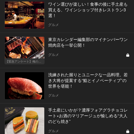
ワイン選びが楽しい！食事の後に手土産も
買える、ワインショップ付きレストラン3
選！
グルメ
東京カレンダー編集部のマイナンバーワン
焼肉店を一挙公開！
グルメ
Vol.4
【緊急アンケート】俺の！私の！ベスト焼肉店
洗練された握りとユニークな一品料理。若
き大将が提案する“鮨とイノベーティブ”の
世界を堪能！
グルメ
手土産にいかが？濃厚フォアグラチョコレ
ート×お酒のマリアージュが愉しめる“大人
のどら焼き”
グルメ