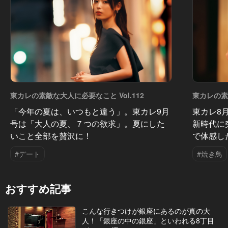
東カレの素敵な大人に必要なこと Vol.112
東カレの素敵
「今年の夏は、いつもと違う」。東カレ9月
東カレ8
号は「大人の夏、７つの欲求」。夏にした
新時代に
いこと全部を贅沢に！
で体感し
#デート
#焼き鳥
おすすめ記事
こんな行きつけが銀座にあるのが真の大
人！「銀座の中の銀座」といわれる8丁目