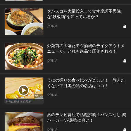
タバスコを大量投入して食す摩訶不思議
な“鉄板麺”を知っているか？
グルメ
外苑前の洒落たモツ酒場のテイクアウトメ
ニューが、どれも絶品で圧倒される！
グルメ
うにの握りの食べ比べが楽しい！ 教えた
くない中目黒の鮨の名店はココ！
グルメ
Vol.7
本当に使える絶品鮨
あのテレビ番組で話題沸騰！バンズなし“肉
バーガー”が最強に旨い！
グルメ