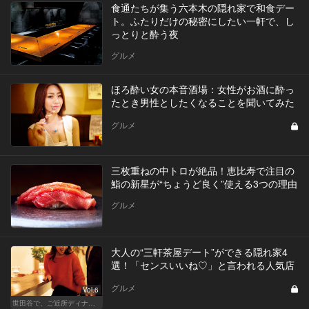
食通たちが集う六本木の隠れ家で和食デー
ト。ふたりだけの秘密にしたい一軒で、し
っとりと酔う夜
グルメ
ほろ酔い女の本音酒場：女性がお酒に酔っ
たとき男性としたくなることを聞いてみた
グルメ
三枚重ねの中トロが絶品！恵比寿で注目の
鮨の新星が“ちょうど良く”使える3つの理由
グルメ
大人の“三軒茶屋デート”ができる隠れ家4
選！「センスいいね♡」と言われる人気店
グルメ
Vol.6
世田谷で、ご近所ディナーを楽しもう！