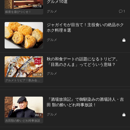
グルメ10選
Vol.16
グルメ
1
銀座を遊びつくせ！
ジャガイモが目当て！主役食いの絶品ホク
ホク料理８選
グルメ
秋の和食デートの話題になるトリビア。
「目黒のさんま」ってどういう意味？
グルメ
Vol.14
グルメトリビア！飲み会やデートで会話のネタになるQ＆A
『酒場放浪記』で御馴染みの酒場詩人・吉
田 類の酔いどれ時事放談！
グルメ
Vol.1
吉田類の酔いどれ時事放談