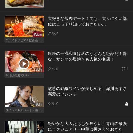
大好きな焼肉デート！でも、太りにくい部
位はこっそり知っておきたい…
グルメ
Vol.11
グルメトリビア！飲み会やデートで会話のネタになるQ＆A
銀座の一流和食は〆のうどんも絶品だ！骨
なしサンマの塩焼きも人気の名店！
グルメ
1
Vol.4
今日は蕎麦でいい
魅惑の銘醸ワインが楽しめる、瀬川あずさ
溺愛のフレンチ
グルメ
Vol.4
ワインエキスパート・瀬川あずさの マリアージュを楽しむレストラン
艶やかな大人たちしか居ない！青山の最強
にラグジュアリー中華は押さえておきた