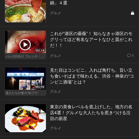
鍋」４選
グルメ
これが“港区の薔薇”！ 知らなきゃ港区のモ
グリってほど有名なアートなひと皿がこれ
だ！！
Vol.14
グルメ
1
ハレの日向け フレンチ・高級店
見た目はコンビニ、入れば角打ち、旨い立
ち食いそばまで味わえる、渋谷・神泉の“コ
ンビニ酒場”とは？
Vol.16
グルメ
達人たちの夜の“街ブラ”
東京の美食レベルを底上げした、地方の名
店4選！グルメな大人たちを惹きつける注
目の新星
グルメ