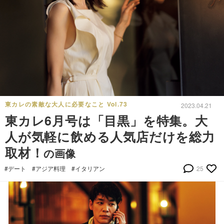
東カレの素敵な大人に必要なこと Vol.73
2023.04.21
東カレ6月号は「目黒」を特集。大
人が気軽に飲める人気店だけを総力
取材！
の画像
#デート
#アジア料理
#イタリアン
25