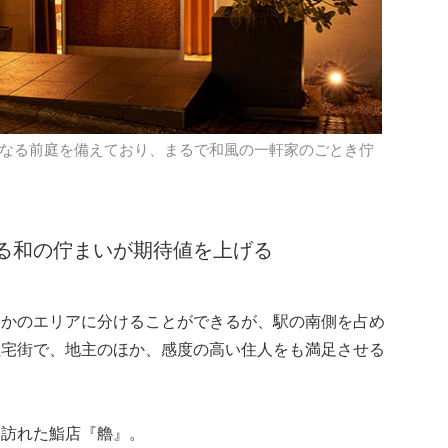
連なる前庭を備えており、まるで和風の一軒家のごとき佇
る和の佇まいが期待値を上げる
つかのエリアに分けることができるが、駅の南側を占め
住宅街で、地主のほか、感度の高い住人をも満足させる
も訪れた鮨店『艪』。