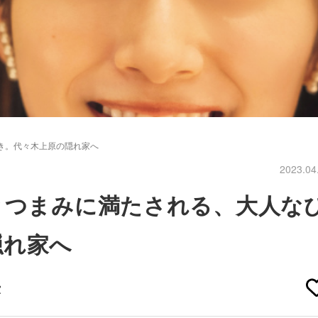
き。代々木上原の隠れ家へ
2023.04
とつまみに満たされる、大人な
隠れ家へ
家