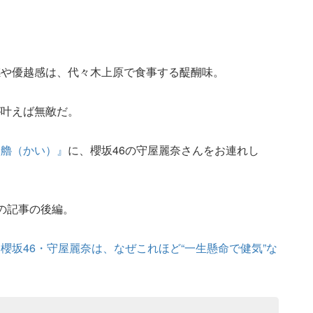
感や優越感は、代々木上原で食事する醍醐味。
が叶えば無敵だ。
『艪（かい）』
に、櫻坂46の守屋麗奈さんをお連れし
の記事の後編。
櫻坂46・守屋麗奈は、なぜこれほど“一生懸命で健気”な