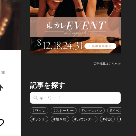
広告掲載はこちら≫
.09
記事を探す
ひ
#ワイン
#ストーリー
#シャンパン
#イベント
#ランチ
#焼き鳥
#カウンター
#小説
#恋愛