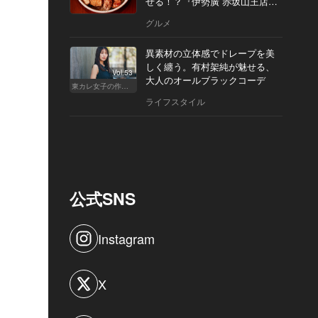
せる！？『伊勢廣 赤坂山王店』
へ
グルメ
異素材の立体感でドレープを美
しく纏う。有村架純が魅せる、
Vol.53
大人のオールブラックコーデ
東カレ女子の作り方
ライフスタイル
公式SNS
Instagram
X