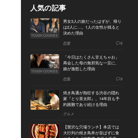
人気の記事
男女3人の旅だったはずが、帰り
は2人に…。1人の女性が残ると
Vol.74
決めた理由
TOUGH COOKIES
恋愛
6
「今日はたくさん甘えちゃお」
再会した母の無邪気な一言に、
Vol.73
娘が激怒した理由
TOUGH COOKIES
恋愛
9
焼き鳥通が熱狂する渋谷の隠れ
家『とり茶太郎』。14年目も予
約困難であり続ける理由
グルメ
【贅沢な穴場ランチ】本店では
大行列の焼き鳥丼が並ばずに食