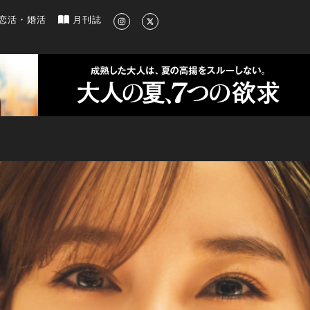
新のグルメ、洗練されたライフスタイル情報
恋活・婚活
月刊誌