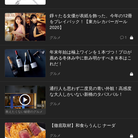
錚々たる女優が表紙を飾った、今年の12冊
をプレイバック！【東カレカバーガール
2020】
グルメ
1
年末年始は極上ワインを１本づつ！プロが
薦める冬休み中に飲み明かすべき８本はこ
れだ！
グルメ
通行人も思わず二度見の青い外観！高感度
な大人しかいない新橋のタパスバル！
グルメ
Vol.5
教えたくない秘密のグルメ
【徹底取材】和食らうんじ ナーダ
グルメ