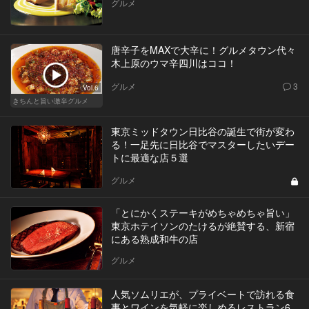
グルメ
唐辛子をMAXで大辛に！グルメタウン代々
木上原のウマ辛四川はココ！
グルメ
3
Vol.6
きちんと旨い激辛グルメ
東京ミッドタウン日比谷の誕生で街が変わ
る！一足先に日比谷でマスターしたいデー
トに最適な店５選
グルメ
「とにかくステーキがめちゃめちゃ旨い」
東京ホテイソンのたけるが絶賛する、新宿
にある熟成和牛の店
グルメ
人気ソムリエが、プライベートで訪れる食
事とワインを気軽に楽しめるレストラン6