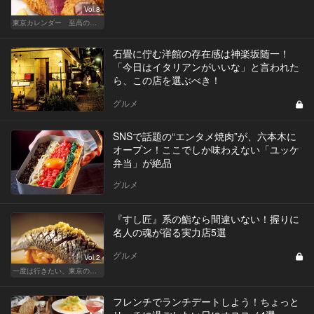
Vol.8
東京カレンダー 至高の名店シリーズ
石畳に佇む洋館の存在感は神楽坂随一！
「今日はイタリアンがいいな」と言われた
ら、この店を選ぶべき！
グルメ
SNSで話題の“エンタメ焼肉”が、六本木に
オープン！ここでしか味わえない「ユッケ
弁当」が絶品
グルメ
『すし匠』系の鮨なら間違いない！握りに
名人の魂が宿る実力店5選
グルメ
Vol.2
一度は行きたい、東京の鮨の名店
フレンチでランチデートしよう！ちょっと