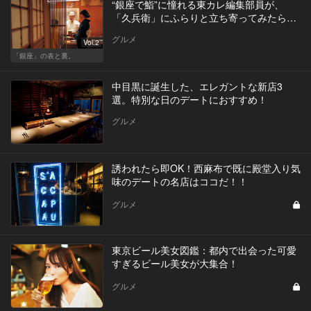
“銀座で鮨”に憧れる東カレ編集部員が、
「久兵衛」にふらりと立ち寄ってみたら…
グルメ
Vol.2
「銀座」の表と裏。
中目黒に誕生した、エレガントな新店3
選。特別な日のデートにおすすめ！
グルメ
誘われたら即OK！西麻布で既に殿堂入り気
味のデートの名店はココだ！！
グルメ
東京ビール美女図鑑：都内で出会った可愛
すぎるビール美女が大集合！
グルメ