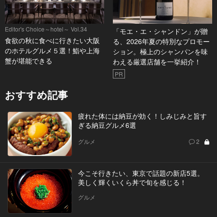
Editor's Choice～hotel～ Vol.34
「モエ・エ・シャンドン」が贈
食欲の秋に食べに行きたい大阪
る、2026年夏の特別なプロモー
のホテルグルメ５選！鮨や上海
ション。極上のシャンパンを味
蟹が堪能できる
わえる厳選店舗を一挙紹介！
PR
おすすめ記事
疲れた体には納豆が効く！しみじみと旨す
ぎる納豆グルメ6選
グルメ
2
今こそ行きたい、東京で話題の新店5選。
美しく輝くいくら丼で旬を感じる！
グルメ