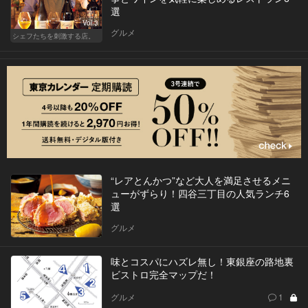
選
Vol.3
グルメ
シェフたちを刺激する店。
“レアとんかつ”など大人を満足させるメニ
ューがずらり！四谷三丁目の人気ランチ6
選
グルメ
味とコスパにハズレ無し！東銀座の路地裏
ビストロ完全マップだ！
グルメ
1