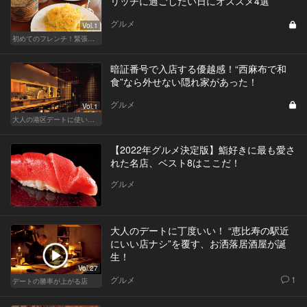
リッチに過ごしたい日にオススメ4選
グルメ
Vol.1
初めてのフレンチ！緊張せずに楽しめる人気店
暗証番号で入店する優越感！“西麻布で和
食”なら外せない隠れ家があった！
グルメ
Vol.1
大人の港区デートに使いたい、秘密の隠れ家
【2022年グルメ決定版】鮨好きに最も愛さ
れた名店、ベスト8はここだ！
グルメ
大人のデートに丁度いい！ “恵比寿の駅近
にいい店ナシ”を覆す、お洒落居酒屋が誕
生！
Vol.27
グルメ
1
デートの勝率が上がる店