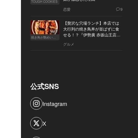
TOUGH COOKIES
恋愛
9
【贅沢な穴場ランチ】本店では
大行列の焼き鳥丼が並ばずに食
Vol.7
せる！？『伊勢廣 赤坂山王店』
焼き鳥が艶めいてきた
へ
グルメ
公式SNS
Instagram
X