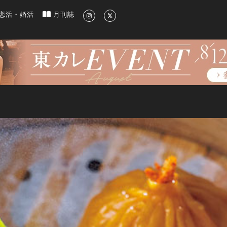
新のグルメ、洗練されたライフスタイル情報
恋活・婚活
月刊誌