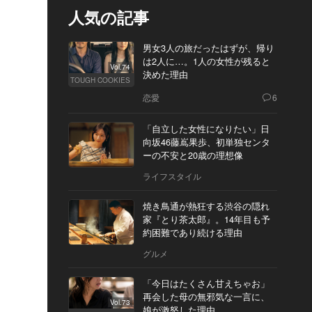
人気の記事
男女3人の旅だったはずが、帰り
は2人に…。1人の女性が残ると
Vol.74
決めた理由
TOUGH COOKIES
恋愛
6
「自立した女性になりたい」日
向坂46藤嶌果歩、初単独センタ
ーの不安と20歳の理想像
ライフスタイル
焼き鳥通が熱狂する渋谷の隠れ
家『とり茶太郎』。14年目も予
約困難であり続ける理由
グルメ
「今日はたくさん甘えちゃお」
再会した母の無邪気な一言に、
Vol.73
娘が激怒した理由