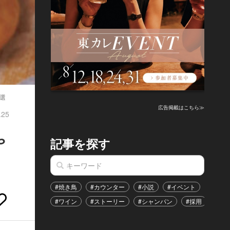
選
広告掲載はこちら≫
.25
ゃ
記事を探す
#焼き鳥
#カウンター
#小説
#イベント
#港区
#ワイン
#ストーリー
#シャンパン
#採用
#恋