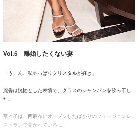
Vol.5 離婚したくない妻
「うーん、私やっぱりクリスタルが好き」
麗香は恍惚とした表情で、グラスのシャンパンを飲み干し
た。
菜々子は、西麻布にオープンしたばかりのフュージョンレ
ストランで開かれている......