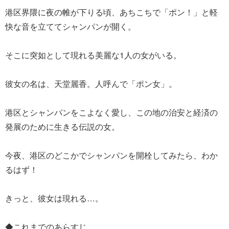
港区界隈に夜の帷が下りる頃、あちこちで「ポン！」と軽
快な音を立ててシャンパンが開く。
そこに突如として現れる美麗な1人の女がいる。
彼女の名は、天堂麗香。人呼んで「ポン女」。
港区とシャンパンをこよなく愛し、この地の治安と経済の
発展のために生きる伝説の女。
今夜、港区のどこかでシャンパンを開栓してみたら、わか
るはず！
きっと、彼女は現れる…。
◆これまでのあらすじ