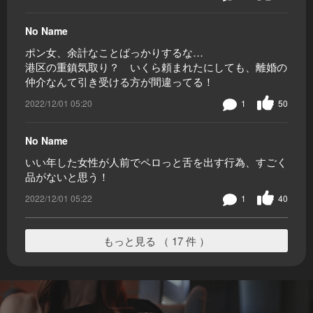
No Name
ポン女、余計なことばっかりするな…
港区の重鎮気取り？ いくら頼まれたにしても、離婚の
仲介なんて引き受ける方が間違ってる！
2022/12/01 05:20
1
50
No Name
いい年した女性が人前でペロっと舌を出す行為、すごく
品がないと思う！
2022/12/01 05:22
1
40
もっと見る （ 17 件 ）