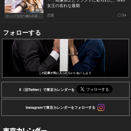
女王の哀れな最期
Vol.1
恋愛
34
ゴシップな女ー嫌われ者のカレンが死んだー
フォローする
この記事が気に入ったらいいね！しよう
X（旧Twitter）で東京カレンダーを
Instagramで東京カレンダーをフォローする