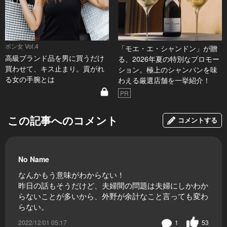
ポン女 Vol.4
「モエ・エ・シャンドン」が贈
高級ブランド品を男に買うだけ
る、2026年夏の特別なプロモー
買わせて、キス止まり。貢がれ
ション。極上のシャンパンを味
る女の手腕とは
わえる厳選店舗を一挙紹介！
PR
この記事へのコメント
コメントする
No Name
なんかもう意味がわからない！
昨日の話もそうだけど、夫婦間の問題は夫婦にしかわか
らないことが多いから、外野が余計なこと言っても変わ
らない。
2022/12/01 05:17
1
53