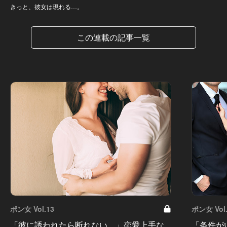
きっと、彼女は現れる…。
この連載の記事一覧
ポン女 Vol.13
ポン女 Vol.
「彼に誘われたら断れない…」恋愛上手な
「条件が