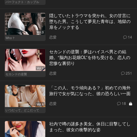
パーフェクト・カップル
隠していたトラウマを突かれ、女の甘言に
堕ちた男。こうして夢見た青年は、地獄の
扉をノックする
Vol.3
恋愛
14
Who？
セカンドの逆襲：夢はハイスペ男との結
婚。“脳内お花畑OL”を待ち受ける、恋人の
悲惨な裏切り
Vol.1
恋愛
251
セカンドの逆襲
「この人、モラ傾向ある？」初めての海外
旅行で女が気になった、彼の恐ろしい一面
恋愛
18
Vol.6
いつだって、どこだって
社内で噂の謎多き美女。休日に目撃してし
まった、彼女の衝撃的な姿