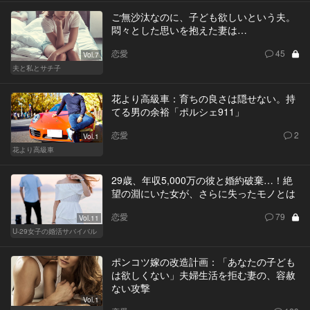
ご無沙汰なのに、子ども欲しいという夫。
悶々とした思いを抱えた妻は…
恋愛
45
Vol.7
夫と私とサチ子
花より高級車：育ちの良さは隠せない。持
てる男の余裕「ポルシェ911」
恋愛
2
Vol.1
花より高級車
29歳、年収5,000万の彼と婚約破棄…！絶
望の淵にいた女が、さらに失ったモノとは
恋愛
79
Vol.11
U-29女子の婚活サバイバル
ポンコツ嫁の改造計画：「あなたの子ども
は欲しくない」夫婦生活を拒む妻の、容赦
ない攻撃
Vol.1