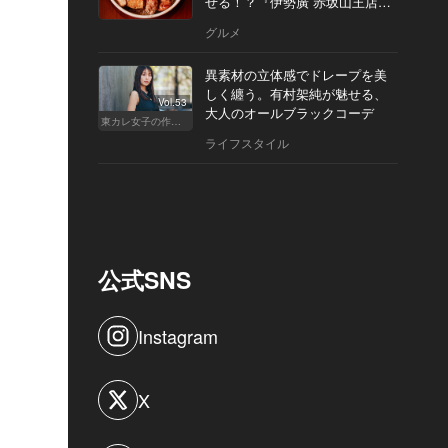
せる！？『伊勢廣 赤坂山王店』
へ
グルメ
異素材の立体感でドレープを美
しく纏う。有村架純が魅せる、
Vol.53
大人のオールブラックコーデ
東カレ女子の作り方
ライフスタイル
公式SNS
Instagram
X