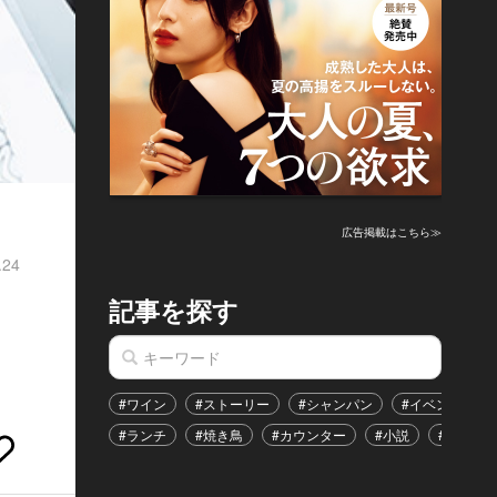
広告掲載はこちら≫
.24
記事を探す
。
#ワイン
#ストーリー
#シャンパン
#イベント
#ランチ
#焼き鳥
#カウンター
#小説
#恋愛