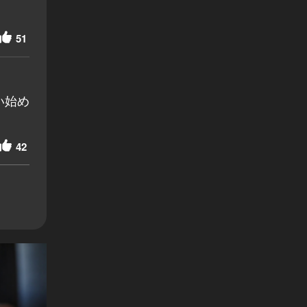
51
い始め
42