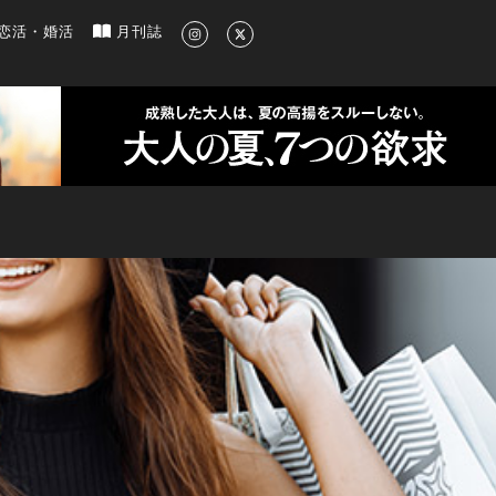
新のグルメ、洗練されたライフスタイル情報
恋活・婚活
月刊誌