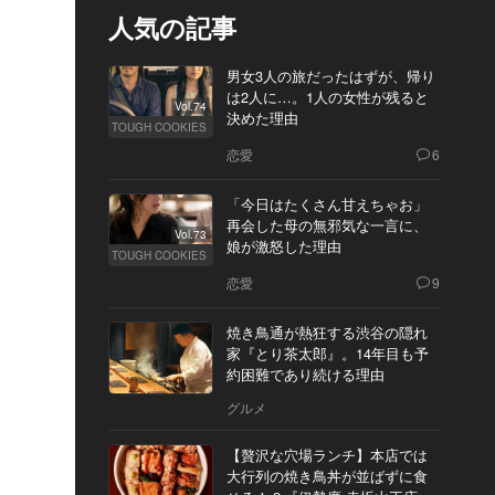
人気の記事
男女3人の旅だったはずが、帰り
は2人に…。1人の女性が残ると
Vol.74
決めた理由
TOUGH COOKIES
恋愛
6
「今日はたくさん甘えちゃお」
再会した母の無邪気な一言に、
Vol.73
娘が激怒した理由
TOUGH COOKIES
恋愛
9
焼き鳥通が熱狂する渋谷の隠れ
家『とり茶太郎』。14年目も予
約困難であり続ける理由
グルメ
【贅沢な穴場ランチ】本店では
大行列の焼き鳥丼が並ばずに食