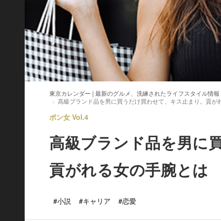
東京カレンダー | 最新のグルメ、洗練されたライフスタイル情報
高級ブランド品を男に買うだけ買わせて、キス止まり。貢が
ポン女 Vol.4
高級ブランド品を男に
貢がれる女の手腕とは
#小説
#キャリア
#恋愛