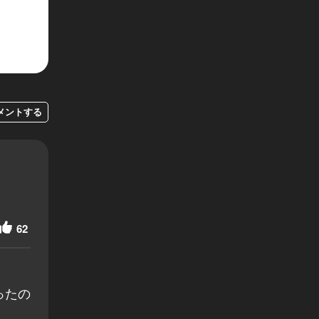
メントする
62
ったの