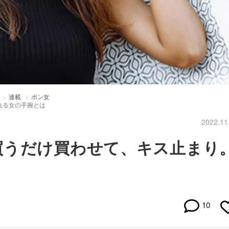
連載
ポン女
れる女の手腕とは
2022.11
買うだけ買わせて、キス止まり
10