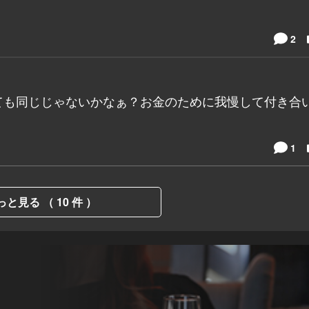
2
ても同じじゃないかなぁ？お金のために我慢して付き合
1
っと見る （ 10 件 ）