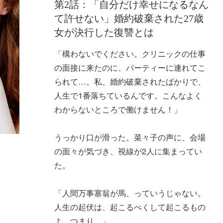
第2話：「自分だけ幸せになるなん
て許せない」婚約破棄された27歳
女が決行した復讐とは
「構わないでください。クリニックの仕事
の面接に来たのに、パーティーに連れてこ
られて…。私、婚約破棄されたばかりで、
人生で1番落ちているんです。こんなよく
わからないところで働けません！」
うっかり口が滑った。菜々子の声に、会場
の面々が気づき、視線が2人に集まってい
た。
「人間万事塞翁が馬、っていうじゃない。
人生の起伏は、起こるべくして起こるもの
よ。つまり…」