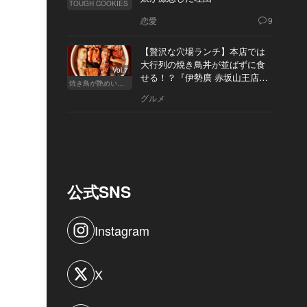
TOUGH COOKIES
恋愛
9
【贅沢な穴場ランチ】本店では
大行列の焼き鳥丼が並ばずに食
Vol.7
せる！？『伊勢廣 赤坂山王店』
焼き鳥が艶めいてきた
へ
グルメ
公式SNS
Instagram
X