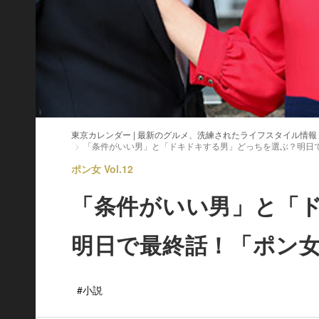
東京カレンダー | 最新のグルメ、洗練されたライフスタイル情報
「条件がいい男」と「ドキドキする男」どっちを選ぶ？明日
ポン女 Vol.12
「条件がいい男」と「
明日で最終話！「ポン
#小説