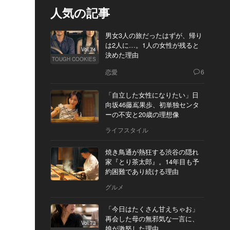
人気の記事
男女3人の旅だったはずが、帰り
は2人に…。1人の女性が残ると
Vol.74
決めた理由
TOUGH COOKIES
恋愛
6
「自立した女性になりたい」日
向坂46藤嶌果歩、初単独センタ
ーの不安と20歳の理想像
ライフスタイル
焼き鳥通が熱狂する渋谷の隠れ
家『とり茶太郎』。14年目も予
約困難であり続ける理由
グルメ
「今日はたくさん甘えちゃお」
再会した母の無邪気な一言に、
Vol.73
娘が激怒した理由