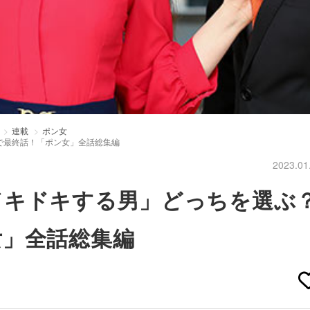
連載
ポン女
で最終話！「ポン女」全話総集編
2023.01
ドキドキする男」どっちを選ぶ
女」全話総集編