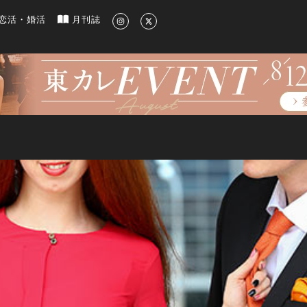
新のグルメ、洗練されたライフスタイル情報
恋活・婚活
月刊誌