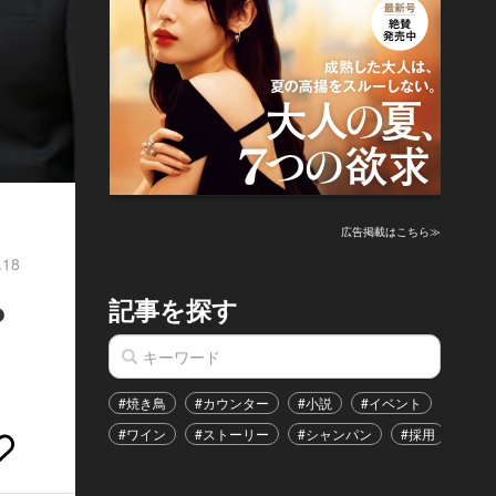
広告掲載はこちら≫
.18
記事を探す
？
#焼き鳥
#カウンター
#小説
#イベント
#港区
#ワイン
#ストーリー
#シャンパン
#採用
#恋