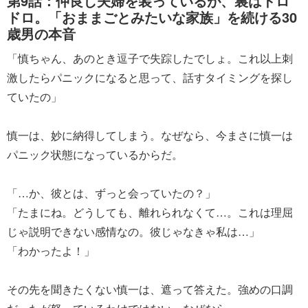
第9話：仲良し夫婦を装っているが、裏はドロ
ドロ。「おままごとみたいな家族」を続ける30
歳男の本音
「慎ちゃん、あのとき逗子で失踪したでしょ。これ以上刺
激したらパニックになると思って、話すタイミングを探し
ていたの」
慎一は、妙に納得してしまう。なぜなら、今まさに慎一は
パニック状態になっているからだ。
「…か、彼とは、ずっと会っていたの？」
「たまにね。どうしても、離れられなくて…。これは理屈
じゃ説明できない感情なの。彼じゃなきゃ私は…」
「わかったよ！」
その先を聞きたくない慎一は、遮って答えた。強めの口調