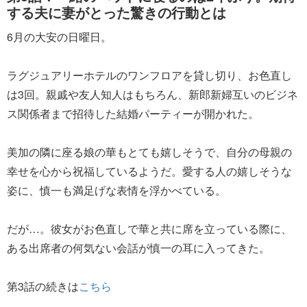
する夫に妻がとった驚きの行動とは
6月の大安の日曜日。
ラグジュアリーホテルのワンフロアを貸し切り、お色直し
は3回。親戚や友人知人はもちろん、新郎新婦互いのビジネ
ス関係者まで招待した結婚パーティーが開かれた。
美加の隣に座る娘の華もとても嬉しそうで、自分の母親の
幸せを心から祝福しているようだ。愛する人の嬉しそうな
姿に、慎一も満足げな表情を浮かべている。
だが…。彼女がお色直しで華と共に席を立っている際に、
ある出席者の何気ない会話が慎一の耳に入ってきた。
第3話の続きは
こちら