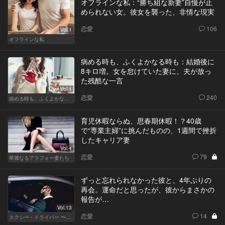
オフラインな私：“勝ち組な新妻”自慢が止
められない女。彼女を襲った、非情な現実
恋愛
106
Vol.1
オフラインな私
病める時も、ふくよかなる時も：結婚後に
8キロ増。女を怠けていた妻に、夫が放っ
た残酷な一言
Vol.1
恋愛
240
病める時も、ふくよかなる時も
育児休暇ならぬ、思春期休暇！？40歳
で“専業主婦”に挑んだものの、1週間で挫折
したキャリア妻
Vol.4
恋愛
79
華麗なるアラフォー妻たち
ずっと忘れられなかった彼と、4年ぶりの
再会。運命だと思ったが、彼からまさかの
報告が…
Vol.13
恋愛
14
タクシー・ドライバー 〜柊舞香〜