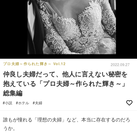
プロ夫婦～作られた輝き～ Vol.12
2022.09.27
仲良し夫婦だって、他人に言えない秘密を
抱えている「プロ夫婦～作られた輝き～」
総集編
#小説
#ホテル
#夫婦
誰もが憧れる「理想の夫婦」など、本当に存在するのだろ
うか。