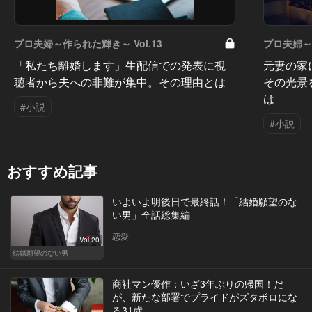
プロ夫婦～作られた輝き～ Vol.13
プロ夫婦～作
「私たち離婚します」生配信での発表に視
元妻の家
聴者から夫への非難が集中。その理由とは
その光景
は
#小説
#小説
おすすめ記事
いよいよ明後日で最終話！「結婚願望のな
い男」全話総集編
恋愛
Vol.20
結婚願望のない男
商社マン優作：いざ3年ぶりの帰国！だ
が、新たな部署でプライドがズタボロにな
る31歳