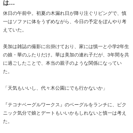
は…
休日の午前中。初夏の木漏れ日が降り注ぐリビングで、慎
一はソファに体をうずめながら、今日の予定をぼんやり考
えていた。
美加は雑誌の撮影に出掛けており、家には慎一と小学2年生
の娘・華のふたりだけ。華は美加の連れ子だが、3年間を共
に過ごしたことで、本当の親子のような関係になってい
た。
「天気もいいし、代々木公園にでも行かないか」
『テコナベーグルワークス』のベーグルをランチに、ピク
ニック気分で娘とデートもいいかもしれないと慎一は考え
た。