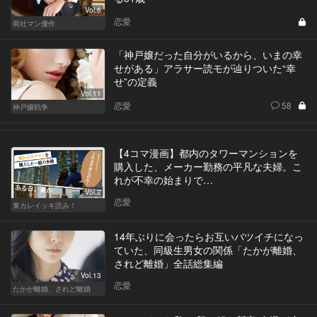
Vol.6
恋愛
商社マン優作
「神戸嬢だった自分がいるから、いまの幸
せがある」アラサー読モが辿りついた“幸
せ”の定義
Vol.11
恋愛
58
神戸嬢戦争
【4コマ漫画】都内のタワーマンションを
購入した、メーカー勤務の平凡な夫婦。こ
れが不幸の始まりで…
Vol.2
恋愛
東カレイッキ読み！
14年ぶりに会ったらお互いバツイチになっ
ていた、同級生男女の関係「たかが離婚、
されど離婚」全話総集編
Vol.13
恋愛
たかが離婚、されど離婚