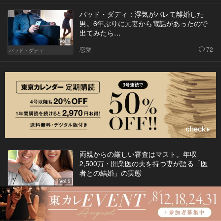
バッド・ダディ：浮気がバレて離婚した
男。6年ぶりに元妻から電話があったので
出てみたら…
Vol.1
恋愛
72
バッド・ダディ
両親からの厳しい審査はマスト。年収
2,500万・開業医の夫を持つ妻が語る「医
者との結婚」の実態
Vol.5
恋愛
92
男のトリセツ
「跡継ぎはまだなの？」代々続く名家に嫁