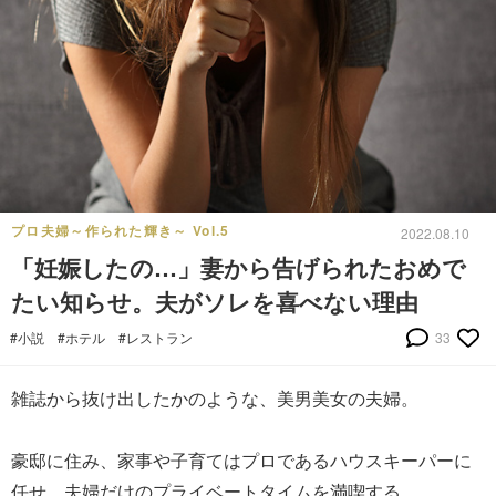
プロ夫婦～作られた輝き～ Vol.5
2022.08.10
「妊娠したの…」妻から告げられたおめで
たい知らせ。夫がソレを喜べない理由
#小説
#ホテル
#レストラン
33
雑誌から抜け出したかのような、美男美女の夫婦。
豪邸に住み、家事や子育てはプロであるハウスキーパーに
任せ、夫婦だけのプライベートタイムを満喫する。