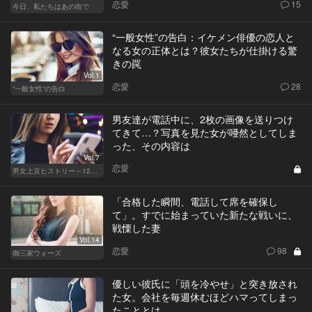
恋愛
15
今日、私たちはあの街で
“一般女性”の告白：イケメン俳優の恋人と
なる女の正体とは？彼女たちが仕掛ける驚
きの罠
Vol.1
恋愛
28
“一般女性”の告白
男友達が電話中に、2枚の画像を送りつけ
てきて…？写真を見た女が唖然としてしま
った、その内容は
Vol.7
恋愛
男女上京ヒストリー～12年目の悲哀～
「合格した瞬間、電話して席を確保し
て」。すでに始まっていた新たな戦いに、
戦慄した妻
Vol.14
恋愛
98
御三家ウォーズ
優しい彼氏に「頭を冷やせ」と突き放され
た女。会社を毎週休むほどハマってしまっ
たこととは