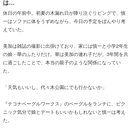
は…
休日の午前中。初夏の木漏れ日が降り注ぐリビングで、慎
一はソファに体をうずめながら、今日の予定をぼんやり考
えていた。
美加は雑誌の撮影に出掛けており、家には慎一と小学2年生
の娘・華のふたりだけ。華は美加の連れ子だが、3年間を共
に過ごしたことで、本当の親子のような関係になってい
た。
「天気もいいし、代々木公園にでも行かないか」
『テコナベーグルワークス』のベーグルをランチに、ピク
ニック気分で娘とデートもいいかもしれないと慎一は考え
た。