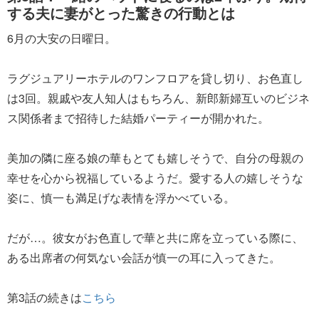
する夫に妻がとった驚きの行動とは
6月の大安の日曜日。
ラグジュアリーホテルのワンフロアを貸し切り、お色直し
は3回。親戚や友人知人はもちろん、新郎新婦互いのビジネ
ス関係者まで招待した結婚パーティーが開かれた。
美加の隣に座る娘の華もとても嬉しそうで、自分の母親の
幸せを心から祝福しているようだ。愛する人の嬉しそうな
姿に、慎一も満足げな表情を浮かべている。
だが…。彼女がお色直しで華と共に席を立っている際に、
ある出席者の何気ない会話が慎一の耳に入ってきた。
第3話の続きは
こちら