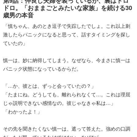
第9話：仲良し夫婦を装っているが、裏はドロ
ドロ。「おままごとみたいな家族」を続ける30
歳男の本音
「慎ちゃん、あのとき逗子で失踪したでしょ。これ以上刺
激したらパニックになると思って、話すタイミングを探し
ていたの」
慎一は、妙に納得してしまう。なぜなら、今まさに慎一は
パニック状態になっているからだ。
「…か、彼とは、ずっと会っていたの？」
「たまにね。どうしても、離れられなくて…。これは理屈
じゃ説明できない感情なの。彼じゃなきゃ私は…」
「わかったよ！」
その先を聞きたくない慎一は、遮って答えた。強めの口調