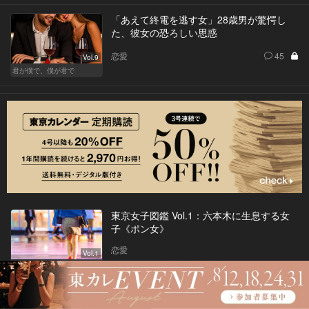
「あえて終電を逃す女」28歳男が驚愕し
た、彼女の恐ろしい思惑
恋愛
45
Vol.9
君が僕で、僕が君で
東京女子図鑑 Vol.1：六本木に生息する女
子《ポン女》
恋愛
Vol.1
東京女子図鑑
数々の試練を乗り越え、夫婦が見つけた答