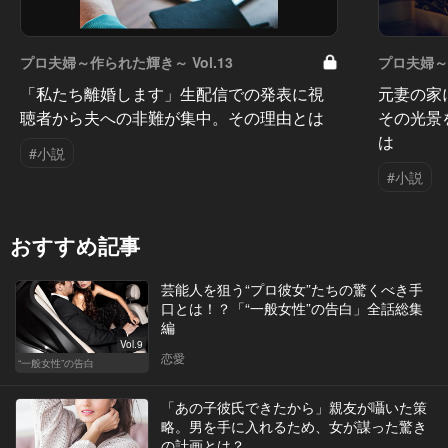
プロ夫婦～作られた輝き～ Vol.13
プロ夫婦～作
「私たち離婚します」生配信での発表に視
元妻の家
聴者から夫への非難が集中。その理由とは
その光景
は
#小説
#小説
おすすめ記事
芸能人を狙う“プロ彼女”たちの驚くべき手
口とは！？「“一般女性”の告白」全話総集
編
Vol.9
恋愛
“一般女性”の告白
「あの子彼氏できたから」親友が囁いた策
略。男を手に入れるため、女が謀った驚き
の計画とは？