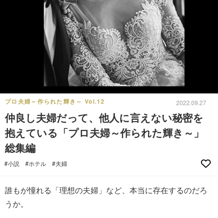
プロ夫婦～作られた輝き～ Vol.12
2022.09.27
仲良し夫婦だって、他人に言えない秘密を
抱えている「プロ夫婦～作られた輝き～」
総集編
#小説
#ホテル
#夫婦
誰もが憧れる「理想の夫婦」など、本当に存在するのだろ
うか。