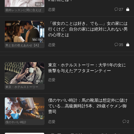
Vol.5
恋愛
27
最終レッスンに間に合えば
「彼女のことは好き。でも…」女の家には
行くけど、自分の家には絶対に入れない男
の心理とは
Vol.182
恋愛
35
男と女の答えあわせ【A】
東京・ホテルストーリー：大学1年の女に
衝撃を与えたアフタヌーンティー
恋愛
Vol.1
東京・ホテルストーリー
僕のヤバい時計：馬の靴屋は想定外に儲け
ている…高級腕時計5本、29歳イケメン御
曹司
Vol.1
恋愛
2
僕のヤバい時計