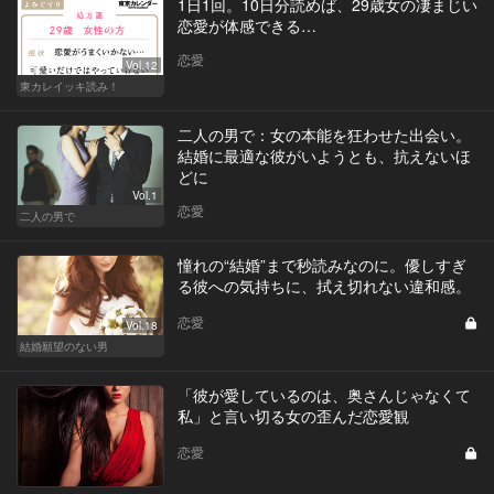
1日1回。10日分読めば、29歳女の凄まじい
恋愛が体感できる…
恋愛
Vol.12
東カレイッキ読み！
二人の男で：女の本能を狂わせた出会い。
結婚に最適な彼がいようとも、抗えないほ
どに
Vol.1
恋愛
二人の男で
憧れの“結婚”まで秒読みなのに。優しすぎ
る彼への気持ちに、拭え切れない違和感。
恋愛
Vol.18
結婚願望のない男
「彼が愛しているのは、奥さんじゃなくて
私」と言い切る女の歪んだ恋愛観
恋愛