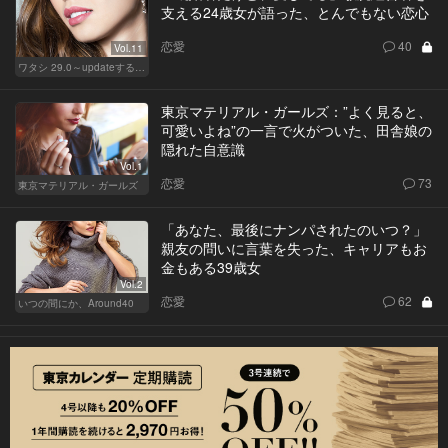
支える24歳女が語った、とんでもない恋心
恋愛
40
Vol.11
ワタシ 29.0～updateする女～
東京マテリアル・ガールズ：”よく見ると、
可愛いよね”の一言で火がついた、田舎娘の
隠れた自意識
Vol.1
恋愛
73
東京マテリアル・ガールズ
「あなた、最後にナンパされたのいつ？」
親友の問いに言葉を失った、キャリアもお
金もある39歳女
Vol.2
恋愛
62
いつの間にか、Around40