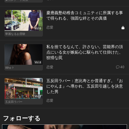
慶應義塾幼稚舎コミュニティに所属する事
で得られる、強固な絆とその真価
恋愛
Vol.6
華麗なるお受験
私を捨てるなんて、許さない。芸能界の頂
点にいる女が嫉妬心に駆られて仕掛けた、
狡猾な罠
Vol.8
恋愛
40
Who？
五反田ラバー：恵比寿とか普通すぎ。『お
にやんま』へ導かれ、五反田引越しを決意
した男
Vol.1
恋愛
五反田ラバー
フォローする