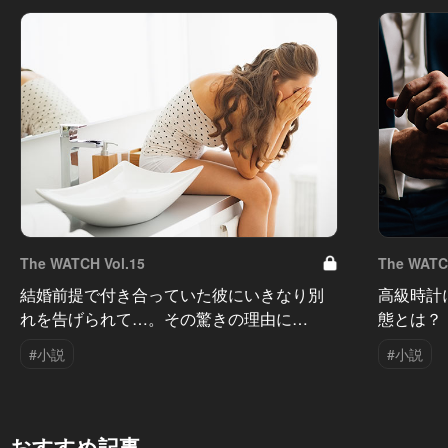
The WATCH Vol.15
The WATC
結婚前提で付き合っていた彼にいきなり別
高級時計
れを告げられて…。その驚きの理由に…
態とは？「
#小説
#小説
おすすめ記事