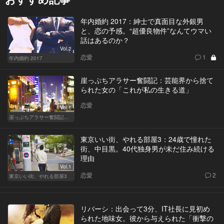
年内婚約 2017：紳士で真面目な外銀男
と、恋の予感。“超優良物件”なんてウマい
話はあるのか？
Vol.2
恋愛
1
年内婚約 2017
崖っぷちアラサー奮闘記：芸能界から捨て
られた女の「これが私の生きる道」
恋愛
Vol.1
崖っぷちアラサー奮闘記 written by 内埜さくら
東京いい街、やれる部屋3：24歳で憧れた
街、中目黒。40代独身男が未だ住み続ける
理由
Vol.1
恋愛
2
東京いい街、やれる部屋3
リバーシ：出会って3分、IT社長に見初め
られた地味女。彼から与えられた「衝撃の