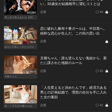
い」32歳女が結婚相手に望むコトとは
恋愛
49
Vol.264
男と女の答えあわせ【A】
恋に破れた麻布十番ガールは、中目黒へ。
純粋な恋心が生んだ、この街の思い出
恋愛
Vol.8
あなたが私にくれたもの♬
京都ちゃん：誰も逆らえない鬼姑から、新
たに課された地獄のルール
恋愛
53
Vol.5
京都ちゃん
「人生変えると決めたんです」経済力ある
男との計画結婚で、理想の自分を手に入れ
た女の素顔
Vol.9
恋愛
42
続・二子玉川の妻たちは