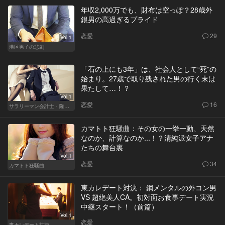
年収2,000万でも、財布は空っぽ？28歳外
銀男の高過ぎるプライド
恋愛
29
Vol.1
港区男子の悲劇
「石の上にも3年」は、社会人として“死”の
始まり。27歳で取り残された男の行く末は
果たして…！？
Vol.1
恋愛
16
サラリーマン会計士・隆一の迷い
カマトト狂騒曲：その女の一挙一動、天然
なのか、計算なのか...！？清純派女子アナ
たちの舞台裏
Vol.1
恋愛
34
カマトト狂騒曲
東カレデート対決： 鋼メンタルの外コン男
VS 超絶美人CA。初対面お食事デート実況
中継スタート！（前篇）
Vol.1
恋愛
東カレデート対決