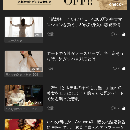
「結婚もしたいけど…」4,000万の中古マ
ンションを買う、30代独身女の恋愛事情
恋愛
78
Vol.5
ニュースな女
デートで女性がノースリーブ。少し寒そう
な時、男がすべき対応とは
恋愛
7
Vol.320
男と女の答えあわせ【Q】
「2軒目とホテルの予約も完璧…」憧れの
美女をモノにしようと臨んだ決死のデート
で男を襲った悲劇
Vol.6
恋愛
89
こんな僕のファム・ファタル
いつの間にか、Around40：親友の結婚報告
に戸惑って…。素直に喜べぬアラフォー女