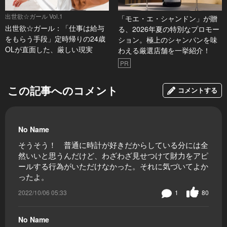
出世欲☆ガール Vol.1
「モエ・エ・シャンドン」が贈
出世欲☆ガール：「仕事は給与
る、2026年夏の特別なプロモー
をもらう手段」定時帰りの24歳
ション。極上のシャンパンを味
OLが直面した、厳しい現実
わえる厳選店舗を一挙紹介！
PR
この記事へのコメント
コメントする
No Name
そうそう！ 普通に時計が好きだからしている分には全
然いいと思うんだけど、わざわざ見せつけて財力をアピ
ールする行為がいただけなかった。それに気づいてよか
ったよ。
2022/10/06 05:33
1
80
No Name