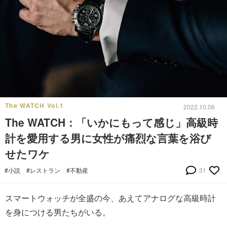
The WATCH Vol.1
2022.10.06
The WATCH：「いかにもって感じ」高級時
計を愛用する男に女性が痛烈な言葉を浴び
せたワケ
#小説
#レストラン
#不動産
31
スマートウォッチが全盛の今、あえてアナログな高級時計
を身につける男たちがいる。