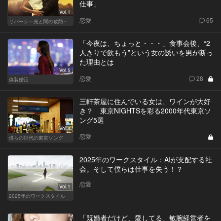
仕事」
Vol.1
恋愛
65
リバーシ～光と闇の攻防～
「今夜は、ちょっと・・・」食事会後、“2
人きりで飲もう”という女の誘いを男が断っ
た理由とは
Vol.5
恋愛
28
偽装婚活
三軒茶屋に住んでいる女は、ワインが大好
き？ 東京NIGHTSを彩る2000年代東京ソ
ング5選
Vol.4
恋愛
僕らの世代の東京ソング
2025年のワークスタイル：AIが支配する社
会。そして僕らは仕事を失う！？
恋愛
Vol.1
2025年のワークスタイル
「既婚者だけど、愛してる」敏腕経営者を