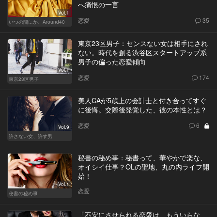
へ痛恨の一言
Vol.1
恋愛
35
いつの間にか、Around40
東京23区男子：センスない女は相手にされ
ない。時代を創る渋谷区スタートアップ系
男子の偏った恋愛傾向
Vol.1
恋愛
174
東京23区男子
美人CAが5歳上の会計士と付き合ってすぐ
に後悔。交際後発覚した、彼の本性とは？
恋愛
6
Vol.9
許さない女、許す男
秘書の秘め事：秘書って、華やかで楽な、
オイシイ仕事？OLの聖地、丸の内ライフ開
始！
Vol.1
恋愛
秘書の秘め事
「不安にさせられる恋愛は、もういらな