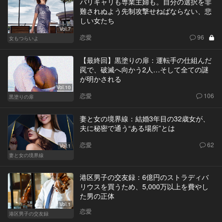
バリキャリも専業主婦も。自分の選択を非
難されぬよう先制攻撃せねばならない、悲
しい女たち
Vol.7
恋愛
96
女もつらいよ
【最終回】黒塗りの扉：運転手の仕組んだ
罠で、破滅へ向かう2人…そして全ての謎
が明かされる
Vol.10
恋愛
106
黒塗りの扉
妻と女の境界線：結婚3年目の32歳女が、
夫に秘密で通う“ある場所”とは
恋愛
62
Vol.1
妻と女の境界線
港区男子の交友録：6億円のストラディバ
リウスを買うため、5,000万以上を費やし
た男の正体
Vol.1
恋愛
港区男子の交友録