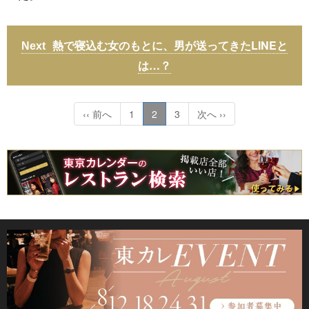
熱で寝込む女のもとに、男が送ってきたLINEと
は…？
‹‹ 前へ
1
2
3
次へ ››