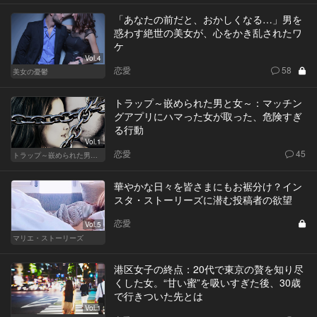
「あなたの前だと、おかしくなる…」男を
惑わす絶世の美女が、心をかき乱されたワ
ケ
Vol.4
恋愛
58
美女の憂鬱
トラップ～嵌められた男と女～：マッチン
グアプリにハマった女が取った、危険すぎ
る行動
Vol.1
恋愛
45
トラップ～嵌められた男と女～
華やかな日々を皆さまにもお裾分け？イン
スタ・ストーリーズに潜む投稿者の欲望
恋愛
Vol.5
マリエ・ストーリーズ
港区女子の終点：20代で東京の贅を知り尽
くした女。“甘い蜜”を吸いすぎた後、30歳
で行きついた先とは
Vol.1