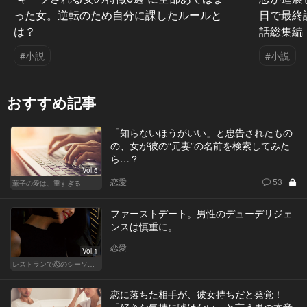
った女。逆転のため自分に課したルールと
日で最終
は？
話総集編
#小説
#小説
おすすめ記事
「知らないほうがいい」と忠告されたもの
の、女が彼の“元妻”の名前を検索してみた
ら…？
Vol.5
恋愛
53
薫子の愛は、重すぎる
ファーストデート。男性のデューデリジェ
ンスは慎重に。
恋愛
Vol.1
レストランで恋のシーソーゲーム（WOMAN）
恋に落ちた相手が、彼女持ちだと発覚！