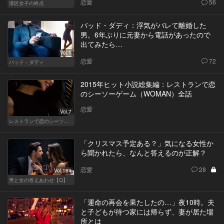
恋愛
56
港区女子の終点
バッド・ダディ：浮気がバレて離婚した
男。6年ぶりに元妻から電話があったので
出てみたら…
Vol.1
恋愛
72
バッド・ダディ
2015年ヒット小説総集編：レストランで恋
のシーソーゲーム（WOMAN）全話
恋愛
Vol.7
レストランで恋のシーソーゲーム（WOMAN）
「クリスマス予定ある？」気になる女性か
ら聞かれたら、なんと答えるのが正解？
恋愛
28
Vol.194
男と女の答えあわせ【Q】
「運命の再会を果たしたの…」夜10時。夫
と子どもが待つ家には帰らず、妻が居た場
所とは