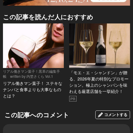
この記事を読んだ人におすすめ
リアル働きマン葉子！黒革の編集手
「モエ・エ・シャンドン」が贈
帳 written by 内埜さくら Vol.1
る、2026年夏の特別なプロモー
リアル働きマン葉子！ ステキな
ション。極上のシャンパンを味
ナンパと食事よりも大事なもの
わえる厳選店舗を一挙紹介！
とは？
PR
この記事へのコメント
コメントする