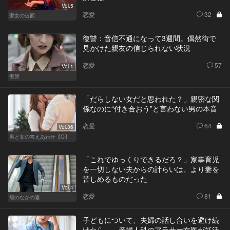
Vol.5
恋愛
32
聖女の仮面
復讐：音信不通になって3週間。偶然街で
見かけた親友の信じられない状況
恋愛
57
Vol.1
復讐
「だらしない女だと思われた？」親密な関
係なのに“付き合おう”と言わない男の本音
恋愛
64
Vol.36
男と女の答えあわせ【Q】
「これでゆっくりできるだろ？」家事育児
を一切しない夫からの計らいは、より妻を
苦しめるものだった
Vol.4
恋愛
81
籠のなかの妻
子どもについて、夫婦の話し合いを避け続
けたら…。産婦人科のアラサー女医が妊活