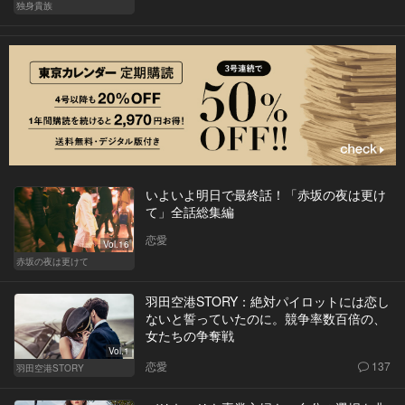
独身貴族
いよいよ明日で最終話！「赤坂の夜は更け
て」全話総集編
恋愛
Vol.16
赤坂の夜は更けて
羽田空港STORY：絶対パイロットには恋し
ないと誓っていたのに。競争率数百倍の、
女たちの争奪戦
Vol.1
恋愛
137
羽田空港STORY