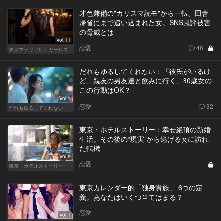
才色兼備の"カリスマ読モ"から一転、田舎
帰省にまで追い込まれた女。SNS風評被害
の脅威とは
Vol.11
恋愛
46
東京マテリアル・ガールズ
だれもゆるしてくれない：「彼氏がいるけ
ど、親友の男友達と飲みに行く」30歳女の
この行動はOK？
Vol.1
恋愛
32
だれもゆるしてくれない
東京・ホテルストーリー：幸せ絶頂の新婚
生活。その後の“現実”から逃げる女に訪れ
た転機
Vol.9
恋愛
東京・ホテルストーリー
東京カレンダー的「独身貴族」 6つの定
義。あなたはいくつ当てはまる？
恋愛
Vol.1