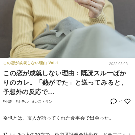
この恋が成就しない理由 Vol.1
2022.08.03
この恋が成就しない理由：既読スルーばか
りのカレ。「熱がでた」と送ってみると、
予想外の反応で…
#小説
#ホテル
#レストラン
74
裕也とは、友人が誘ってくれた食事会で出会った。
私より2つ上の29歳で、外資系証券会社勤務。ドラマにもよ