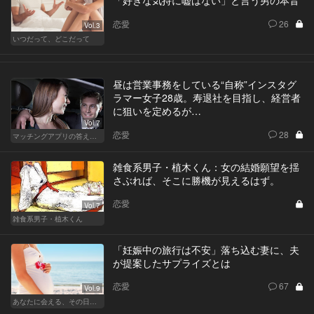
「好きな気持に嘘はない」と言う男の本音
恋愛
26
Vol.3
いつだって、どこだって
昼は営業事務をしている“自称”インスタグ
ラマー女子28歳。寿退社を目指し、経営者
に狙いを定めるが…
Vol.7
恋愛
28
マッチングアプリの答えあわせ【Q】～SEASON2～
雑食系男子・植木くん：女の結婚願望を揺
さぶれば、そこに勝機が見えるはず。
恋愛
Vol.7
雑食系男子・植木くん
「妊娠中の旅行は不安」落ち込む妻に、夫
が提案したサプライズとは
恋愛
67
Vol.9
あなたに会える、その日まで