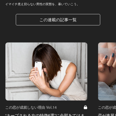
イマイチ煮え切らない男性の実態を、暴いていこう。
この連載の記事一覧
この恋が成就しない理由 Vol.14
この恋が成就
“キープされる女の特徴6選”に全部あてはま
恋が進展