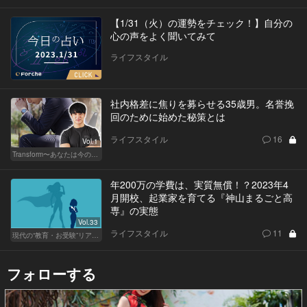
【1/31（火）の運勢をチェック！】自分の
心の声をよく聞いてみて
ライフスタイル
社内格差に焦りを募らせる35歳男。名誉挽
回のために始めた秘策とは
ライフスタイル
16
Vol.1
Transform〜あなたは今の自分に満足してますか？〜
年200万の学費は、実質無償！？2023年4
月開校、起業家を育てる『神山まるごと高
専』の実態
Vol.33
ライフスタイル
11
現代の“教育・お受験”リアルドキュメント
フォローする