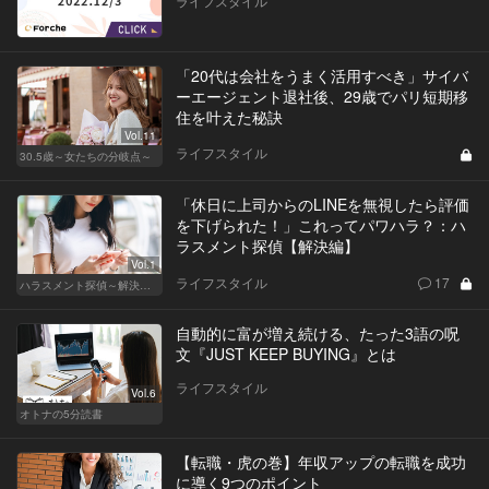
ライフスタイル
「20代は会社をうまく活用すべき」サイバ
ーエージェント退社後、29歳でパリ短期移
住を叶えた秘訣
Vol.11
ライフスタイル
30.5歳～女たちの分岐点～
「休日に上司からのLINEを無視したら評価
を下げられた！」これってパワハラ？：ハ
ラスメント探偵【解決編】
Vol.1
ライフスタイル
17
ハラスメント探偵～解決編～
自動的に富が増え続ける、たった3語の呪
文『JUST KEEP BUYING』とは
ライフスタイル
Vol.6
オトナの5分読書
【転職・虎の巻】年収アップの転職を成功
に導く9つのポイント