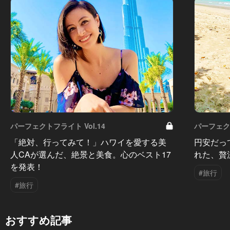
パーフェクトフライト Vol.14
パーフェクト
「絶対、行ってみて！」ハワイを愛する美
円安だっ
人CAが選んだ、絶景と美食。心のベスト17
れた、贅
を発表！
#旅行
#旅行
おすすめ記事