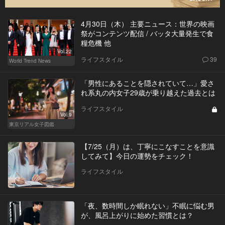
4月30日（木） 主要ニュース：世界の映画
祭がコンテンツ配信 / バッタ大量発生で食
糧危機 他
Vol.22
ライフスタイル
39
World Trend News
「男性にあることを隠されていて…」愛さ
れ系丸の内女子29歳が乗り越えた過去とは
ライフスタイル
Vol.9
東京リアル女子図鑑
【7/25（月）は、丁寧にこなすことを意識
してみて】今日の運勢をチェック！
ライフスタイル
「夜、数時間しか眠れない」不眠に悩む男
が、風呂上がりに始めた習慣とは？