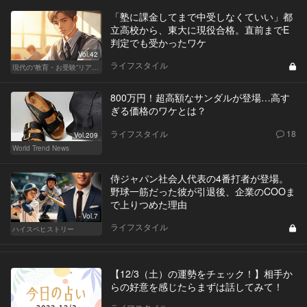
「塾に課金してまで中受しなくていい」都
立高校から、東大に現役合格。直前までE
判定でも受かったワケ
Vol.42
ライフスタイル
現代の“教育・お受験”リアルドキュメント
800万円！超高額なサンダルが登場…高す
ぎる価格のワケとは？
ライフスタイル
18
Vol.209
World Trend News
侍ジャパン社会人代表の4番打者が登場。
野球一筋だった彼が引退後、企業のCOOま
で上りつめた理由
Vol.7
ライフスタイル
ハイスペヒストリー
【12/3（土）の運勢をチェック！】相手か
らの好意を感じたらまずは話してみて！