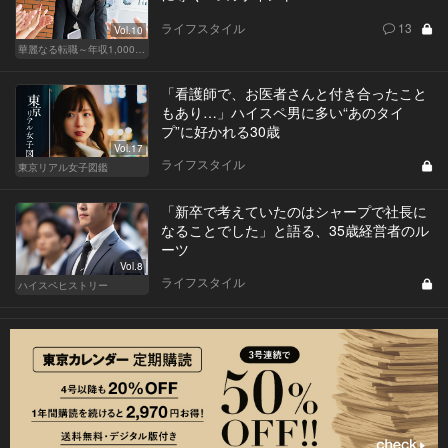
ライフスタイル
13
Vol.10
華麗なる転職～年収1,000万超の道～
「看護師で、お医者さんと付き合ったこと
もあり…」ハイスペ男に多い“あのタイ
プ”に好かれる30歳
Vol.17
ライフスタイル
東京リアル女子図鑑
「新卒で考えていたのはシャープで社長に
なることでした」と語る、35歳経営者のル
ーツ
Vol.8
ライフスタイル
ハイスペヒストリー