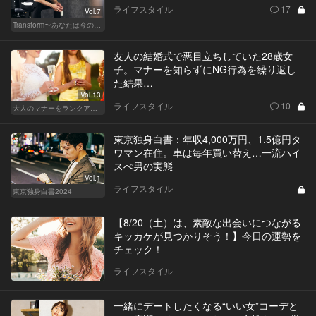
ライフスタイル
17
Vol.7
Transform〜あなたは今の自分に満足してますか？〜
友人の結婚式で悪目立ちしていた28歳女
子。マナーを知らずにNG行為を繰り返し
た結果…
Vol.13
ライフスタイル
10
大人のマナーをランクアップせよ
東京独身白書：年収4,000万円、1.5億円タ
ワマン在住。車は毎年買い替え…一流ハイ
スぺ男の実態
Vol.1
ライフスタイル
東京独身白書2024
【8/20（土）は、素敵な出会いにつながる
キッカケが見つかりそう！】今日の運勢を
チェック！
ライフスタイル
一緒にデートしたくなる“いい女”コーデと