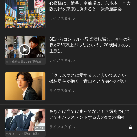
心斎橋は、渋谷。南船場は、六本木！？大
阪の街を東京に例えると…緊急座談会
ライフスタイル
SEからコンサルへ異業種転職し、今年の年
収が250万上がったという、28歳男子の人
生観は…
Vol.8
ライフスタイル
東京独身白書2024 予告編
「クリスマスに愛する人と歩いてみたい」
磯村勇斗が抱く、青山という街への想い
ライフスタイル
あなたは当てはまってない！？気をつけて
いてもハラスメントする人の3つの傾向
ライフスタイル
Vol.10
ハラスメント探偵～解決編～