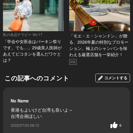
私の名品テラピー Vol.17
「モエ・エ・シャンドン」が贈
「学会や女医会はバーキン祭り
る、2026年夏の特別なプロモー
です。でも…」29歳美人医師が
ション。極上のシャンパンを味
あえてピコタンを選んだワケと
わえる厳選店舗を一挙紹介！
は？
PR
この記事へのコメント
コメントする
No Name
香港もよいけど台湾も良いよ～
台湾企画ほしい
2022/07/03 08:12
9