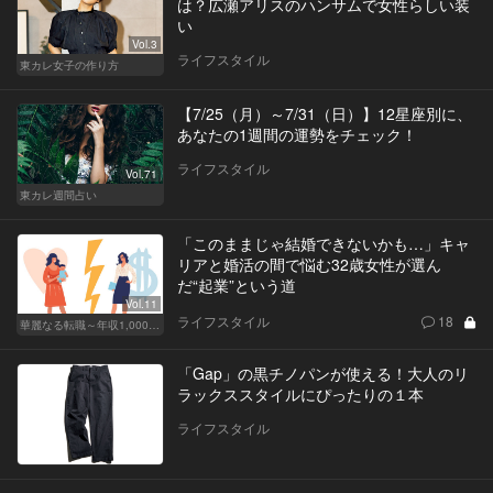
は？広瀬アリスのハンサムで女性らしい装
い
Vol.3
ライフスタイル
東カレ女子の作り方
【7/25（月）～7/31（日）】12星座別に、
あなたの1週間の運勢をチェック！
ライフスタイル
Vol.71
東カレ週間占い
「このままじゃ結婚できないかも…」キャ
リアと婚活の間で悩む32歳女性が選ん
だ“起業”という道
Vol.11
ライフスタイル
18
華麗なる転職～年収1,000万超の道～
「Gap」の黒チノパンが使える！大人のリ
ラックススタイルにぴったりの１本
ライフスタイル