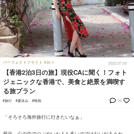
パーフェクトフライト Vol.1
2022.07.03
【香港2泊3日の旅】現役CAに聞く！フォト
ジェニックな香港で、美食と絶景を満喫す
る旅プラン
#旅行
#夏休み
#映画
26
「そろそろ海外旅行に行きたいなぁ」
最近、心の中でつぶやいた人も多いのではないだろうか。