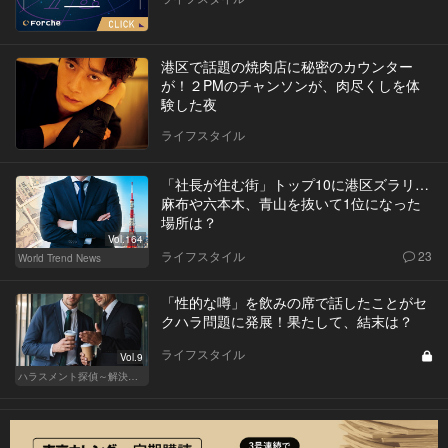
港区で話題の焼肉店に秘密のカウンター
が！２PMのチャンソンが、肉尽くしを体
験した夜
ライフスタイル
「社長が住む街」トップ10に港区ズラリ…
麻布や六本木、青山を抜いて1位になった
場所は？
Vol.164
ライフスタイル
23
World Trend News
「性的な噂」を飲みの席で話したことがセ
クハラ問題に発展！果たして、結末は？
ライフスタイル
Vol.9
ハラスメント探偵～解決編～