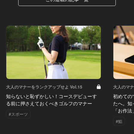
大人のマナーをランクアップせよ Vol.15
大人のマナー
知らないと恥ずかしい！コースデビューす
初めての
る前に押さえておくべきゴルフのマナー
たへ。知
「お作法
#スポーツ
#鮨