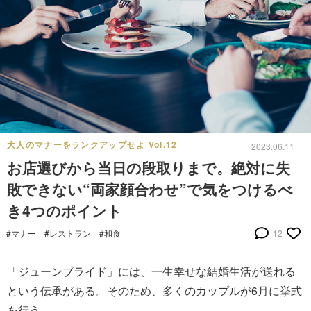
大人のマナーをランクアップせよ Vol.12
2023.06.11
お店選びから当日の段取りまで。絶対に失
敗できない“両家顔合わせ”で気をつけるべ
き4つのポイント
#マナー
#レストラン
#和食
12
「ジューンブライド」には、一生幸せな結婚生活が送れる
という伝承がある。そのため、多くのカップルが6月に挙式
を行う。