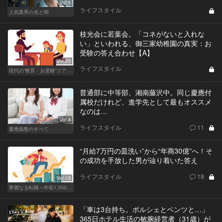
Vol.5
ライフスタイル
人気業界の光と闇
枝光会に若葉会。「コネがないと入れな
い」といわれる、御三家幼稚園の真実：お
受験の答え合わせ【A】
Vol.25
ライフスタイル
現代の“教育・お受験”リアルドキュメント
普通部に中等部、湘南藤沢中。同じ慶應付
属校だけれど、進学先として最もオススメ
なのは…
Vol.4
ライフスタイル
11
慶應義塾のすべて
“月給7万円の皿洗い”から“年商30億”へ！そ
の成功を手放した男が辿り着いた答え
ライフスタイル
18
Vol.13
華麗なる転職～年収1,000万超の道～
「車は3台持ち。ポルシェとベンツと…」
365日ホテル生活の敏腕経営者（31歳）が