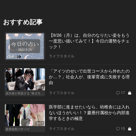
おすすめ記事
【9/26（月）は、自分のなりたい姿をもう
一度思い描いてみて！】今日の運勢をチェ
ック！
ライフスタイル
「アイツのせいで出世コースから外れたの
か…？」社会人が、後輩育成に失敗する理
由
Vol.9
ライフスタイル
17
成功者が実践する “稼ぎ生活”
医学部に進ませたいなら、幼稚舎には入れ
ないほうがいい！？慶應付属校から内部進
学するときの極意
Vol.7
ライフスタイル
15
慶應義塾のすべて