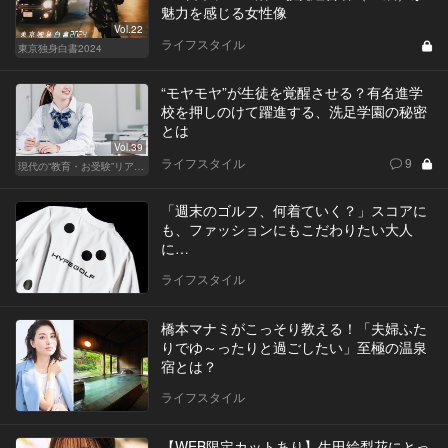
魅力を感じる女性像
Vol.22
ライフスタイル
東京独身白書2024
“モヤモヤ”が生徒を覚醒させる？有名進学
校を押しのけて躍進する、洗足学園の秘密
とは
Vol.39
ライフスタイル
9
現代の“教育・お受験”リアルドキュメント
「週末のゴルフ、何着ていく？」スコアに
も、ファッションにもこだわりたい大人
に…
ライフスタイル
橋本マナミがこっそり教える！「夫婦ふた
りでゆ～ったりと過ごしたい」至極の温泉
宿とは？
ライフスタイル
【WEB限定カットあり】生田絵梨花にとっ