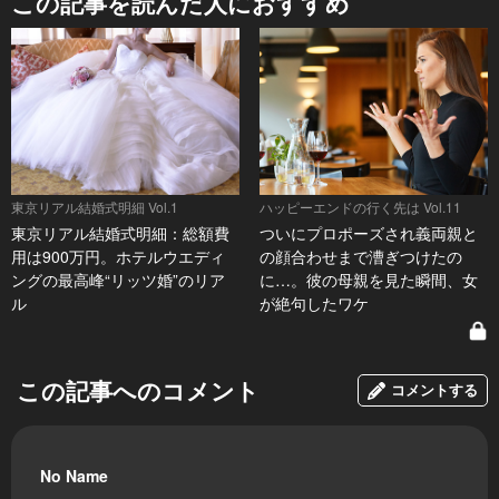
この記事を読んだ人におすすめ
東京リアル結婚式明細 Vol.1
ハッピーエンドの行く先は Vol.11
東京リアル結婚式明細：総額費
ついにプロポーズされ義両親と
用は900万円。ホテルウエディ
の顔合わせまで漕ぎつけたの
ングの最高峰“リッツ婚”のリア
に…。彼の母親を見た瞬間、女
ル
が絶句したワケ
この記事へのコメント
コメントする
No Name