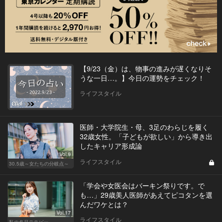
【9/23（金）は、物事の進みが遅くなりそ
うな一日…。】今日の運勢をチェック！
ライフスタイル
医師・大学院生・母、3足のわらじを履く
32歳女性。「子どもが欲しい」から導き出
したキャリア形成論
Vol.9
ライフスタイル
30.5歳～女たちの分岐点～
「学会や女医会はバーキン祭りです。で
も…」29歳美人医師があえてピコタンを選
んだワケとは？
Vol.17
ライフスタイル
私の名品テラピー