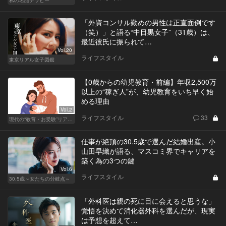
「外資コンサル勤めの男性は正直面倒です
（笑）」と語る“中目黒女子”（31歳）は、
最近彼氏に振られて…
Vol.20
ライフスタイル
東京リアル女子図鑑
【0歳からの幼児教育・前編】年収2,500万
以上の“稼ぎ人”が、幼児教育をいち早く始
める理由
Vol.2
ライフスタイル
33
現代の“教育・お受験”リアルドキュメント
仕事が絶頂の30.5歳で選んだ結婚出産。小
山田早織が語る、マスコミ界でキャリアを
築く為の3つの鍵
Vol.6
ライフスタイル
30.5歳～女たちの分岐点～
「外科医は親の死に目に会えると思うな」
覚悟を決めて消化器外科を選んだが、現実
は予想を超えて…