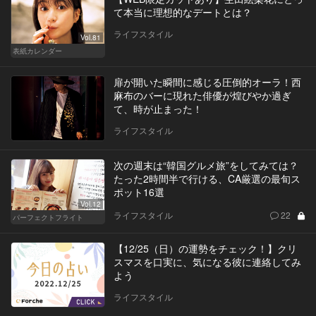
て本当に理想的なデートとは？
ライフスタイル
Vol.81
表紙カレンダー
扉が開いた瞬間に感じる圧倒的オーラ！西
麻布のバーに現れた俳優が煌びやか過ぎ
て、時が止まった！
ライフスタイル
次の週末は“韓国グルメ旅”をしてみては？
たった2時間半で行ける、CA厳選の最旬ス
ポット16選
Vol.12
ライフスタイル
22
パーフェクトフライト
【12/25（日）の運勢をチェック！】クリ
スマスを口実に、気になる彼に連絡してみ
よう
ライフスタイル