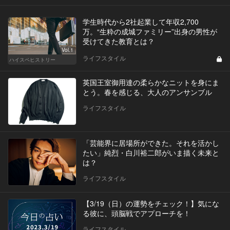
学生時代から2社起業して年収2,700
万。“生粋の成城ファミリー”出身の男性が
受けてきた教育とは？
Vol.1
ライフスタイル
ハイスペヒストリー
英国王室御用達の柔らかなニットを身にま
とう。春を感じる、大人のアンサンブル
ライフスタイル
「芸能界に居場所ができた。それを活かし
たい」純烈・白川裕二郎がいま描く未来と
は？
ライフスタイル
【3/19（日）の運勢をチェック！】気にな
る彼に、頭脳戦でアプローチを！
ライフスタイル