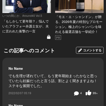
いつの間にか、Around40 Vol.5
「モエ・エ・シャンドン」が贈
「もしかして更年期？」悩んで
る、2026年夏の特別なプロモー
いたアラフォー弁護士女が、夫
ション。極上のシャンパンを味
に言われた衝撃の一言
わえる厳選店舗を一挙紹介！
PR
この記事へのコメント
コメントする
No Name
でも生理が遅れていて、もう更年期始まったかなと思っ
ていたら妊娠だったと言う話、割とよく聞きますよね！
ステキな展開でした。
2022/02/07 05:19
4
99+
No Name