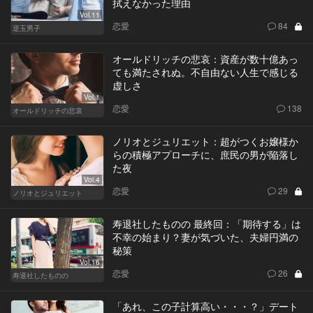
拭えなかった理由
Vol.11
恋愛
84
逆玉男子
オールドリッチの悲哀：資産が数十億あっ
ても満たされぬ。不自由ない人生で感じる
虚しさ
Vol.1
恋愛
138
オールドリッチの悲哀
ノリオとジュリエット：超がつくお嬢様か
らの積極アプローチに、庶民の男が陥落し
た夜
Vol.4
恋愛
29
ノリオとジュリエット
寿退社したものの 最終回：「期待する」は
不幸の始まり？妻が気づいた、夫婦円満の
秘策
Vol.16
恋愛
26
寿退社したものの
「あれ、この子計算高い・・・？」デート