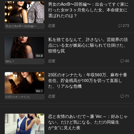
男女のAorB〜回答編〜：出会ってすぐ家に
行った女or３ヶ月焦らした女。本命彼女に
選ばれたのは？
Vol.1
恋愛
273
男女のAorB〜回答編〜
私を捨てるなんて、許さない。芸能界の頂
点にいる女が嫉妬心に駆られて仕掛けた、
狡猾な罠
Vol.8
恋愛
40
Who？
23区のオンナたち：年収560万、麻布十番
在住。貯金残高が100万を切って直面し
た、リアルな危機
Vol.1
恋愛
71
23区のオンナたち
恋と友情のあいだで～廉 Ver.～：好みじゃ
ない、だけど気になる。ただの同級生
が“女”に見えた夜
Vol.1