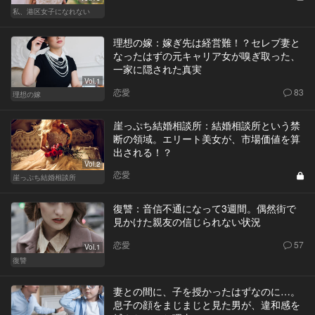
私、港区女子になれない
理想の嫁：嫁ぎ先は経営難！？セレブ妻と
なったはずの元キャリア女が嗅ぎ取った、
一家に隠された真実
Vol.1
恋愛
83
理想の嫁
崖っぷち結婚相談所：結婚相談所という禁
断の領域。エリート美女が、市場価値を算
出される！？
Vol.2
恋愛
崖っぷち結婚相談所
復讐：音信不通になって3週間。偶然街で
見かけた親友の信じられない状況
恋愛
57
Vol.1
復讐
妻との間に、子を授かったはずなのに…。
息子の顔をまじまじと見た男が、違和感を