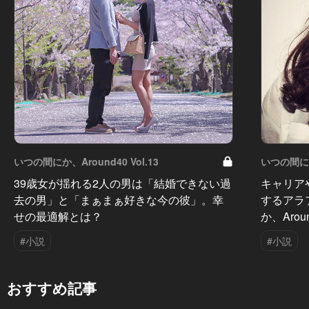
いつの間にか、Around40 Vol.13
いつの間にか、
39歳女が揺れる2人の男は「結婚できない過
キャリア
去の男」と「まぁまぁ好きな今の彼」。幸
するアラ
せの最適解とは？
か、Aro
#小説
#小説
おすすめ記事