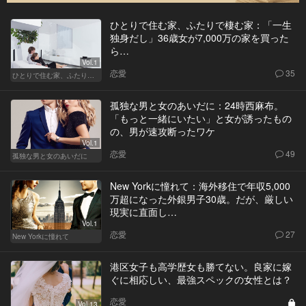
ひとりで住む家、ふたりで棲む家：「一生
独身だし」36歳女が7,000万の家を買った
ら…
Vol.1
恋愛
35
ひとりで住む家、ふたりで棲む家
孤独な男と女のあいだに：24時西麻布。
「もっと一緒にいたい」と女が誘ったもの
の、男が速攻断ったワケ
Vol.1
恋愛
49
孤独な男と女のあいだに
New Yorkに憧れて：海外移住で年収5,000
万超になった外銀男子30歳。だが、厳しい
現実に直面し…
Vol.1
恋愛
27
New Yorkに憧れて
港区女子も高学歴女も勝てない。良家に嫁
ぐに相応しい、最強スペックの女性とは？
恋愛
Vol.13