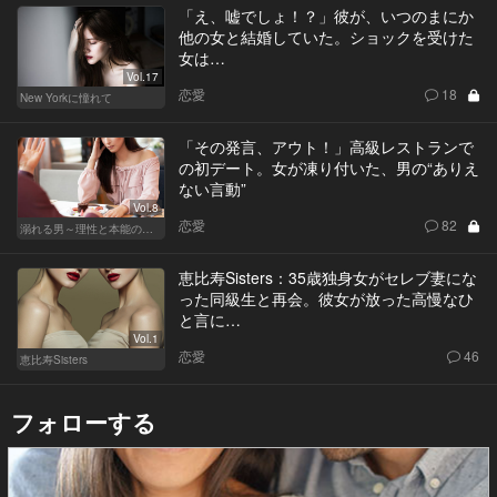
「え、嘘でしょ！？」彼が、いつのまにか
他の女と結婚していた。ショックを受けた
女は…
Vol.17
恋愛
18
New Yorkに憧れて
「その発言、アウト！」高級レストランで
の初デート。女が凍り付いた、男の“ありえ
ない言動”
Vol.8
恋愛
82
溺れる男～理性と本能のあいだで～
恵比寿Sisters：35歳独身女がセレブ妻にな
った同級生と再会。彼女が放った高慢なひ
と言に…
Vol.1
恋愛
46
恵比寿Sisters
フォローする