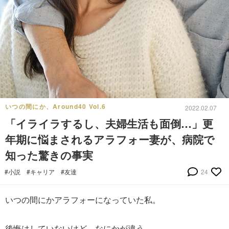
いつの間にか、Around40 Vol.6
2022.02.07
「イライラするし、夫婦生活も面倒…」更
年期に悩まされるアラフォー妻が、病院で
知った驚きの事実
#小説
#キャリア
#友達
24
いつの間にかアラフォーになっていた私。
後悔はしていないけど、なにかが違う。