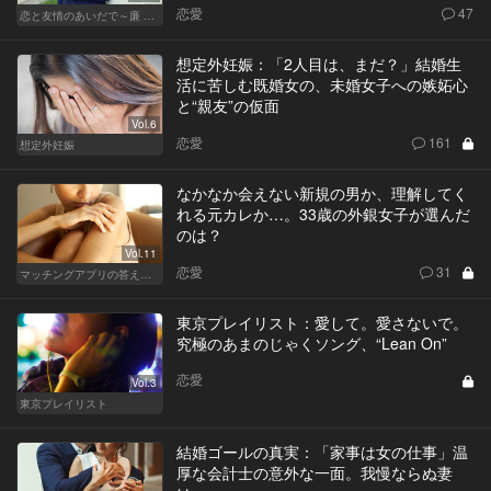
恋愛
47
恋と友情のあいだで～廉 Ver.～
想定外妊娠：「2人目は、まだ？」結婚生
活に苦しむ既婚女の、未婚女子への嫉妬心
と“親友”の仮面
Vol.6
恋愛
161
想定外妊娠
なかなか会えない新規の男か、理解してく
れる元カレか…。33歳の外銀女子が選んだ
のは？
Vol.11
恋愛
31
マッチングアプリの答えあわせ【A】～SEASON2～
東京プレイリスト：愛して。愛さないで。
究極のあまのじゃくソング、“Lean On”
恋愛
Vol.3
東京プレイリスト
結婚ゴールの真実：「家事は女の仕事」温
厚な会計士の意外な一面。我慢ならぬ妻