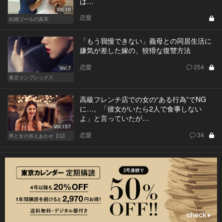
は…
Vol.10
恋愛
結婚ゴールの真実
「もう我慢できない」義母との同居生活に
嫌気が差した嫁の、狡猾な復讐方法
恋愛
254
Vol.7
東京コンプレックス
高級フレンチ店での女の“ある行為”でNG
に…。「彼女がいたら2人で食事しない
よ」と言っていたが…
Vol.157
恋愛
34
男と女の答えあわせ【Q】