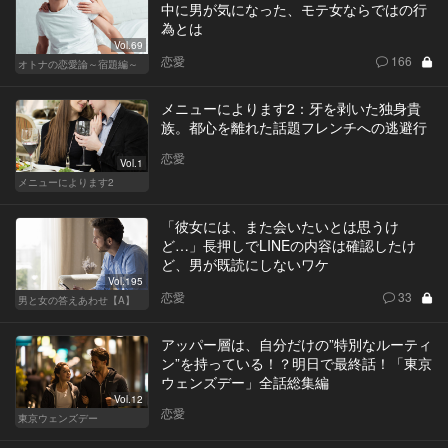
中に男が気になった、モテ女ならではの行
為とは
Vol.69
恋愛
166
オトナの恋愛論～宿題編～
メニューによります2：牙を剥いた独身貴
族。都心を離れた話題フレンチへの逃避行
恋愛
Vol.1
メニューによります2
「彼女には、また会いたいとは思うけ
ど…」長押しでLINEの内容は確認したけ
ど、男が既読にしないワケ
Vol.195
恋愛
33
男と女の答えあわせ【A】
アッパー層は、自分だけの”特別なルーティ
ン”を持っている！？明日で最終話！「東京
ウェンズデー」全話総集編
Vol.12
恋愛
東京ウェンズデー