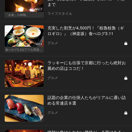
まで
Vol.7
ライフスタイル
「会食」の神髄。
充実した割烹が4,500円！『枝魯枝魯（ギ
ロギロ）』（神楽坂）食べログ3.11
グルメ
Vol.4
食べログ3.2以下でも間違いなく名店！
ラッキーにも出張で京都に行ったら絶対お
薦めの店はココだ！
グルメ
話題の企業の仕掛人たちがリアルに通い詰
める常連店８選
グルメ
絶対に負けられない接待が、今宵はある：