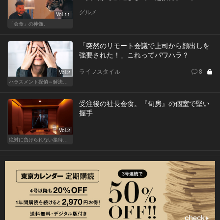
グルメ
Vol.11
「会食」の神髄。
「突然のリモート会議で上司から顔出しを
強要された！」これってパワハラ？
ライフスタイル
8
Vol.2
ハラスメント探偵～解決編～
受注後の社長会食。『旬房』の個室で堅い
握手
Vol.2
絶対に負けられない接待が、今宵はある