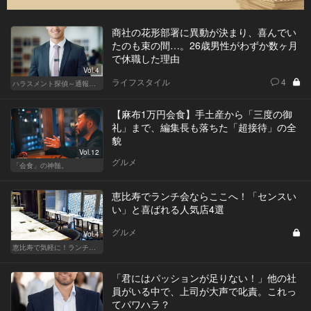
商社の花形部署に異動が決まり、喜んでい
たのも束の間…。26歳男性がわずか数ヶ月
で休職した理由
Vol.4
ライフスタイル
4
ハラスメント探偵～通報編～
【麻布1万円会食】手土産から「三度の御
礼」まで、編集長も落ちた「超接待」の全
貌
Vol.12
グルメ
「会食」の神髄。
恵比寿でランチ会ならここへ！「センスい
い」と喜ばれる人気店4選
グルメ
Vol.4
恵比寿で気軽に！ランチデート
「君にはパッションが足りない！」他の社
員がいる中で、上司が大声で叱責。これっ
てパワハラ？