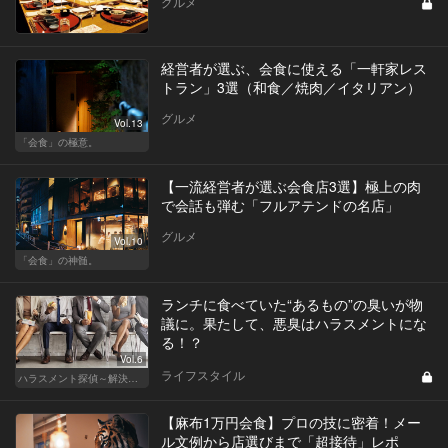
グルメ
経営者が選ぶ、会食に使える「一軒家レス
トラン」3選（和食／焼肉／イタリアン）
グルメ
Vol.13
「会食」の極意。
【一流経営者が選ぶ会食店3選】極上の肉
で会話も弾む「フルアテンドの名店」
グルメ
Vol.10
「会食」の神髄。
ランチに食べていた“あるもの”の臭いが物
議に。果たして、悪臭はハラスメントにな
る！？
Vol.6
ライフスタイル
ハラスメント探偵～解決編～
【麻布1万円会食】プロの技に密着！メー
ル文例から店選びまで「超接待」レポ