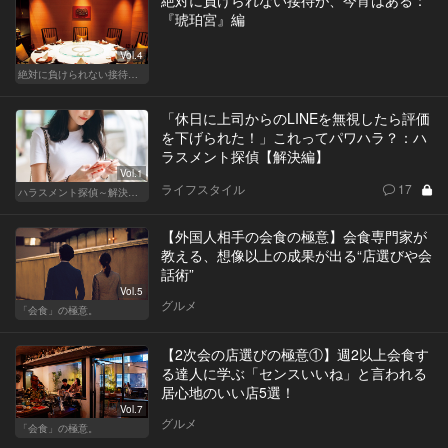
『琥珀宮』編
Vol.4
絶対に負けられない接待が、今宵はある
「休日に上司からのLINEを無視したら評価
を下げられた！」これってパワハラ？：ハ
ラスメント探偵【解決編】
Vol.1
ライフスタイル
17
ハラスメント探偵～解決編～
【外国人相手の会食の極意】会食専門家が
教える、想像以上の成果が出る“店選びや会
話術”
Vol.5
グルメ
「会食」の極意。
【2次会の店選びの極意①】週2以上会食す
る達人に学ぶ「センスいいね」と言われる
居心地のいい店5選！
Vol.7
グルメ
「会食」の極意。