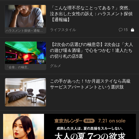
「こんな理不尽なことってある？」突然、
泣き出した女性の訴え：ハラスメント探偵
【通報編】
Vol.1
ライフスタイル
15
ハラスメント探偵～通報編～
【2次会の店選びの極意②】2次会は「大人
の遊び場＆酒場」で心をつかむ！達人たち
の切り札の店5選
Vol.8
グルメ
「会食」の極意。
この手があった！1か月超ステイなら高級
サービスアパートメントという選択肢