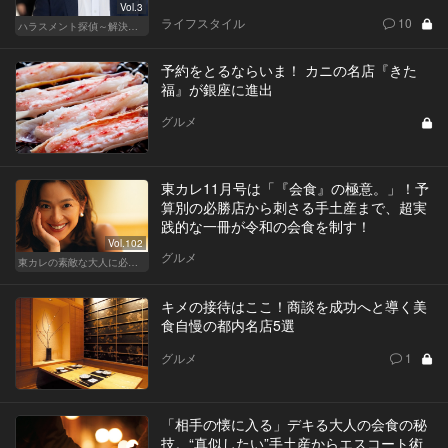
Vol.3
ライフスタイル
10
ハラスメント探偵～解決編～
予約をとるならいま！ カニの名店『きた
福』が銀座に進出
グルメ
東カレ11月号は「『会食』の極意。」！予
算別の必勝店から刺さる手土産まで、超実
践的な一冊が令和の会食を制す！
Vol.102
グルメ
東カレの素敵な大人に必要なこと
キメの接待はここ！商談を成功へと導く美
食自慢の都内名店5選
グルメ
1
「相手の懐に入る」デキる大人の会食の秘
技。“真似したい”手土産からエスコート術