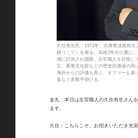
久住有生氏 1972年、兵庫県淡路島
鏝（こて）を握る。高校3年生の夏に
感に圧倒され開眼、左官職人を目指して
立。重要文化財などの歴史的価値の高
海外からの評価も高く、オファーも多
装など多数手掛ける。
金丸：本日は左官職人の久住有生さん
ます。
久住：こちらこそ、お招きいただき光