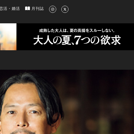
新のグルメ、洗練されたライフスタイル情報
恋活・婚活
月刊誌