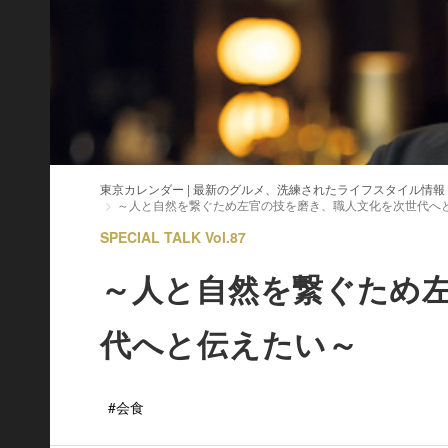
東京カレンダー | 最新のグルメ、洗練されたライフスタイル情報
～人と自然を繋ぐため左官の技を磨き、職人文化を次世代へ
SPECIAL TALK Vol.87
～人と自然を繋ぐため
代へと伝えたい～
#会食