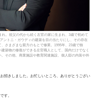
生まれ。祖父の代から続く左官の家に生まれ、3歳で初めて
、アントニ・ガウディの建築を目の当たりにし、その存在
、さまざまな親方のもとで修業。1995年、23歳で独
い建築物の修復ができる左官職人として、国内だけでなく
い。その他、商業施設や教育関連施設、個人邸の内装や外
をお招きしました。お忙しいところ、ありがとうござい
栄です。