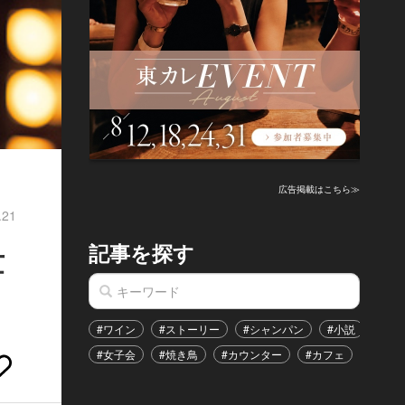
広告掲載はこちら≫
.21
記事を探す
世
#ワイン
#ストーリー
#シャンパン
#小説
#家
#女子会
#焼き鳥
#カウンター
#カフェ
#イベ