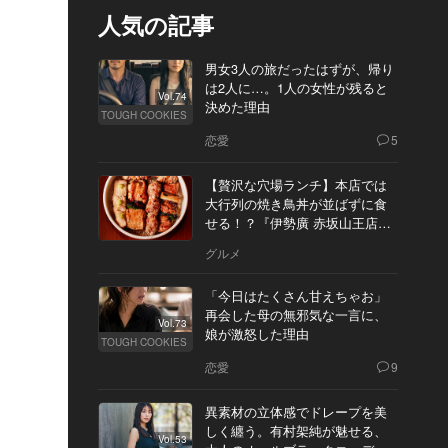
人気の記事
男女3人の旅だったはずが、帰り
は2人に…。1人の女性が残ると
Vol.74
決めた理由
TOUGH COOKIES
恋愛
5
【贅沢な穴場ランチ】本店では
大行列の焼き鳥丼が並ばずに食
せる！？『伊勢廣 赤坂山王店』
へ
グルメ
「今日はたくさん甘えちゃお」
再会した母の無邪気な一言に、
Vol.73
娘が激怒した理由
TOUGH COOKIES
恋愛
9
異素材の立体感でドレープを美
しく纏う。有村架純が魅せる、
Vol.53