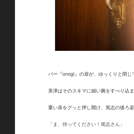
バー『onogi』の扉が、ゆっくりと閉
美津はそのスキマに細い腕をすべり込
重い扉をグッと押し開け、篤志の後ろ
「ま、待ってください！篤志さん」