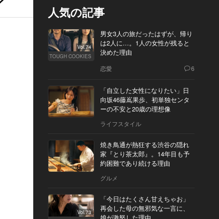
人気の記事
男女3人の旅だったはずが、帰り
は2人に…。1人の女性が残ると
Vol.74
決めた理由
TOUGH COOKIES
恋愛
6
「自立した女性になりたい」日
向坂46藤嶌果歩、初単独センタ
ーの不安と20歳の理想像
ライフスタイル
焼き鳥通が熱狂する渋谷の隠れ
家『とり茶太郎』。14年目も予
約困難であり続ける理由
グルメ
「今日はたくさん甘えちゃお」
再会した母の無邪気な一言に、
Vol.73
娘が激怒した理由