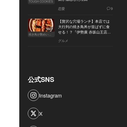
TOUGH COOKIES
恋愛
9
【贅沢な穴場ランチ】本店では
大行列の焼き鳥丼が並ばずに食
Vol.7
せる！？『伊勢廣 赤坂山王店』
焼き鳥が艶めいてきた
へ
グルメ
公式SNS
Instagram
X