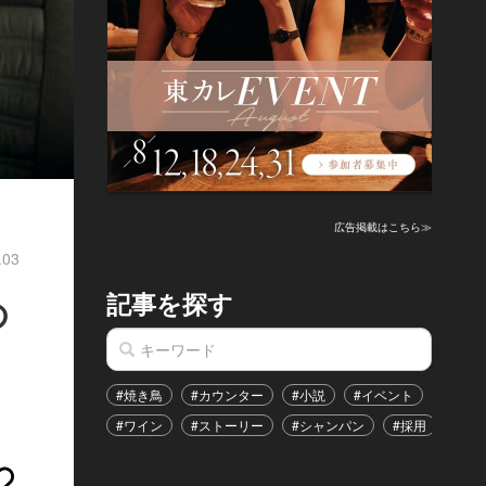
広告掲載はこちら≫
.03
記事を探す
の
#焼き鳥
#カウンター
#小説
#イベント
#港区
#ワイン
#ストーリー
#シャンパン
#採用
#恋