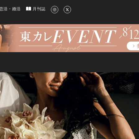
新のグルメ、洗練されたライフスタイル情報
恋活・婚活
月刊誌