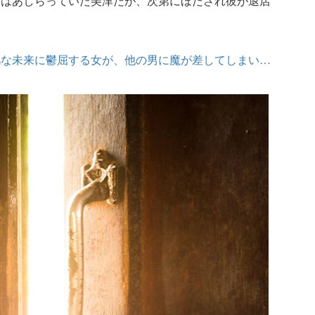
初はあしらっていた美津だが、次第にほだされ彼が退店
凡な未来に鬱屈する女が、他の男に魔が差してしまい…