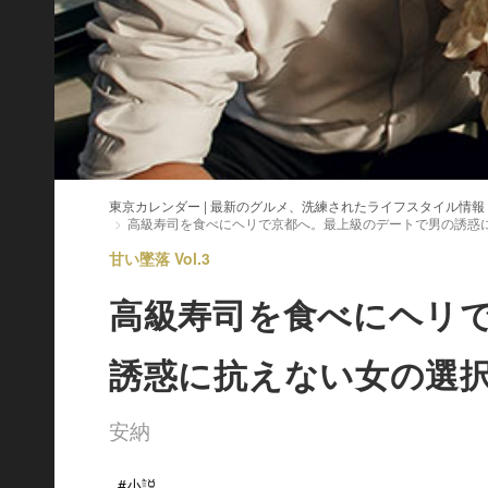
東京カレンダー | 最新のグルメ、洗練されたライフスタイル情報
高級寿司を食べにヘリで京都へ。最上級のデートで男の誘惑
甘い墜落 Vol.3
高級寿司を食べにヘリ
誘惑に抗えない女の選
安納
#小説