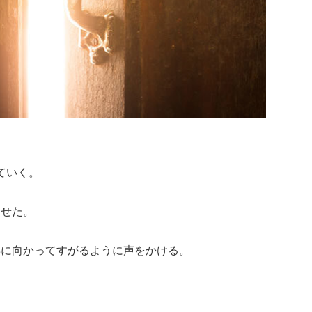
じていく。
ませた。
姿に向かってすがるように声をかける。