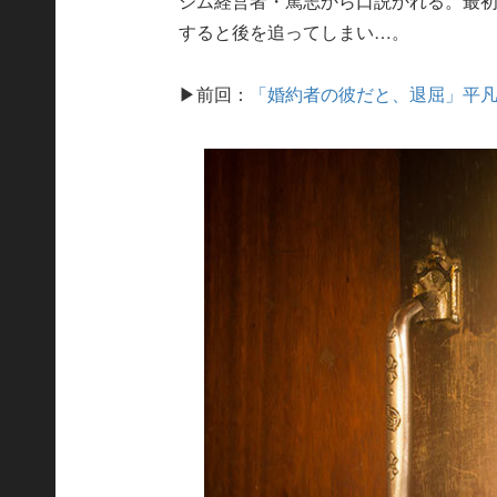
ジム経営者・篤志から口説かれる。最
すると後を追ってしまい…。
▶前回：
「婚約者の彼だと、退屈」平