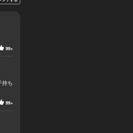
99+
子持ち
99+