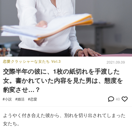
恋愛クラッシャーな女たち Vol.3
2021.09.09
交際半年の彼に、1枚の紙切れを手渡した
女。書かれていた内容を見た男は、態度を
豹変させ…？
#小説
#婚活
#恋愛
40
ようやく付き合えた彼から、別れを切り出されてしまった
女たち。