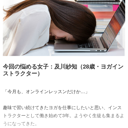
今回の悩める女子：及川紗知（28歳・ヨガイン
ストラクター）
「今月も、オンラインレッスンだけか…」
趣味で習い続けてきたヨガを仕事にしたいと思い、インス
トラクターとして働き始めて3年。ようやく生徒も集まるよ
うになってきた。