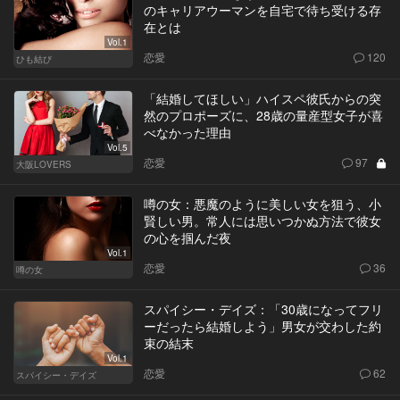
のキャリアウーマンを自宅で待ち受ける存
在とは
Vol.1
恋愛
120
ひも結び
「結婚してほしい」ハイスペ彼氏からの突
然のプロポーズに、28歳の量産型女子が喜
べなかった理由
Vol.5
恋愛
97
大阪LOVERS
噂の女：悪魔のように美しい女を狙う、小
賢しい男。常人には思いつかぬ方法で彼女
の心を掴んだ夜
Vol.1
恋愛
36
噂の女
スパイシー・デイズ：「30歳になってフリ
ーだったら結婚しよう」男女が交わした約
束の結末
Vol.1
恋愛
62
スパイシー・デイズ