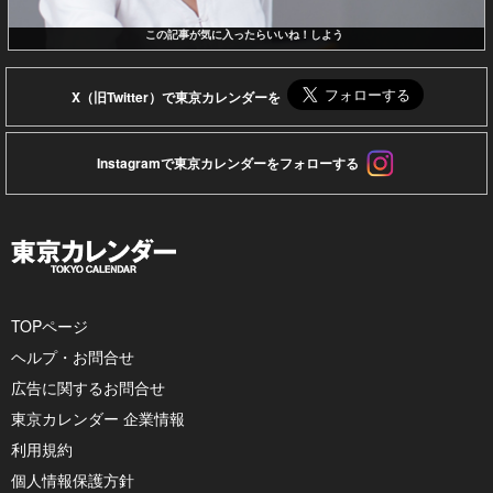
この記事が気に入ったらいいね！しよう
X（旧Twitter）で東京カレンダーを
Instagramで東京カレンダーをフォローする
TOPページ
ヘルプ・お問合せ
広告に関するお問合せ
東京カレンダー 企業情報
利用規約
個人情報保護方針