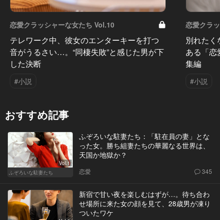
恋愛クラッシャーな女たち Vol.10
恋愛クラッシ
テレワーク中、彼女のエンターキーを打つ
別れたく
音がうるさい…。“同棲失敗”と感じた男が下
ある「恋
した決断
集編
#小説
#小説
おすすめ記事
ふぞろいな駐妻たち：「駐在員の妻」とな
った女。勝ち組妻たちの華麗なる世界は、
天国か地獄か？
Vol.1
恋愛
345
ふぞろいな駐妻たち
新宿で甘い夜を楽しむはずが…。待ち合わ
せ場所に来た女の顔を見て、28歳男が凍り
ついたワケ