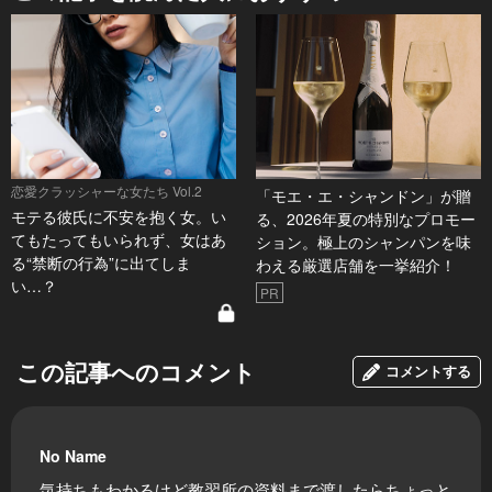
恋愛クラッシャーな女たち Vol.2
「モエ・エ・シャンドン」が贈
モテる彼氏に不安を抱く女。い
る、2026年夏の特別なプロモー
てもたってもいられず、女はあ
ション。極上のシャンパンを味
る“禁断の行為”に出てしま
わえる厳選店舗を一挙紹介！
い…？
PR
この記事へのコメント
コメントする
No Name
気持ちもわかるけど教習所の資料まで渡したらちょっと