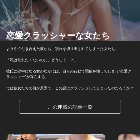
恋愛クラッシャーな女たち
ようやく付き合えた彼から、別れを切り出されてしまった女たち。
「私は別れたくないのに、どうして…？」
彼氏に夢中になる女のなかには、自らの行動で関係を壊してしまう“恋愛ク
ラッシャー”が存在する。
では彼女たちの何が原因で、この恋はクラッシュしてしまったのだろうか？
この連載の記事一覧