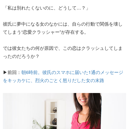
「私は別れたくないのに、どうして…？」
彼氏に夢中になる女のなかには、自らの行動で関係を壊し
てしまう“恋愛クラッシャー”が存在する。
では彼女たちの何が原因で、この恋はクラッシュしてしま
ったのだろうか？
▶前回：
朝6時前。彼氏のスマホに届いた1通のメッセージ
をキッカケに、烈火のごとく怒りだした女の末路