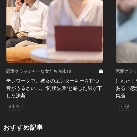
恋愛クラッシャーな女たち Vol.10
恋愛クラッシ
テレワーク中、彼女のエンターキーを打つ
別れたく
音がうるさい…。“同棲失敗”と感じた男が下
ある「恋
した決断
集編
#小説
#小説
おすすめ記事