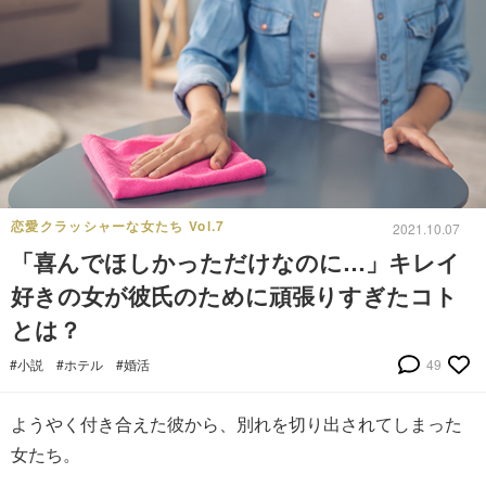
恋愛クラッシャーな女たち Vol.7
2021.10.07
「喜んでほしかっただけなのに…」キレイ
好きの女が彼氏のために頑張りすぎたコト
とは？
#小説
#ホテル
#婚活
49
ようやく付き合えた彼から、別れを切り出されてしまった
女たち。