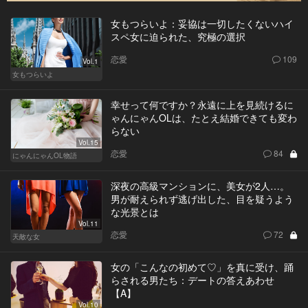
女もつらいよ：妥協は一切したくないハイ
スペ女に迫られた、究極の選択
恋愛
109
Vol.1
女もつらいよ
幸せって何ですか？永遠に上を見続けるに
ゃんにゃんOLは、たとえ結婚できても変わ
らない
Vol.15
恋愛
84
にゃんにゃんOL物語
深夜の高級マンションに、美女が2人…。
男が耐えられず逃げ出した、目を疑うよう
な光景とは
Vol.11
恋愛
72
天敵な女
女の「こんなの初めて♡」を真に受け、踊
らされる男たち：デートの答えあわせ
【A】
Vol.10