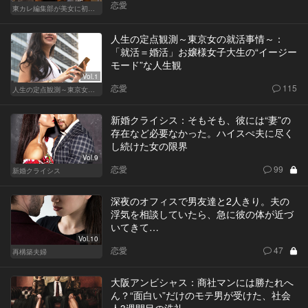
恋愛
東カレ編集部が美女に初体験させてみた
人生の定点観測～東京女の就活事情～：
「就活＝婚活」お嬢様女子大生の“イージー
モード”な人生観
Vol.1
恋愛
115
人生の定点観測～東京女の就活事情～
新婚クライシス：そもそも、彼には“妻”の
存在など必要なかった。ハイスぺ夫に尽く
し続けた女の限界
Vol.9
恋愛
99
新婚クライシス
深夜のオフィスで男友達と2人きり。夫の
浮気を相談していたら、急に彼の体が近づ
いてきて…
Vol.10
恋愛
47
再構築夫婦
大阪アンビシャス：商社マンには勝たれへ
ん？“面白い”だけのモテ男が受けた、社会