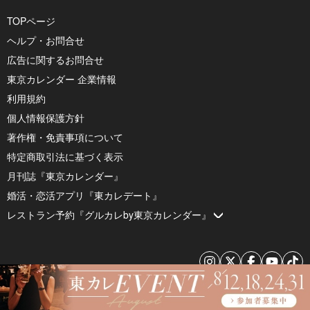
TOPページ
ヘルプ・お問合せ
広告に関するお問合せ
東京カレンダー 企業情報
利用規約
個人情報保護方針
著作権・免責事項について
特定商取引法に基づく表示
月刊誌『東京カレンダー』
婚活・恋活アプリ『東カレデート』
レストラン予約『グルカレby東京カレンダー』
© 2026 by Tokyo Calendar, Inc.