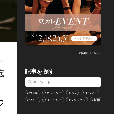
広告掲載はこちら≫
.12
記事を探す
底
#焼き鳥
#カウンター
#小説
#イベント
#港区
#ワイン
#ストーリー
#シャンパン
#採用
#恋