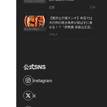
TOUGH COOKIES
恋愛
9
【贅沢な穴場ランチ】本店では
大行列の焼き鳥丼が並ばずに食
Vol.7
せる！？『伊勢廣 赤坂山王店』
焼き鳥が艶めいてきた
へ
グルメ
公式SNS
Instagram
X