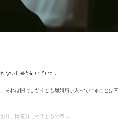
頃。
慣れない封書が届いていた。
れ、それは開封しなくとも離婚届が入っていることは容
、財産分与や子どもの養......