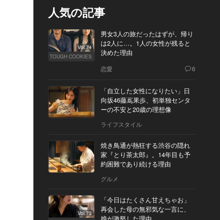
人気の記事
男女3人の旅だったはずが、帰り
は2人に…。1人の女性が残ると
Vol.74
決めた理由
TOUGH COOKIES
恋愛
6
「自立した女性になりたい」日
向坂46藤嶌果歩、初単独センタ
ーの不安と20歳の理想像
ライフスタイル
焼き鳥通が熱狂する渋谷の隠れ
家『とり茶太郎』。14年目も予
約困難であり続ける理由
グルメ
「今日はたくさん甘えちゃお」
再会した母の無邪気な一言に、
Vol.73
娘が激怒した理由