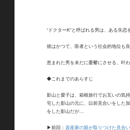
“ドクターK”と呼ばれる男は、ある失
彼はかつて、医者という社会的地位も
恵まれた男を未だに憂鬱にさせる、叶
◆これまでのあらすじ
影山と愛子は、箱根旅行でお互いの気
宅した影山の元に、以前見合いをした
をした影山だが…
▶︎前回：
資産家の親が取りつけた見合