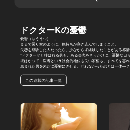
ドクターKの憂鬱
憂鬱（ゆううつ）―。
まるで曇り空のように、気持ちが塞ぎ込んでしまうこと。
失恋を経験した人だったら、少なからず経験したことがある感情
”ドクターK”と呼ばれる男も、ある失恋をきっかけに、憂鬱な日
彼はかつて、医者という社会的地位も良い家柄も、すべてを忘れ
恵まれた男を未だに憂鬱にさせる、叶わなかった恋とは一体―？
この連載の記事一覧