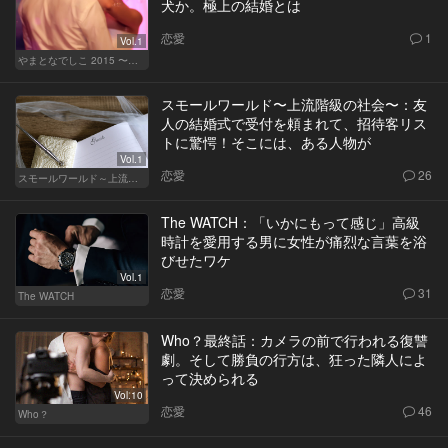
犬か。極上の結婚とは
恋愛
1
Vol.1
やまとなでしこ 2015 〜極上の結婚〜
スモールワールド〜上流階級の社会〜：友
人の結婚式で受付を頼まれて、招待客リス
トに驚愕！そこには、ある人物が
Vol.1
恋愛
26
スモールワールド～上流階級の社会～
The WATCH：「いかにもって感じ」高級
時計を愛用する男に女性が痛烈な言葉を浴
びせたワケ
Vol.1
恋愛
31
The WATCH
Who？最終話：カメラの前で行われる復讐
劇。そして勝負の行方は、狂った隣人によ
って決められる
Vol.10
恋愛
46
Who？