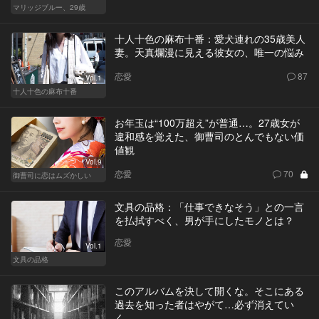
マリッジブルー、29歳
十人十色の麻布十番：愛犬連れの35歳美人
妻。天真爛漫に見える彼女の、唯一の悩み
恋愛
87
Vol.1
十人十色の麻布十番
お年玉は“100万超え”が普通…。27歳女が
違和感を覚えた、御曹司のとんでもない価
値観
Vol.9
恋愛
70
御曹司に恋はムズかしい
文具の品格：「仕事できなそう」との一言
を払拭すべく、男が手にしたモノとは？
恋愛
Vol.1
文具の品格
このアルバムを決して開くな。そこにある
過去を知った者はやがて…必ず消えてい
く。