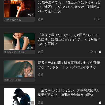
30歳を過ぎても：「生活水準は下げられな
い」港区にしがみつく32歳女が、副業先の
バーで流した涙
Vol.1
恋愛
40
30歳を過ぎても
「今夜は帰りたくない」と2回目のデート
の帰り、28歳女に言われた男。どう対応す
るのが正解？
Vol.10
恋愛
18
運命なんて、今さら
読者モデルの闇：所属事務所の社長が仕掛
ける、“うさぎ・トラップ”に泣かされる
恋愛
Vol.1
読者モデルの闇
「金で幸せにはなれない」大病院の跡取り
息子が選んだ、埼玉出身地味女の正体
恋愛
Vol.4