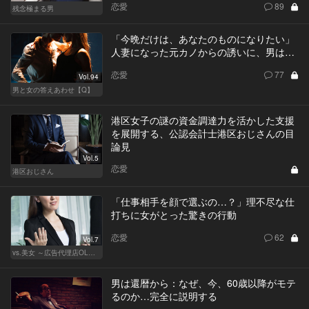
恋愛
89
残念極まる男
「今晩だけは、あなたのものになりたい」
人妻になった元カノからの誘いに、男は…
恋愛
77
Vol.94
男と女の答えあわせ【Q】
港区女子の謎の資金調達力を活かした支援
を展開する、公認会計士港区おじさんの目
論見
Vol.5
恋愛
港区おじさん
「仕事相手を顔で選ぶの…？」理不尽な仕
打ちに女がとった驚きの行動
恋愛
62
Vol.7
vs.美女 ～広告代理店OLの挑戦～
男は還暦から：なぜ、今、60歳以降がモテ
るのか…完全に説明する