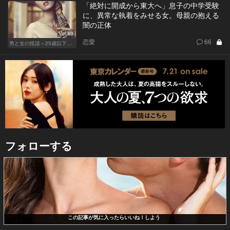
「絶対に開成から東大へ」息子の中学受験
に、異常な執着をみせる女。母親の抱える
闇の正体
Vol.40
恋愛
66
男と女の怪談～25歳以下閲覧禁止～
フォローする
この記事が気に入ったらいいね！しよう