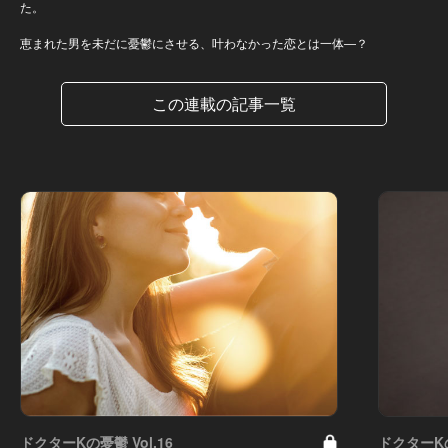
た。
恵まれた男を未だに憂鬱にさせる、叶わなかった恋とは一体―？
この連載の記事一覧
ドクターKの憂鬱 Vol.16
ドクターKの