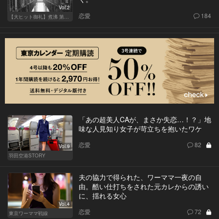
Vol.2
恋愛
184
【大ヒット御礼】煮沸 第二章
「あの超美人CAが、まさか失恋…！？」地
味な人見知り女子が苛立ちを抱いたワケ
恋愛
82
Vol.9
羽田空港STORY
夫の協力で得られた、ワーママ一夜の自
由。酷い仕打ちをされた元カレからの誘い
に、揺れる女心
Vol.4
恋愛
72
東京ワーママ戦線