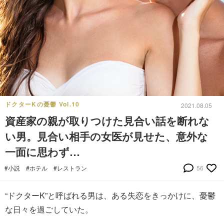
ドクターKの憂鬱 Vol.10
2021.08.05
資産家の親が取りつけた見合い話を断れな
い男。見合い相手の女医が見せた、意外な
一面に思わず…
#小説
#ホテル
#レストラン
56
“ドクターK”と呼ばれる男は、ある失恋をきっかけに、憂鬱
な日々を過ごしていた。