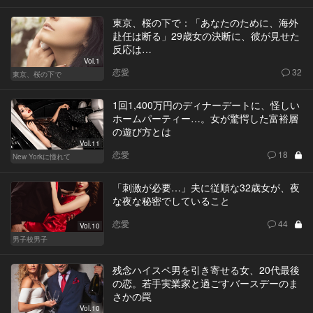
東京、桜の下で：「あなたのために、海外
赴任は断る」29歳女の決断に、彼が見せた
反応は…
Vol.1
恋愛
32
東京、桜の下で
1回1,400万円のディナーデートに、怪しい
ホームパーティー…。女が驚愕した富裕層
の遊び方とは
Vol.11
恋愛
18
New Yorkに憧れて
「刺激が必要…」夫に従順な32歳女が、夜
な夜な秘密でしていること
恋愛
44
Vol.10
男子校男子
残念ハイスペ男を引き寄せる女、20代最後
の恋。若手実業家と過ごすバースデーのま
さかの罠
Vol.10