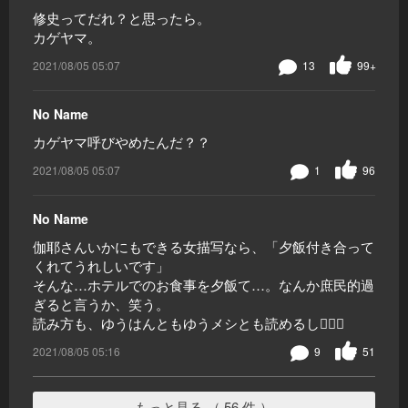
修史ってだれ？と思ったら。
カゲヤマ。
2021/08/05 05:07
13
99+
No Name
カゲヤマ呼びやめたんだ？？
2021/08/05 05:07
1
96
No Name
伽耶さんいかにもできる女描写なら、「夕飯付き合って
くれてうれしいです」
そんな…ホテルでのお食事を夕飯て…。なんか庶民的過
ぎると言うか、笑う。
読み方も、ゆうはんともゆうメシとも読めるし🤦🏼‍♀️
2021/08/05 05:16
9
51
もっと見る （ 56 件 ）