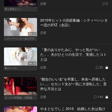
恋愛
2
Vol.1
男は還暦から！
2015年ヒット小説総集編：シティーハンタ
ー恋のXYZ（全話）
恋愛
Vol.11
シティーハンター恋のXYZ
「妻のありがたみに、やっと気がつい
た」。夫がひとりの生活で、実感したコト
とは
Vol.14
恋愛
23
妻のベール
“都合のいい女”を卒業し、本命へ昇格した
い…。セカンド女が一気に大逆転した、意
外な方法とは
Vol.36
恋愛
149
オトナの恋愛論～宿題編～
やまとなでしこ 2015 結婚した女は負け