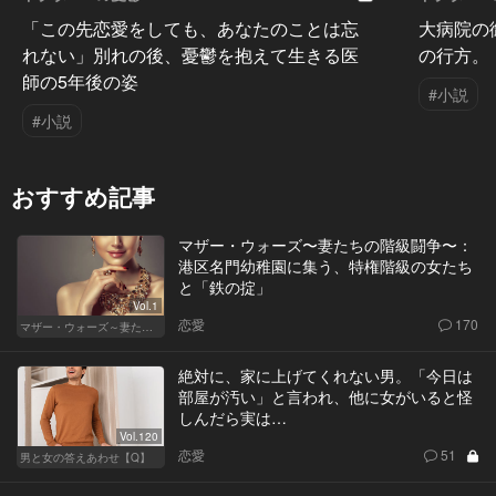
「この先恋愛をしても、あなたのことは忘
大病院の
れない」別れの後、憂鬱を抱えて生きる医
の行方。
師の5年後の姿
#小説
#小説
おすすめ記事
マザー・ウォーズ〜妻たちの階級闘争〜：
港区名門幼稚園に集う、特権階級の女たち
と「鉄の掟」
Vol.1
恋愛
170
マザー・ウォーズ～妻たちの階級闘争～
絶対に、家に上げてくれない男。「今日は
部屋が汚い」と言われ、他に女がいると怪
しんだら実は…
Vol.120
恋愛
51
男と女の答えあわせ【Q】