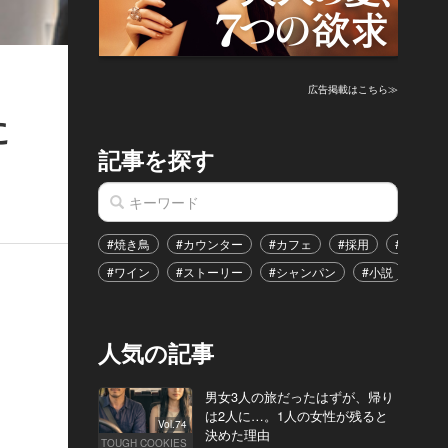
広告掲載はこちら≫
に
記事を探す
#焼き鳥
#カウンター
#カフェ
#採用
#恋愛
#ワイン
#ストーリー
#シャンパン
#小説
#イ
人気の記事
男女3人の旅だったはずが、帰り
は2人に…。1人の女性が残ると
Vol.74
決めた理由
TOUGH COOKIES