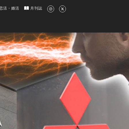
新のグルメ、洗練されたライフスタイル情報
恋活・婚活
月刊誌