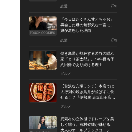
恋愛
6
「今日はたくさん甘えちゃお」
再会した母の無邪気な一言に、
Vol.73
娘が激怒した理由
TOUGH COOKIES
恋愛
9
焼き鳥通が熱狂する渋谷の隠れ
家『とり茶太郎』。14年目も予
約困難であり続ける理由
グルメ
【贅沢な穴場ランチ】本店では
大行列の焼き鳥丼が並ばずに食
せる！？『伊勢廣 赤坂山王店』
へ
グルメ
異素材の立体感でドレープを美
しく纏う。有村架純が魅せる、
Vol.53
大人のオールブラックコーデ