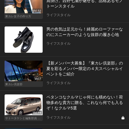
肩掛け。西野七瀬が魅せる、品格あるモノ
トーンスタイル
Vol.52
ライフスタイル
東カレ女子の作り方
男の色気は足元から！綺麗めローファーな
のにスニーカーのような抜群の履き心地
ライフスタイル
【新メンバー大募集】『東カレ倶楽部』の
夏を彩るメンバー限定の４大スペシャルイ
ベントをご紹介
Vol.7
ライフスタイル
東カレ倶楽部
ペタンコなクルマじゃ何にも積めない！荷
物多めな貴方に贈る、これなら何でも入る
ぞ！なクルマ5選
Vol.14
ライフスタイル
サトータケシと編集部員 船山の"CAR GENTSへの道"