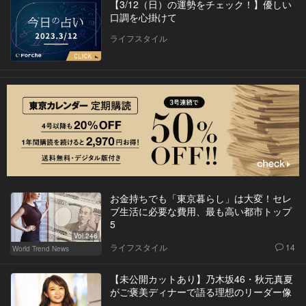
【3/12（日）の運勢をチェック！】優しい
口調を心掛けて
ライフスタイル
お金持ちでも「東京暮らし」は大変！セレ
ブ生活に必要な費用、最も高い都市トップ
5
Vol.246
ライフスタイル
14
World Trend News
【未公開カットあり】乃木坂46・秋元真夏
がご褒美ディナーで語る理想のリーダー像