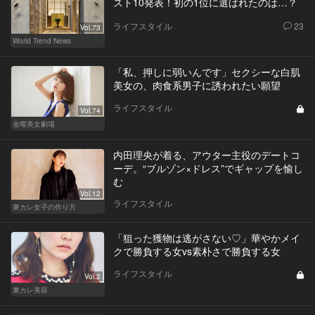
スト10発表！初の1位に選ばれたのは…？
ライフスタイル
23
Vol.73
World Trend News
「私、押しに弱いんです」セクシーな白肌
美女の、肉食系男子に誘われたい願望
ライフスタイル
Vol.74
金曜美女劇場
内田理央が着る、アウター主役のデートコ
ーデ。“ブルゾン×ドレス”でギャップを愉し
む
Vol.12
ライフスタイル
東カレ女子の作り方
「狙った獲物は逃がさない♡」華やかメイ
クで勝負する女vs素朴さで勝負する女
ライフスタイル
Vol.2
東カレ美容