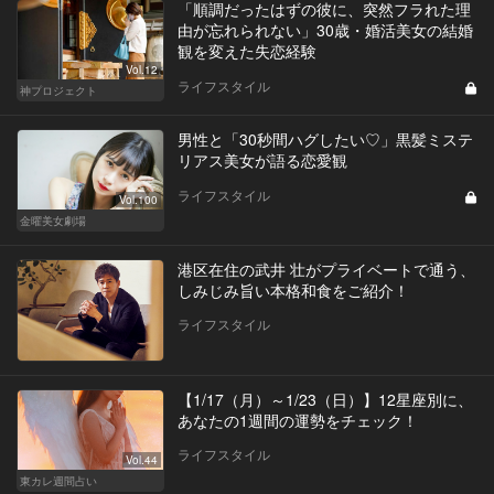
「順調だったはずの彼に、突然フラれた理
由が忘れられない」30歳・婚活美女の結婚
観を変えた失恋経験
Vol.12
ライフスタイル
神プロジェクト
男性と「30秒間ハグしたい♡」黒髪ミステ
リアス美女が語る恋愛観
ライフスタイル
Vol.100
金曜美女劇場
港区在住の武井 壮がプライベートで通う、
しみじみ旨い本格和食をご紹介！
ライフスタイル
【1/17（月）～1/23（日）】12星座別に、
あなたの1週間の運勢をチェック！
ライフスタイル
Vol.44
東カレ週間占い