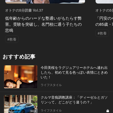
オトナの5分読書 Vol.37
オトナの5分
低年齢からのハードな塾通いがもたらす弊
「円安の
害。受験を突破し、名門校に通う子たちの
の85歳
悲鳴
#教養
#教養
おすすめ記事
今田美桜をラグジュアリーホテルへ連れ出
したら、初めて見る色っぽい表情にときめ
いた！
ライフスタイル
クルマ音痴調教講座：「ディーゼルとガソ
リンって、どこがどう違うの？」
ライフスタイル
Vol.6