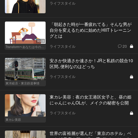
ライフスタイル
「朝起きた時が一番疲れてる」そんな男が
自分を変えるために始めたHIITトレーニン
グとは
Vol.3
ライフスタイル
20
Transform〜あなたは今の自分に満足してますか？〜
安さか快適さか速さか！JRと私鉄の競合10
区間､便利なのはどっち
ライフスタイル
Vol.8
東洋経済・東京鉄道事情
東カレ美容：夜の女王港区女子と、昼の姫
にゃんにゃんOLが、メイクの秘密を公開
ライフスタイル
Vol.1
東カレ美容
世界の富裕層が選んだ「東京のホテル」ベ