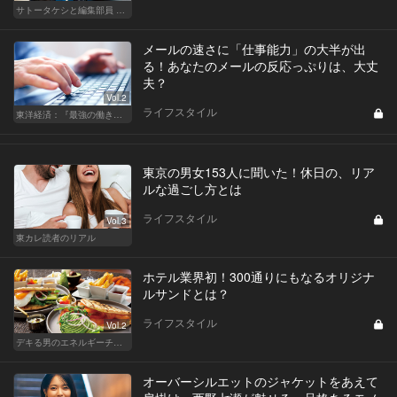
サトータケシと編集部員 船山の"CAR GENTSへの道"
メールの速さに「仕事能力」の大半が出
る！あなたのメールの反応っぷりは、大丈
夫？
Vol.2
ライフスタイル
東洋経済：『最強の働き方』『一流の育て方』
東京の男女153人に聞いた！休日の、リア
ルな過ごし方とは
ライフスタイル
Vol.3
東カレ読者のリアル
ホテル業界初！300通りにもなるオリジナ
ルサンドとは？
ライフスタイル
Vol.2
デキる男のエネルギーチャージ POWER HOTELS ホテルがサンドイッチブームを牽引する！
オーバーシルエットのジャケットをあえて