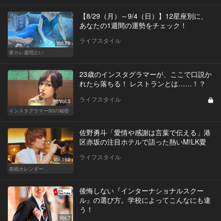
【8/29（月）～9/4（日）】12星座別に、
あなたの1週間の運勢をチェック！
ライフスタイル
Vol.76
東カレ週間占い
23歳のインスタグラマーが、ここで口説か
れたら落ちる！ レストランとは……！？
ライフスタイル
Vol.3
インスタグラマー50の秘密
佐野勇斗「愛情や感謝は言葉で伝える」港
区赤坂の注目ホテルで語った熱いM!LK愛
ライフスタイル
Vol.162
表紙カレンダー
後悔しない『インターナショナルスクー
ル』の選び方。学校によってこんなにも違
う！
Vol.7