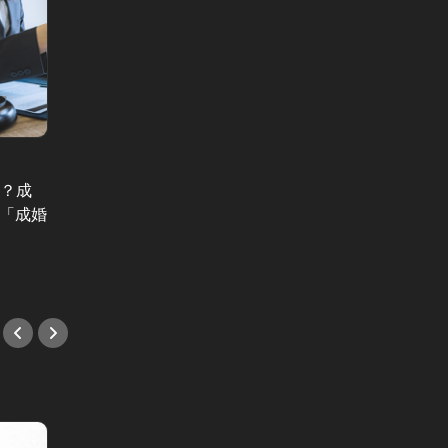
World Trend News Vol.261
World T
…？成
「離婚するのは間違ったこと」かつ
伊藤忠
た「成婚
ては6割…日本人の価値観、この30
決”を
年でどう変わった？
#イベ
#イベント