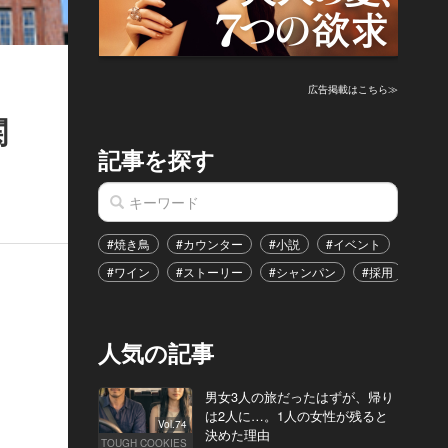
広告掲載はこちら≫
関
記事を探す
#焼き鳥
#カウンター
#小説
#イベント
#港区
#ワイン
#ストーリー
#シャンパン
#採用
#恋
人気の記事
男女3人の旅だったはずが、帰り
は2人に…。1人の女性が残ると
Vol.74
決めた理由
TOUGH COOKIES