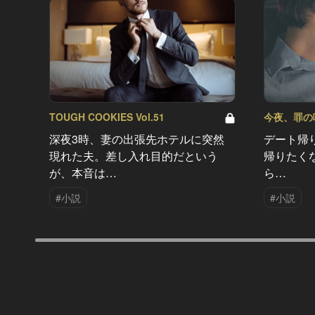
TOUGH COOKIES Vol.51
今夜、罪の味を
深夜3時、妻の出張先ホテルに突然
デート帰
現れた夫。差し入れ目的だという
帰りたく
が、本音は…
ら…
#小説
#小説