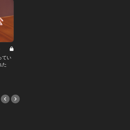
8
男と女の答えあわせ【A】 Vol.308
ってい
結婚願望ゼロだった27歳男性が、交
れた
際2年で突然プロポーズ。彼の心が
変わった“理由”とは
#小説