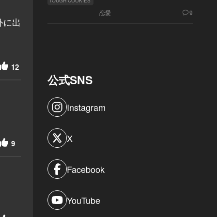
TOUGH COOKIES
恋愛
9
外に出
12
公式SNS
Instagram
X
9
Facebook
YouTube