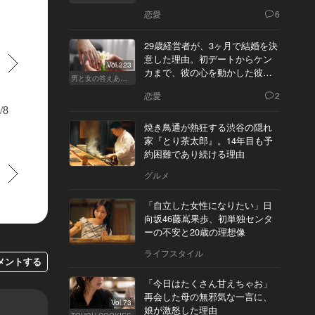
恋愛
6
29歳経営者が、3ヶ月で結婚を決
意した理由。初デートからケン
すすむ
Vol.323
カまで、彼の心を動かした彼女
男と女の答えあわせ【Q】
の態度とは
恋愛
2
/8
焼き鳥通が熱狂する渋谷の隠れ
家『とり茶太郎』。14年目も予
約困難であり続ける理由
すすむ
グルメ
「自立した女性になりたい」日
向坂46藤嶌果歩、初単独センタ
ーの不安と20歳の理想像
ライフスタイル
メントする
「今日はたくさん甘えちゃお」
再会した母の無邪気な一言に、
Vol.73
娘が激怒した理由