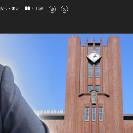
新のグルメ、洗練されたライフスタイル情報
恋活・婚活
月刊誌