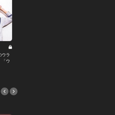
私の名品テラピー Vol.22
「営業は嫌味のない腕時計を」大手
東洋経済・
証券会社の上司が放った一言に、社
のウラ
夏場は
会人1年目の彼女は初ボーナスで…
、「ウ
766
#時計
換えだ