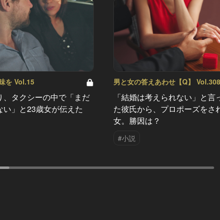
 Vol.15
男と女の答えあわせ【Q】 Vol.30
り、タクシーの中で「まだ
「結婚は考えられない」と言
ない」と23歳女が伝えた
た彼氏から、プロポーズをさ
女。勝因は？
#小説