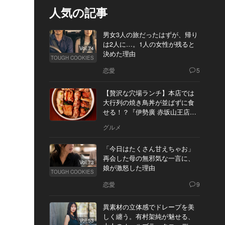
人気の記事
男女3人の旅だったはずが、帰り
は2人に…。1人の女性が残ると
Vol.74
決めた理由
TOUGH COOKIES
恋愛
5
【贅沢な穴場ランチ】本店では
大行列の焼き鳥丼が並ばずに食
せる！？『伊勢廣 赤坂山王店』
へ
グルメ
「今日はたくさん甘えちゃお」
再会した母の無邪気な一言に、
Vol.73
娘が激怒した理由
TOUGH COOKIES
恋愛
9
異素材の立体感でドレープを美
しく纏う。有村架純が魅せる、
Vol.53