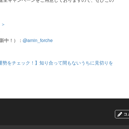
＞＞
r
更新中！）：
@amin_forche
）の運勢をチェック！】知り合って間もないうちに見切りを
コ