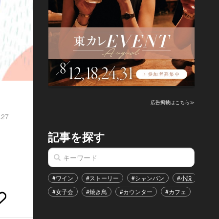
広告掲載はこちら≫
.27
記事を探す
#ワイン
#ストーリー
#シャンパン
#小説
#家
#女子会
#焼き鳥
#カウンター
#カフェ
#イベ