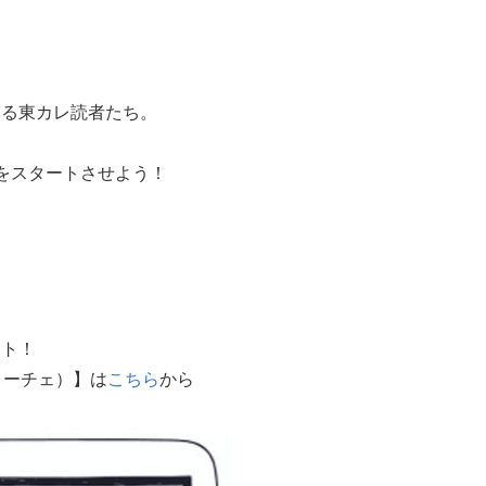
いる東カレ読者たち。
をスタートさせよう！
。
ート！
ォーチェ）】は
こちら
から