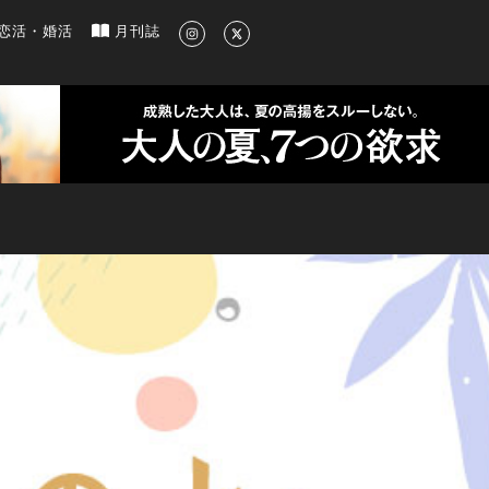
新のグルメ、洗練されたライフスタイル情報
恋活・婚活
月刊誌