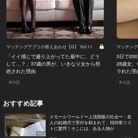
マッチングアプリの答えあわせ【Q】 Vol.11
マッチング
「イイ感じで盛り上がってた最中に、どう
3日で2
して…？」37歳の男が、いきなり女から拒
28歳女
絶された理由
ラれた理
#小説
#小説
おすすめ記事
スモールワールド〜上流階級の社会〜：友
人の結婚式で受付を頼まれて、招待客リス
トに驚愕！そこには、ある人物が
Vol.1