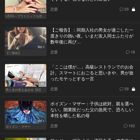
恋愛
29
Vol.5
LESS～プラトニックな恋人～
【ご報告】：同期入社の男女が過ごした一
度きりの熱い夜。いまだ友人同士ふたりが
数年後に再び…
Vol.1
恋愛
18
【ご報告】
「ここは僕が…」高級レストランでのお会
計。スマートにおごると思いきや、男が放
ったモヤっとする一言
Vol.163
恋愛
39
男と女の答えあわせ【A】
ポイズン・マザー：子供は絶対、親を選べ
ない。開業医だった父の急死で、恐ろしい
本性を晒した私の母
Vol.1
恋愛
162
ポイズン・マザー