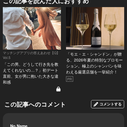
この記事を読んだ人におすすめ
マッチングアプリの答えあわせ【Q】
「モエ・エ・シャンドン」が贈
Vol.5
る、2026年夏の特別なプロモー
「この男、どうして行き先を教
ション。極上のシャンパンを味
えてくれないの…？」初デート
わえる厳選店舗を一挙紹介！
直前、女が男に抱いた大きな違
PR
和感
この記事へのコメント
コメントする
No Name