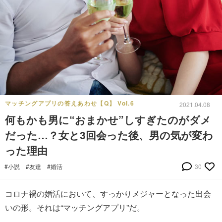
マッチングアプリの答えあわせ【Q】 Vol.6
2021.04.08
何もかも男に“おまかせ”しすぎたのがダメ
だった…？女と3回会った後、男の気が変わ
った理由
#小説
#友達
#婚活
30
コロナ禍の婚活において、すっかりメジャーとなった出会
いの形。それは“マッチングアプリ”だ。