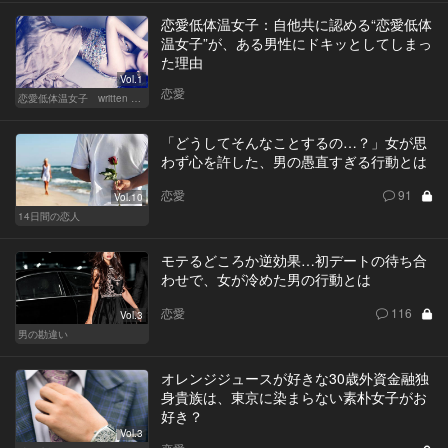
恋愛低体温女子：自他共に認める“恋愛低体
温女子”が、ある男性にドキッとしてしまっ
た理由
Vol.1
恋愛
恋愛低体温女子 written by 内埜さくら
「どうしてそんなことするの…？」女が思
わず心を許した、男の愚直すぎる行動とは
恋愛
91
Vol.10
14日間の恋人
モテるどころか逆効果…初デートの待ち合
わせで、女が冷めた男の行動とは
恋愛
116
Vol.3
男の勘違い
オレンジジュースが好きな30歳外資金融独
身貴族は、東京に染まらない素朴女子がお
好き？
Vol.3