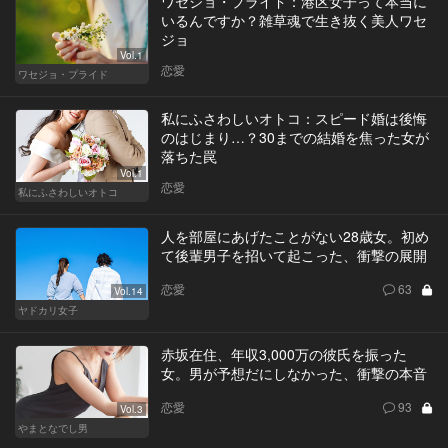
ワセジョ・プライド：港区女子って本当に
いるんですか？雑草魂で生き抜く美人ワセ
ジョ
Vol.1
恋愛
ワセジョ・プライド
私にふさわしいオトコ：スピード婚は後悔
のはじまり…？30までの結婚を焦った女が
落ちた罠
Vol.1
恋愛
私にふさわしいオトコ
人を部屋にあげたことがない28歳女。初め
て後輩男子を招いて起こった、衝撃の展開
恋愛
63
Vol.14
ヤドカリ女子
赤坂在住、年収3,000万の彼氏を振った
女。男が予想だにしなかった、衝撃の本音
恋愛
93
Vol.3
やまとなでし男