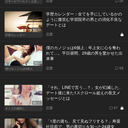
恋愛
26
スモールワールド～上流階級の社会～
学歴カレンダー：全てを手にしているかの
ように微笑む学習院卒の男との消化不良な
デートとは
Vol.13
恋愛
学歴カレンダー
僕のカノジョは6個上：年上女に心を奪わ
れて…。平日昼間、29歳の男を驚かせた出
来事
Vol.1
恋愛
59
僕のカノジョは6個上
「それ、LINEで言う…？」女が幻滅した、
デート後に来た1スクロール超えの長文メ
ッセージとは
Vol.11
恋愛
47
オトコの棚卸し
「1度の過ち、見て見ぬフリする？」寿退
社目前で、男の裏切りを知った24歳女