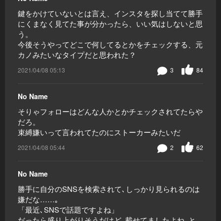
鍵をかけていないとは言え、インスタを探し当てて勝手
にくまなく見てた事が分かったら、いい気はしないと思
う。
今後そうやってどこで何してるとかをチェックする、元
カノみたいなタイプだと思われた？
2021/04/08 05:13
3
84
No Name
そりゃフォローはどんな人かとかチェックされてたらや
だろ。
束縛嫌いって言われてたのにストーカーみたいだ
2021/04/08 05:44
2
62
No Name
勝手に自分のSNSを検索されて､しっかり見られるのは
嫌だな……｡
「最近､SNSで話題ですよね」
だったら盛り上がりそうだけど､載せてましたよね､と