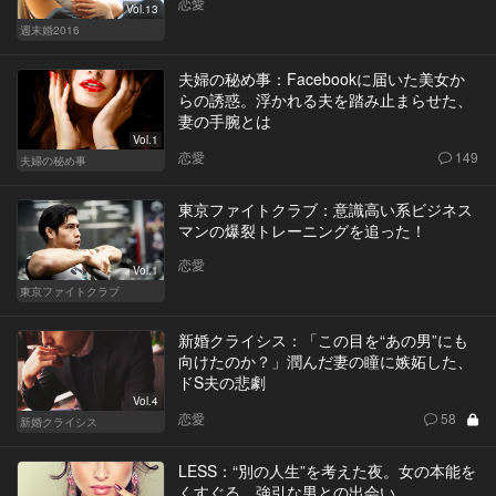
恋愛
Vol.13
週末婚2016
夫婦の秘め事：Facebookに届いた美女か
らの誘惑。浮かれる夫を踏み止まらせた、
妻の手腕とは
Vol.1
恋愛
149
夫婦の秘め事
東京ファイトクラブ：意識高い系ビジネス
マンの爆裂トレーニングを追った！
恋愛
Vol.1
東京ファイトクラブ
新婚クライシス：「この目を“あの男”にも
向けたのか？」潤んだ妻の瞳に嫉妬した、
ドS夫の悲劇
Vol.4
恋愛
58
新婚クライシス
LESS：“別の人生”を考えた夜。女の本能を
くすぐる、強引な男との出会い