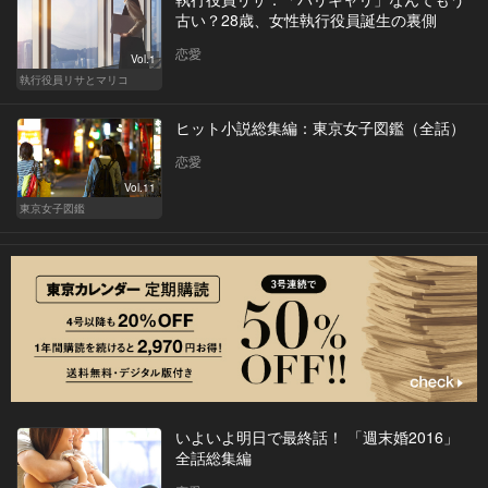
古い？28歳、女性執行役員誕生の裏側
恋愛
Vol.1
執行役員リサとマリコ
ヒット小説総集編：東京女子図鑑（全話）
恋愛
Vol.11
東京女子図鑑
いよいよ明日で最終話！ 「週末婚2016」
全話総集編