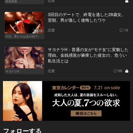
恋愛
独身貴族
3回目のデートで、終電を逃した28歳女。
翌朝、男が激しく後悔したワケ
恋愛
16
Vol.10
今日、私たちはあの街で
サヨナラH：普通の女が“モテ女”に変貌した
理由。金銭感覚が麻痺した彼女の、危うい
私生活とは
Vol.2
恋愛
96
サヨナラH
フォローする