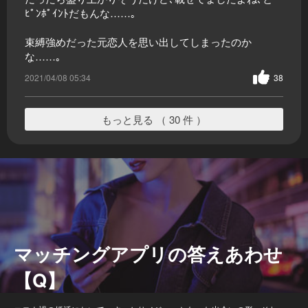
ﾋﾟﾝﾎﾟｲﾝﾄだもんな……｡
束縛強めだった元恋人を思い出してしまったのか
な……｡
2021/04/08 05:34
38
もっと見る （ 30 件 ）
マッチングアプリの答えあわせ
【Q】