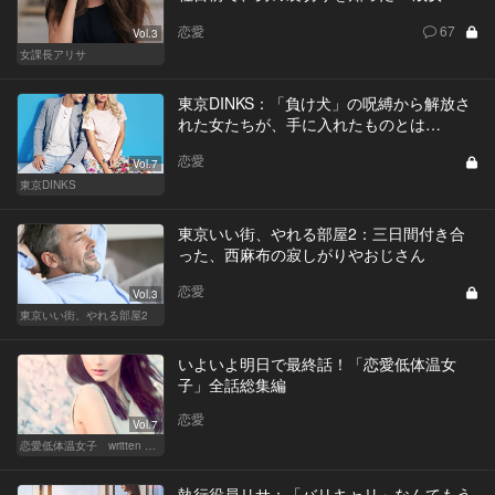
恋愛
67
Vol.3
女課長アリサ
東京DINKS：「負け犬」の呪縛から解放さ
れた女たちが、手に入れたものとは…
恋愛
Vol.7
東京DINKS
東京いい街、やれる部屋2：三日間付き合
った、西麻布の寂しがりやおじさん
恋愛
Vol.3
東京いい街、やれる部屋2
いよいよ明日で最終話！「恋愛低体温女
子」全話総集編
恋愛
Vol.7
恋愛低体温女子 written by 内埜さくら
執行役員リサ：「バリキャリ」なんてもう