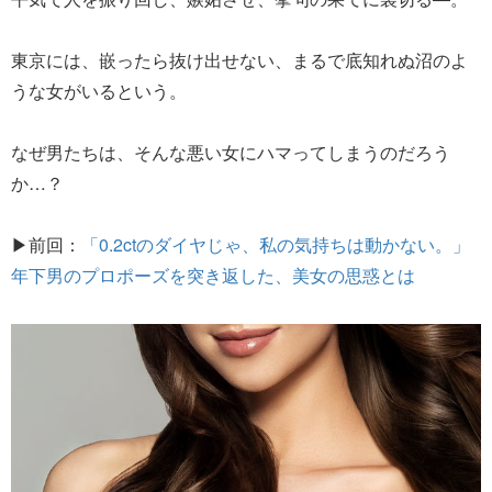
東京には、嵌ったら抜け出せない、まるで底知れぬ沼のよ
うな女がいるという。
なぜ男たちは、そんな悪い女にハマってしまうのだろう
か…？
▶前回：
「0.2ctのダイヤじゃ、私の気持ちは動かない。」
年下男のプロポーズを突き返した、美女の思惑とは