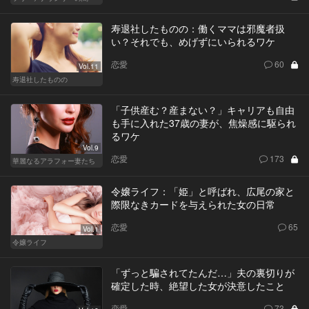
寿退社したものの：働くママは邪魔者扱
い？それでも、めげずにいられるワケ
恋愛
60
Vol.11
寿退社したものの
「子供産む？産まない？」キャリアも自由
も手に入れた37歳の妻が、焦燥感に駆られ
るワケ
Vol.9
恋愛
173
華麗なるアラフォー妻たち
令嬢ライフ：「姫」と呼ばれ、広尾の家と
際限なきカードを与えられた女の日常
恋愛
65
Vol.1
令嬢ライフ
「ずっと騙されてたんだ…」夫の裏切りが
確定した時、絶望した女が決意したこと
恋愛
73