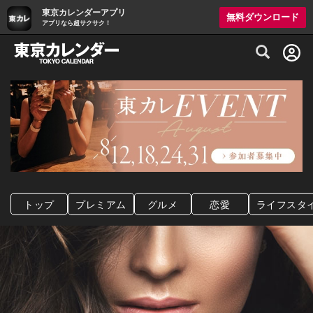
東京カレンダーアプリ
無料ダウンロード
アプリなら超サクサク！
グルメ情報・プレミアムレストラン予約サイト
トップ
プレミアム
グルメ
恋愛
ライフスタ