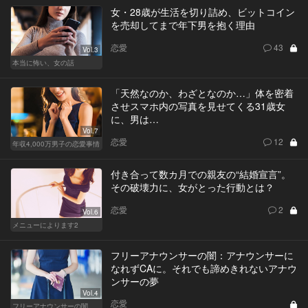
女・28歳が生活を切り詰め、ビットコイン
を売却してまで年下男を抱く理由
恋愛
43
Vol.3
本当に怖い、女の話
「天然なのか、わざとなのか…」体を密着
させスマホ内の写真を見せてくる31歳女
に、男は…
Vol.7
恋愛
12
年収4,000万男子の恋愛事情
付き合って数カ月での親友の“結婚宣言”。
その破壊力に、女がとった行動とは？
恋愛
2
Vol.6
メニューによります2
フリーアナウンサーの闇：アナウンサーに
なれずCAに。それでも諦めきれないアナウ
ンサーの夢
Vol.4
恋愛
フリーアナウンサーの闇