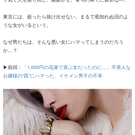
東京には、嵌ったら抜け出せない、まるで底知れぬ沼のよ
うな女がいるという。
なぜ男たちは、そんな悪い女にハマってしまうのだろう
か…？
▶前回：
「1,000円の花束で喜ぶ女だったのに…」不美人な
お嬢様の“罠”にハマった、イケメン男子の不幸