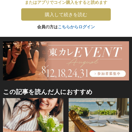
またはアプリでコイン購入をすると読めます
購入して続きを読む
会員の方は
こちらからログイン
この記事を読んだ人におすすめ