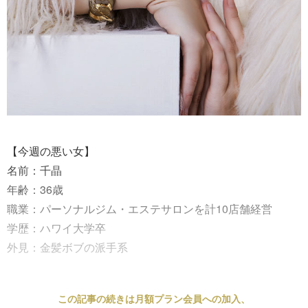
【今週の悪い女】
名前：千晶
年齢：36歳
職業：パーソナルジム・エステサロンを計10店舗経営
学歴：ハワイ大学卒
外見：金髪ボブの派手系
この記事の続きは月額プラン会員への加入、