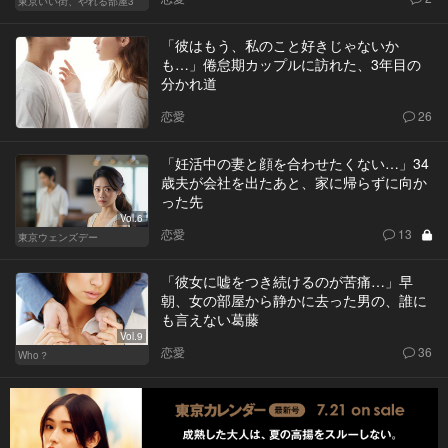
東京いい街、やれる部屋3
「彼はもう、私のこと好きじゃないか
も…」倦怠期カップルに訪れた、3年目の
分かれ道
恋愛
26
「妊活中の妻と顔を合わせたくない…」34
歳夫が会社を出たあと、家に帰らずに向か
った先
Vol.6
恋愛
13
東京ウェンズデー
「彼女に嘘をつき続けるのが苦痛…」早
朝、女の部屋から静かに去った男の、誰に
も言えない葛藤
Vol.9
恋愛
36
Who？