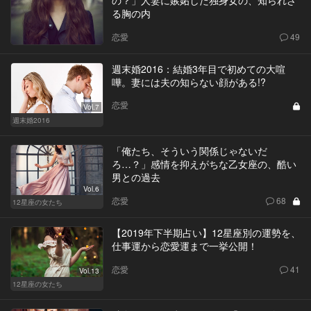
の？」人妻に嫉妬した独身女の、知られざ
る胸の内
恋愛
49
週末婚2016：結婚3年目で初めての大喧
嘩。妻には夫の知らない顔がある!?
恋愛
Vol.7
週末婚2016
「俺たち、そういう関係じゃないだ
ろ…？」感情を抑えがちな乙女座の、酷い
男との過去
Vol.6
恋愛
68
12星座の女たち
【2019年下半期占い】12星座別の運勢を、
仕事運から恋愛運まで一挙公開！
恋愛
41
Vol.13
12星座の女たち