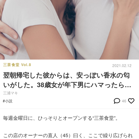
三茶食堂 Vol.8
2021.02.12
翌朝帰宅した彼からは、安っぽい香水の匂
いがした。38歳女が年下男にハマったら…
三浦マキ
#小説
46
毎週金曜日に、ひっそりとオープンする“三茶食堂”。
この店のオーナーの直人（45）曰く、ここで繰り広げられ