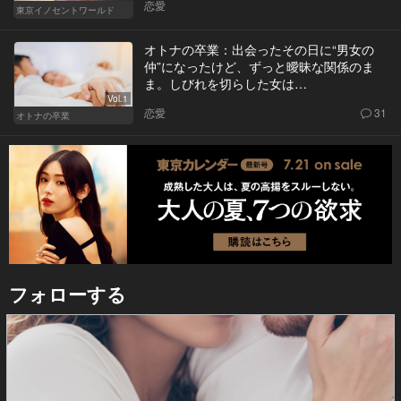
恋愛
東京イノセントワールド
オトナの卒業：出会ったその日に“男女の
仲”になったけど、ずっと曖昧な関係のま
ま。しびれを切らした女は…
Vol.1
恋愛
31
オトナの卒業
フォローする