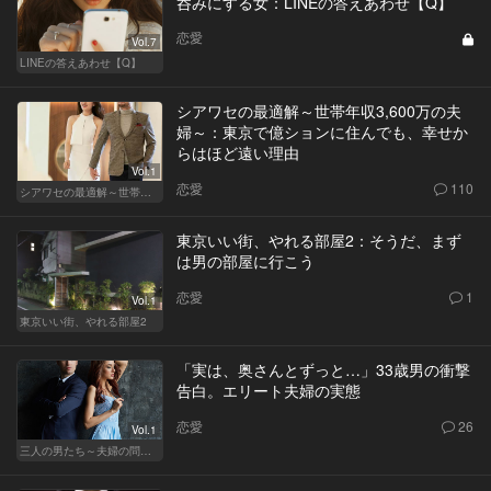
呑みにする女：LINEの答えあわせ【Q】
恋愛
Vol.7
LINEの答えあわせ【Q】
シアワセの最適解～世帯年収3,600万の夫
婦～：東京で億ションに住んでも、幸せか
らはほど遠い理由
Vol.1
恋愛
110
シアワセの最適解～世帯年収3,600万の夫婦～
東京いい街、やれる部屋2：そうだ、まず
は男の部屋に行こう
恋愛
1
Vol.1
東京いい街、やれる部屋2
「実は、奥さんとずっと…」33歳男の衝撃
告白。エリート夫婦の実態
恋愛
26
Vol.1
三人の男たち～夫婦の問題～