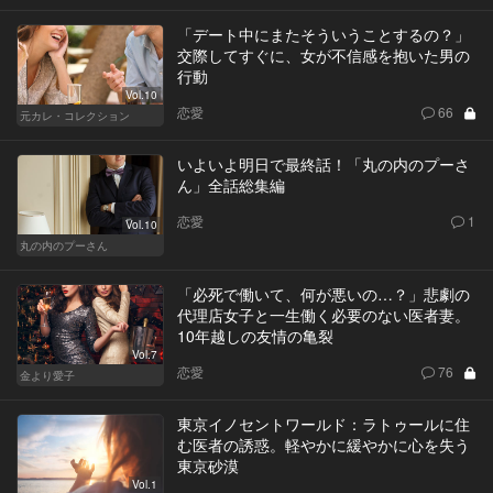
「デート中にまたそういうことするの？」
交際してすぐに、女が不信感を抱いた男の
行動
Vol.10
恋愛
66
元カレ・コレクション
いよいよ明日で最終話！「丸の内のプーさ
ん」全話総集編
恋愛
1
Vol.10
丸の内のプーさん
「必死で働いて、何が悪いの…？」悲劇の
代理店女子と一生働く必要のない医者妻。
10年越しの友情の亀裂
Vol.7
恋愛
76
金より愛子
東京イノセントワールド：ラトゥールに住
む医者の誘惑。軽やかに緩やかに心を失う
東京砂漠
Vol.1