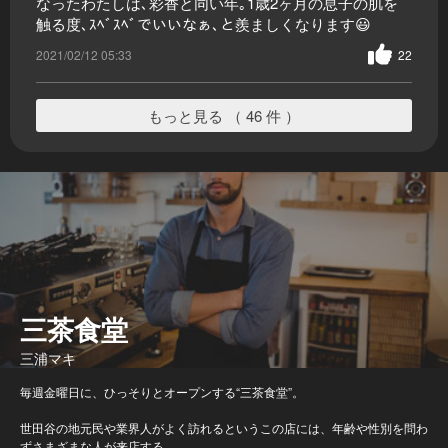
なったわたしは､彩香と同い年｡1歳2ヶ月の息子の肌を
触る度､ｽﾍﾞｽﾍﾞでいいなぁ､と羨ましくなります😃
2021/02/12 05:33
22
もっと見る （ 46 件 ）
三茶食堂
三浦マキ
毎週金曜日に、ひっそりとオープンする“三茶食堂”。
世田谷の地元民や業界人がよく訪れるというこの店には、年齢や性別を問わ
ずさまざまな人が来店する。