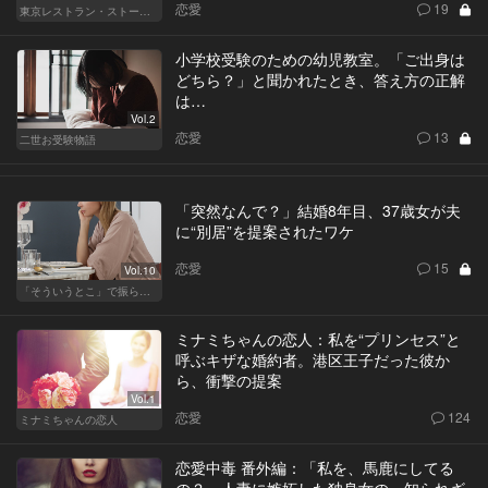
恋愛
19
東京レストラン・ストーリー
小学校受験のための幼児教室。「ご出身は
どちら？」と聞かれたとき、答え方の正解
は…
Vol.2
恋愛
13
二世お受験物語
「突然なんで？」結婚8年目、37歳女が夫
に“別居”を提案されたワケ
恋愛
15
Vol.10
「そういうとこ」で振られる男
ミナミちゃんの恋人：私を“プリンセス”と
呼ぶキザな婚約者。港区王子だった彼か
ら、衝撃の提案
Vol.1
恋愛
124
ミナミちゃんの恋人
恋愛中毒 番外編：「私を、馬鹿にしてる