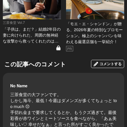
三茶食堂 Vol.7
「モエ・エ・シャンドン」が贈
「子供は、まだ？」結婚2年目の
る、2026年夏の特別なプロモー
妻に向けられた、周囲の無神経
ション。極上のシャンパンを味
な攻撃から救ってくれたのは…
わえる厳選店舗を一挙紹介！
PR
この記事へのコメント
コメントする
No Name
三茶食堂の大ファンです。
しかし海斗、最低！今週はダメンズが多くてちょっと to
o much 😔
手切れ金まで要求してくるとか、もうクズ過ぎて。最後
彩香が赤ワインとミートソースを食べながら、「あぁ美
味しい♡ 幸せだなぁ」と言った所がすごく良かったで