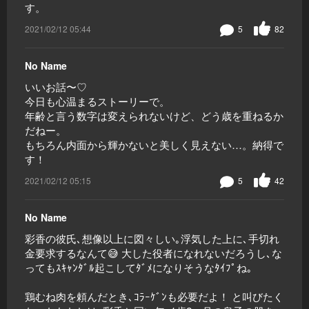
す。
2021/02/12 05:44
5
82
No Name
いいお話〜♡
今日も心温まるストーリーで。
年齢と言う数字は変えられないけど、どう歳を重ねるか
だねー。
もちろん内面から輝かないと美しく見えない…。納得で
す！
2021/02/12 05:15
5
42
No Name
彩香の彼氏､想像以上に図々しい｡浮気した上に､手切れ
金要求するなんて😅 大した役者になれないだろうし､な
ってもｽｷｬﾝﾀﾞﾙ起こしてﾀﾞﾒになりそうなﾀｲﾌﾟね｡
鶏むね肉を頼んだとき､ｺﾗｰｹﾞﾝも必要だよ！ と叫びたく