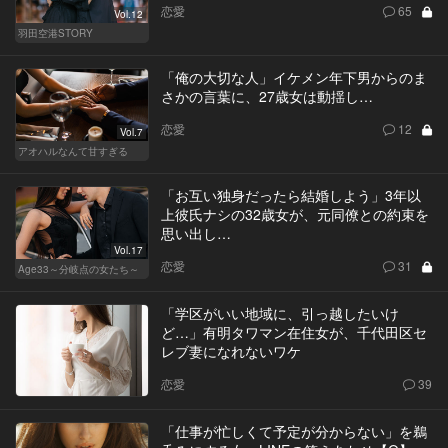
恋愛
65
Vol.12
羽田空港STORY
「俺の大切な人」イケメン年下男からのま
さかの言葉に、27歳女は動揺し…
恋愛
12
Vol.7
アオハルなんて甘すぎる
「お互い独身だったら結婚しよう」3年以
上彼氏ナシの32歳女が、元同僚との約束を
思い出し…
Vol.17
恋愛
31
Age33～分岐点の女たち～
「学区がいい地域に、引っ越したいけ
ど…」有明タワマン在住女が、千代田区セ
レブ妻になれないワケ
恋愛
39
「仕事が忙しくて予定が分からない」を鵜