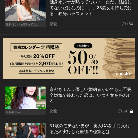
独身オンナが黙ってない：「ただ、結婚し
てないだけなのに…」。33歳女を待ち受け
る、独身ハラスメント
Vol.1
恋愛
154
独身オンナが黙ってない
京都ちゃん：優しい婚約者がいても…不完
全燃焼で終わった恋は、いつも女を惑わせ
る
Vol.8
恋愛
59
京都ちゃん
31歳のモテない男が、美人CAを手に入れ
るため実行した最後の秘策とは