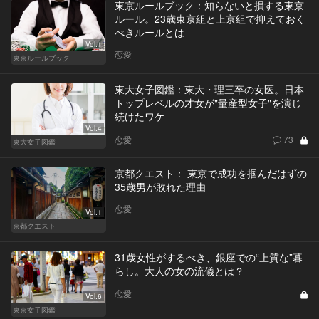
東京ルールブック：知らないと損する東京
ルール。23歳東京組と上京組で抑えておく
べきルールとは
Vol.1
恋愛
東京ルールブック
東大女子図鑑：東大・理三卒の女医。日本
トップレベルの才女が"量産型女子"を演じ
続けたワケ
Vol.4
恋愛
73
東大女子図鑑
京都クエスト： 東京で成功を掴んだはずの
35歳男が敗れた理由
恋愛
Vol.1
京都クエスト
31歳女性がするべき、銀座での“上質な”暮
らし。大人の女の流儀とは？
恋愛
Vol.6
東京女子図鑑