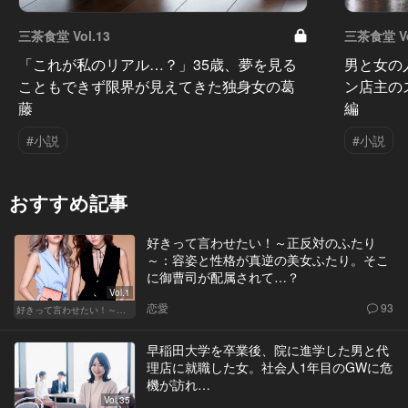
三茶食堂 Vol.13
三茶食堂 Vo
「これが私のリアル…？」35歳、夢を見る
男と女の
こともできず限界が見えてきた独身女の葛
ン店主の
藤
編
#小説
#小説
おすすめ記事
好きって言わせたい！～正反対のふたり
～：容姿と性格が真逆の美女ふたり。そこ
に御曹司が配属されて…？
Vol.1
恋愛
93
好きって言わせたい！～正反対のふたり～
早稲田大学を卒業後、院に進学した男と代
理店に就職した女。社会人1年目のGWに危
機が訪れ…
Vol.35