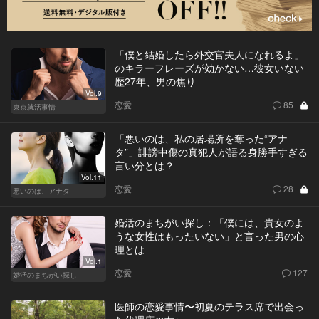
「僕と結婚したら外交官夫人になれるよ」
のキラーフレーズが効かない…彼女いない
歴27年、男の焦り
Vol.9
恋愛
85
東京就活事情
「悪いのは、私の居場所を奪った“アナ
タ”」誹謗中傷の真犯人が語る身勝手すぎる
言い分とは？
Vol.11
恋愛
28
悪いのは、アナタ
婚活のまちがい探し：「僕には、貴女のよ
うな女性はもったいない」と言った男の心
理とは
Vol.1
恋愛
127
婚活のまちがい探し
医師の恋愛事情〜初夏のテラス席で出会っ