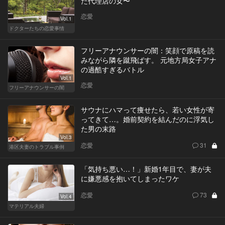
た代理店の女〜
恋愛
Vol.1
ドクターたちの恋愛事情
フリーアナウンサーの闇：笑顔で原稿を読
みながら隣を蹴飛ばす。 元地方局女子アナ
の過酷すぎるバトル
Vol.1
恋愛
フリーアナウンサーの闇
サウナにハマって痩せたら、若い女性が寄
ってきて…。婚前契約を結んだのに浮気し
た男の末路
Vol.3
恋愛
31
港区夫妻のトラブル事例
「気持ち悪い…！」新婚1年目で、妻が夫
に嫌悪感を抱いてしまったワケ
恋愛
73
Vol.4
マテリアル夫婦