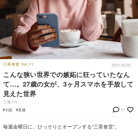
三茶食堂 Vol.11
2021.03.05
こんな狭い世界での嫉妬に狂っていたなん
て…。27歳の女が、3ヶ月スマホを手放して
見えた世界
三浦マキ
#小説
#友達
51
毎週金曜日に、ひっそりとオープンする“三茶食堂”。