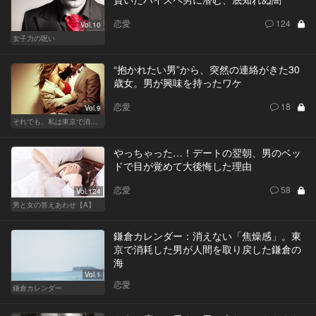
恋愛
124
Vol.10
女子力の呪い
“抱かれたい男”から、突然の連絡がきた30
歳女。男が興味を持ったワケ
恋愛
18
Vol.9
それでも、私は東京で消耗する
やっちゃった…！デートの翌朝、男のベッ
ドで目が覚めて大後悔した理由
恋愛
58
Vol.124
男と女の答えあわせ【A】
鎌倉カレンダー：消えない「焦燥感」。東
京で消耗した男が人間を取り戻した鎌倉の
海
Vol.1
恋愛
鎌倉カレンダー