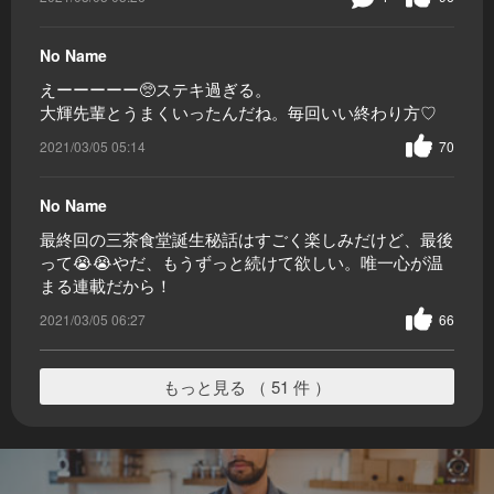
No Name
えーーーーー🥺ステキ過ぎる。
大輝先輩とうまくいったんだね。毎回いい終わり方♡
2021/03/05 05:14
70
No Name
最終回の三茶食堂誕生秘話はすごく楽しみだけど、最後
って😭😭やだ、もうずっと続けて欲しい。唯一心が温
まる連載だから！
2021/03/05 06:27
66
もっと見る （ 51 件 ）