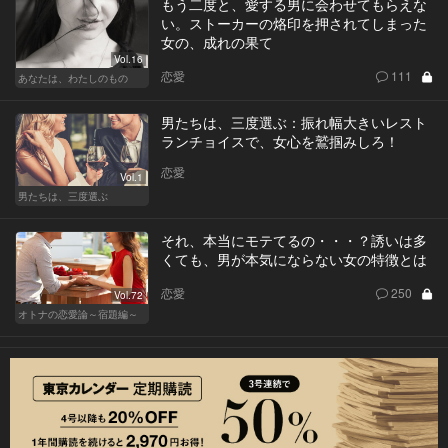
もう二度と、愛する男に会わせてもらえな
い。ストーカーの烙印を押されてしまった
女の、成れの果て
Vol.16
恋愛
111
あなたは、わたしのもの
男たちは、三度選ぶ：振れ幅大きいレスト
ランチョイスで、女心を鷲掴みしろ！
恋愛
Vol.1
男たちは、三度選ぶ
それ、本当にモテてるの・・・？誘いは多
くても、男が本気にならない女の特徴とは
恋愛
250
Vol.72
オトナの恋愛論～宿題編～