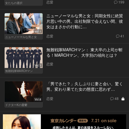
恋愛
199
女たちの選択
ニューノーマルな男と女：同期女性に絶賛
片思い中の男。出社制限で会えない間、彼
女はまさかの行動に…
Vol.1
恋愛
41
ニューノーマルな男と女
無難戦隊MARCHマン： 東大卒の上司が斬
る！MARCHマン、大学別の傾向とは？
恋愛
Vol.1
無難戦隊MARCHマン
「男できた？」久しぶりに妻と会い、驚く
男。変わり果てた女の態度に思わず…
恋愛
48
Vol.8
ドクターKの憂鬱