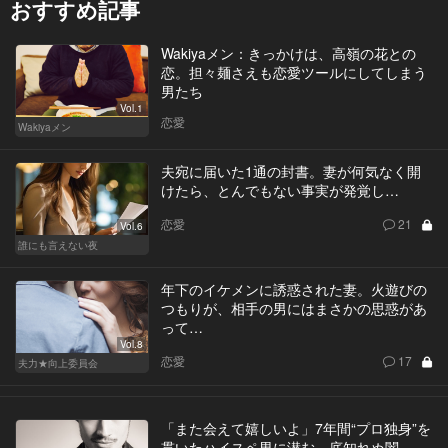
おすすめ記事
Wakiyaメン：きっかけは、高嶺の花との
恋。担々麺さえも恋愛ツールにしてしまう
男たち
Vol.1
恋愛
Wakiyaメン
夫宛に届いた1通の封書。妻が何気なく開
けたら、とんでもない事実が発覚し…
恋愛
21
Vol.6
誰にも言えない夜
年下のイケメンに誘惑された妻。火遊びの
つもりが、相手の男にはまさかの思惑があ
って…
Vol.8
恋愛
17
夫力★向上委員会
「また会えて嬉しいよ」7年間“プロ独身”を
貫いたハイスペ男に潜む、底知れぬ闇