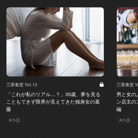
三茶食堂 Vol.13
三茶食堂 Vo
「これが私のリアル…？」35歳、夢を見る
男と女の
こともできず限界が見えてきた独身女の葛
ン店主の
藤
編
#小説
#小説