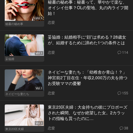
秘書の秘め事：秘書って、華やかで楽な、
オイシイ仕事？OLの聖地、丸の内ライフ開
始！
Vol.1
恋愛
秘書の秘め事
妥協婚：結婚相手に“顔”は求める？28歳女
が、結婚するために諦めた1つの条件とは
恋愛
114
Vol.1
妥協婚
ネイビーな妻たち：「幼稚舎か青山！？」
神宮前2丁目在住・年収2,000万の夫を持つ
お受験ママの憂鬱
Vol.1
恋愛
155
ネイビーな妻たち
東京23区夫婦：大金持ちの彼にプロポーズ
された瞬間、なぜか絶望した女。2カラッ
トの指輪も貰ったのに…
Vol.1
恋愛
38
東京23区夫婦