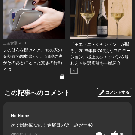
三茶食堂 Vol.10
「モエ・エ・シャンドン」が贈
夫の財布を開けると、女の家の
る、2026年夏の特別なプロモー
光熱費の領収書が…。38歳の妻
ション。極上のシャンパンを味
がそのあとにとった驚きの行動
わえる厳選店舗を一挙紹介！
とは
PR
この記事へのコメント
コメントする
No Name
次で最終回なの！金曜日の楽しみがー😭
2021/03/05 05:26
4
96