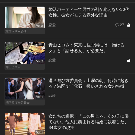
婚活パーティーで男性の列が絶えない30代
女性。彼女がモテる意外な理由
恋愛
27
Vol.2
東京マザー婚活
青山ヒロム：東京に住む男には「抱ける
女」と「話せる女」が必要だ。
恋愛
Vol.2
青山ヒロム
港区遊び方委員会：土曜の朝、何時に起き
る？港区で「化石」扱いされる女の特徴
恋愛
Vol.1
港区遊び方委員会
女たちの選択：「この男じゃ、あの子に勝
てない」他人に羨まれる結婚に執着した、
34歳女の現実
Vol.1