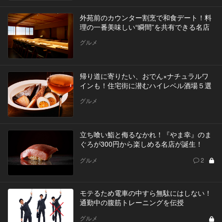
外苑前のカウンター割烹で和食デート！料
理の一番美味しい“瞬間”を共有できる名店
グルメ
帰り道に寄りたい、おでん×ナチュラルワ
インも！住宅街に潜むハイレベル酒場５選
グルメ
立ち喰い鮨と侮るなかれ！『やま幸』のま
ぐろが300円から楽しめる名店が誕生！
グルメ
2
モテるため電車の中すら無駄にはしない！
通勤中の腹筋トレーニングを伝授
グルメ