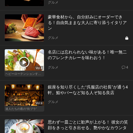
グルメ
豪華食材から、自分好みにオーダーでき
る！自由気ままな大人に寄り添うイタリア
ン
グルメ
名店には忘れられない味がある！唯一無二
のフレンチカレーを味わおう！
グルメ
4
Vol.4
ヘビーローテンションするカレー
銀座を知り尽くした“呉服店の社長”が通う4
軒。鮨やバーなど知る人ぞ知る良店
グルメ
Vol.9
達人たちの夜の“街ブラ”
思わず一皿ごとに歓声が上がる！ 彼女の笑
顔をきっと引き出せる、艶やかなカウンタ
ー