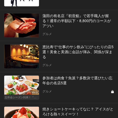
蒲田の有名店『初音鮨』で若手職人が握
る！通常の半額以下・8,800円のコースが
アツい
グルメ
恵比寿で“仕事のサシ飲み”にぴったりの店5
選！美食と美酒に会話が弾み、関係が深ま
る
グルメ
参加者は肉食？魚派？多数決で選びたい忘
年会の名店5選
グルメ
Vol.3
忘年会シーズン到来！『東カレ』がお店選びをお手伝い！
焼きショートケーキってなに？ アイスがと
ろける熱々スイーツ！