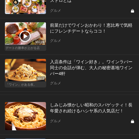
ストロとは
グルメ
前菜だけでワインおかわり！恵比寿で気軽
にフレンチデートならココ！
グルメ
Vol.26
デートの勝率が上がる店
入店条件は「ワイン好き」。ワインラバー
同士の会話が弾む、大人の秘密基地ワイン
バー4軒
Vol.2
グルメ
「ワイン」がある夜。
しみじみ懐かしい昭和のスパゲッティ！長
年愛され続けるハシヤ系の人気店だ！
グルメ