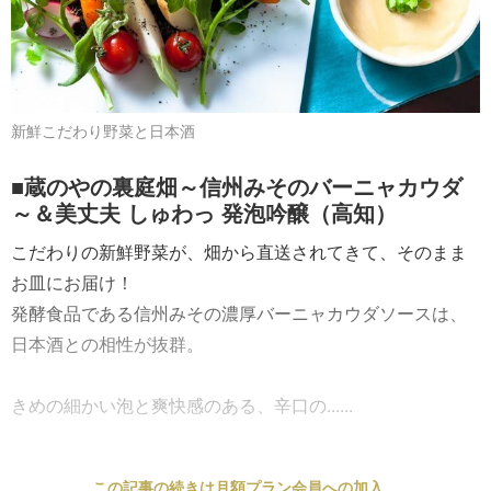
新鮮こだわり野菜と日本酒
■蔵のやの裏庭畑～信州みそのバーニャカウダ
～＆美丈夫 しゅわっ 発泡吟醸（高知）
こだわりの新鮮野菜が、畑から直送されてきて、そのまま
お皿にお届け！
発酵食品である信州みその濃厚バーニャカウダソースは、
日本酒との相性が抜群。
きめの細かい泡と爽快感のある、辛口の......
この記事の続きは月額プラン会員への加入、