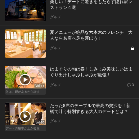
楽しい！デートに驚きをもたらす隠れ家レ
ストラン４選
グルメ
夏メニューが絶品な六本木のフレンチ！大
人なら名店へ足を運ぼう！
グルメ
はまぐりの旬は春！しみじみ美味しいはま
ぐり出汁しゃぶしゃぶが最強！
グルメ
3
Vol.14
冬は、鍋があるから許す
たった8席のテーブルで最高の贅沢を！新
橋で叶う特別すぎる大人のデートとは？
グルメ
Vol.20
デートの勝率が上がる店