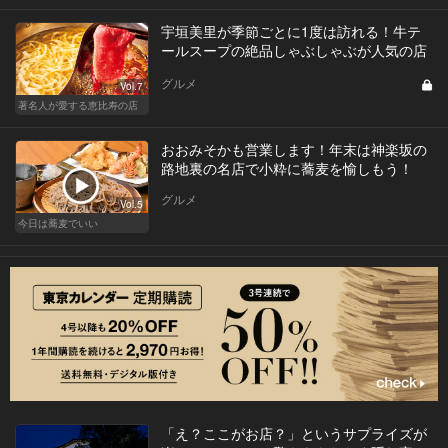
宇垣美里が季節ごとに1度は訪れる！牛テ
ールスープの絶品しゃぶしゃぶが人気の店
グルメ
Vol.7
著名人が愛する恵比寿の店
おおみそかも営業します！年末は神楽坂の
路地裏の名店で小粋に蕎麦を愉しもう！
グルメ
Vol.5
今日は蕎麦でいい
「え？ここがお店？」というサプライズが