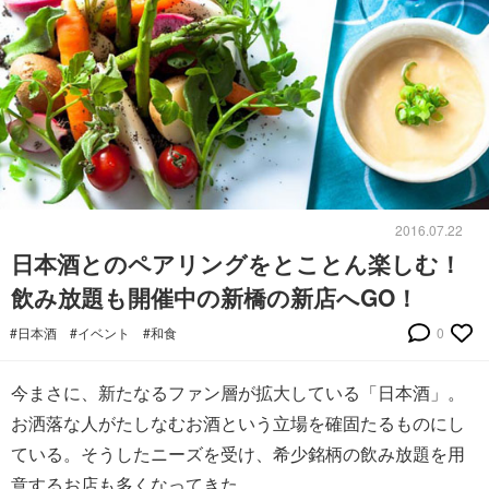
2016.07.22
日本酒とのペアリングをとことん楽しむ！
飲み放題も開催中の新橋の新店へGO！
#日本酒
#イベント
#和食
0
今まさに、新たなるファン層が拡大している「日本酒」。
お洒落な人がたしなむお酒という立場を確固たるものにし
ている。そうしたニーズを受け、希少銘柄の飲み放題を用
意するお店も多くなってきた。