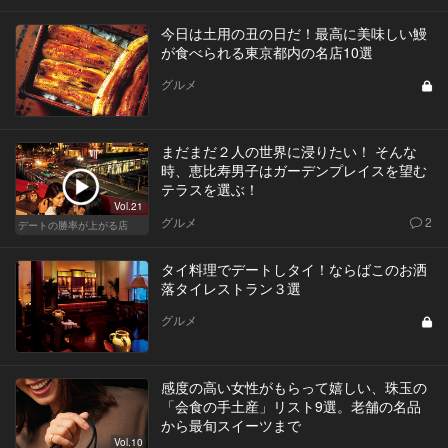
今日は土用の丑の日だ！最高に美味しい鰻
が食べられる東京都内の名店10選
グルメ
まだまだ２人の世界に浸りたい！ そんな
時、恵比寿男子はガーデンプレイスを望む
テラスを選ぶ！
Vol.21
グルメ
2
デートの勝率が上がる店
タイ料理でデートしタイ！ならばこのお洒
落タイレストラン３選
グルメ
感度の高い女性がもらって嬉しい、珠玉の
「会食の手土産」リスト9選。老舗の名品
から最旬スイーツまで
Vol.10