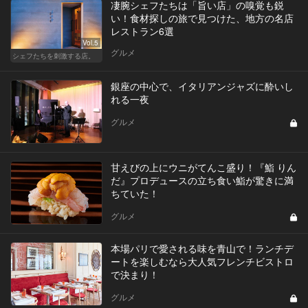
凄腕シェフたちは「旨い店」の嗅覚も鋭
い！食材探しの旅で見つけた、地方の名店
レストラン6選
Vol.5
グルメ
シェフたちを刺激する店。
銀座の中心で、イタリアンジャズに酔いし
れる一夜
グルメ
甘えびの上にウニがてんこ盛り！『鮨 りん
だ』プロデュースの立ち食い鮨が驚きに満
ちていた！
グルメ
本場パリで愛される味を青山で！ランチデ
ートを楽しむなら大人気フレンチビストロ
で決まり！
グルメ