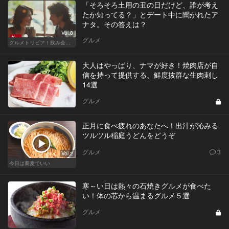
「そろそろ土用の丑の日だけど、誰が考え
たか知ってる？」とデート中に聞かれたア
ナタ。その答えは？
Vol.8
グルメ
グルメトリビア！飲み会やデートで会話のネタになるQ＆A
大人はやっぱり、ナマが好き！焼肉店が自
信を持って提供する、鮮度抜群な生肉刺し
14選
グルメ
正月に食べ疲れのあなたへ！出汁が沁みる
ツルツル稲庭うどんをどうぞ
グルメ
3
Vol.2
今日は蕎麦でいい
寒～い日は熱々の石焼きグルメが食べた
い！体の芯から温まるグルメ５選
グルメ