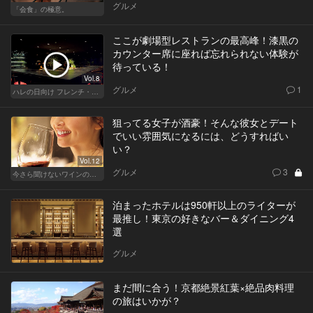
グルメ
「会食」の極意。
ここが劇場型レストランの最高峰！漆黒の
カウンター席に座れば忘れられない体験が
待っている！
Vol.8
グルメ
1
ハレの日向け フレンチ・高級店
狙ってる女子が酒豪！そんな彼女とデート
でいい雰囲気になるには、どうすればい
い？
Vol.12
グルメ
3
今さら聞けないワインの基礎知識
泊まったホテルは950軒以上のライターが
最推し！東京の好きなバー＆ダイニング4
選
グルメ
まだ間に合う！京都絶景紅葉×絶品肉料理
の旅はいかが？