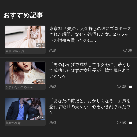
おすすめ記事
東京23区夫婦：大金持ちの彼にプロポーズ
された瞬間、なぜか絶望した女。2カラッ
トの指輪も貰ったのに…
Vol.1
恋愛
38
東京23区夫婦
「男のおかげで成功してるクセに」若くし
て成功したはずの女社長が、陰で罵られて
いたワケ
Vol.3
恋愛
26
かまわないでちゃん
「あなたの前だと、おかしくなる…」男を
惑わす絶世の美女が、心をかき乱されたワ
ケ
Vol.4
恋愛
58
美女の憂鬱