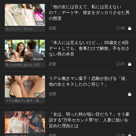
「他の女には言えて、私には言えない
の？」デート中、彼女をガッカリさせた男
の態度
Vol.4
恋愛
56
スパイシー・デイズ
「本人には言えないけど…」35歳女と4回
デートしても、食事だけで解散。手を出さ
ない男の本音
Vol.234
恋愛
21
男と女の答えあわせ【A】
リアル働きマン葉子！恋敵が告げる「彼、
他の女とキスしたのご存じ？」
恋愛
Vol.12
リアル働きマン葉子！黒革の編集手帳 written by 内埜さくら
「女は、弱った時が狙い目だろ？」そう豪
語する"万年セカンド男"が、人妻に狙いを
定めた理由とは
Vol.13
恋愛
70