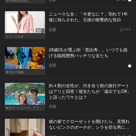
夫の異変は突然に
ニュースな女：「今更なに？」別れて1年
後に知らされた、元彼の衝撃的な告白
恋愛
111
Vol.1
ニュースな女
28歳OLが選ぶ街「恵比寿」。いつでも脱
げる臨戦態勢バッチリな女たち
恋愛
Vol.5
東京女子図鑑
約４割の女性が、付き合う前の旅行デート
はアリと回答！彼女たちが「遠出でもOK」
と語ったワケとは？
Vol.5
恋愛
東京デートコース～アプリで始まる恋～
彼の家でクローゼットを開けたら、見慣れ
ないピンクのポーチが。シラを切る男に…