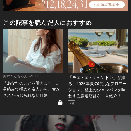
この記事を読んだ人におすすめ
黒ずきんちゃん Vol.11
「モエ・エ・シャンドン」が贈
「あなたのことを訴えます」。
る、2026年夏の特別なプロモー
男絡みで揉めた友人から、女が
ション。極上のシャンパンを味
された信じられない仕返し
わえる厳選店舗を一挙紹介！
PR