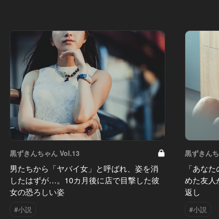
黒ずきんちゃん Vol.13
黒ずきんちゃ
男たちから「ヤバイ女」と呼ばれ、姿を消
「あなた
したはずが…。10カ月後に店で目撃した彼
めた友人
女の恐ろしい姿
返し
#小説
#小説