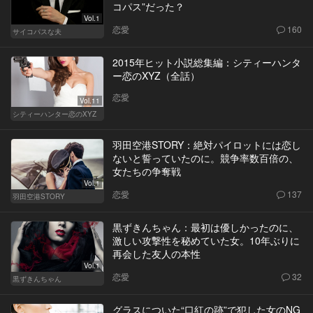
コパス”だった？
Vol.1
恋愛
160
サイコパスな夫
2015年ヒット小説総集編：シティーハンタ
ー恋のXYZ（全話）
恋愛
Vol.11
シティーハンター恋のXYZ
羽田空港STORY：絶対パイロットには恋し
ないと誓っていたのに。競争率数百倍の、
女たちの争奪戦
Vol.1
恋愛
137
羽田空港STORY
黒ずきんちゃん：最初は優しかったのに、
激しい攻撃性を秘めていた女。10年ぶりに
再会した友人の本性
Vol.1
恋愛
32
黒ずきんちゃん
グラスについた“口紅の跡”で犯した女のNG