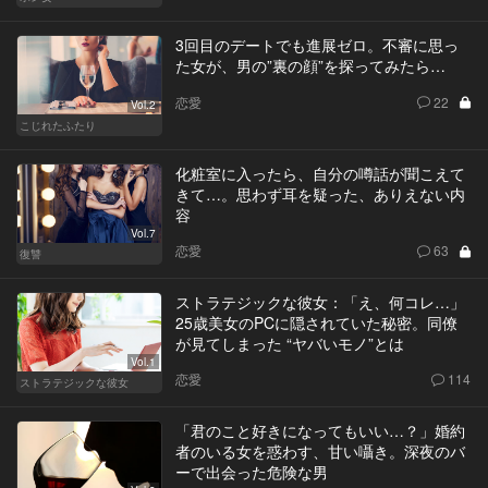
3回目のデートでも進展ゼロ。不審に思っ
た女が、男の”裏の顔”を探ってみたら…
恋愛
22
Vol.2
こじれたふたり
化粧室に入ったら、自分の噂話が聞こえて
きて…。思わず耳を疑った、ありえない内
容
Vol.7
恋愛
63
復讐
ストラテジックな彼女：「え、何コレ…」
25歳美女のPCに隠されていた秘密。同僚
が見てしまった “ヤバいモノ”とは
Vol.1
恋愛
114
ストラテジックな彼女
「君のこと好きになってもいい…？」婚約
者のいる女を惑わす、甘い囁き。深夜のバ
ーで出会った危険な男