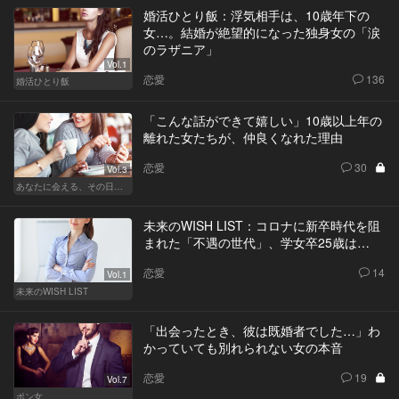
婚活ひとり飯：浮気相手は、10歳年下の
女…。結婚が絶望的になった独身女の「涙
のラザニア」
Vol.1
恋愛
136
婚活ひとり飯
「こんな話ができて嬉しい」10歳以上年の
離れた女たちが、仲良くなれた理由
恋愛
30
Vol.3
あなたに会える、その日まで
未来のWISH LIST：コロナに新卒時代を阻
まれた「不遇の世代」、学女卒25歳は…
恋愛
14
Vol.1
未来のWISH LIST
「出会ったとき、彼は既婚者でした…」わ
かっていても別れられない女の本音
恋愛
19
Vol.7
ポン女