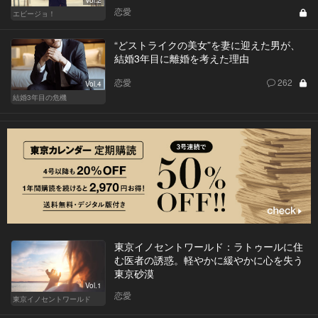
Vol.2
恋愛
エビージョ！
“どストライクの美女”を妻に迎えた男が、
結婚3年目に離婚を考えた理由
恋愛
262
Vol.4
結婚3年目の危機
東京イノセントワールド：ラトゥールに住
む医者の誘惑。軽やかに緩やかに心を失う
東京砂漠
Vol.1
恋愛
東京イノセントワールド