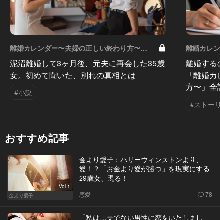
離婚カレンダー〜夫婦の正しい終わり方〜
離婚カレン
Vol.13
泥沼離婚して3ヶ月後、元夫に再会した35歳
離婚する
女。初めて聞いた、別れの真相とは
「離婚カ
方〜」全
#小説
#ストー
おすすめ記事
金より愛子：ハリーウィンストンより、
愛！？「お金より愛が勝つ」を現実にする
29歳女、現る！
Vol.1
恋愛
78
金より愛子
「私は…夫でない男性に恋をいたしまし