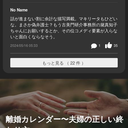
No Name
話が進まない割に余計な描写満載。マキリータもひどい
な。まさか偽弁護士？もう古美門研介事務所の黛真知子
ちゃんにお願いするとか、その位コメディ要素が入らな
いと面白くならなそう。
2024/05/16 05:33
1
35
もっと見る （ 22 件 ）
離婚カレンダー〜夫婦の正しい終