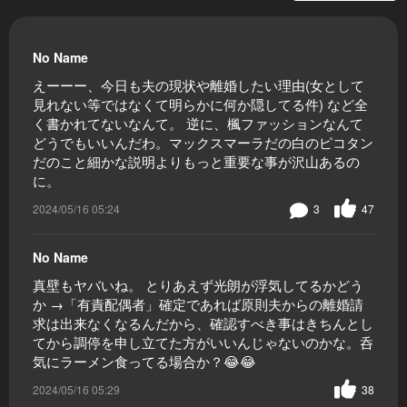
No Name
えーーー、今日も夫の現状や離婚したい理由(女として
見れない等ではなくて明らかに何か隠してる件) など全
く書かれてないなんて。 逆に、楓ファッションなんて
どうでもいいんだわ。マックスマーラだの白のピコタン
だのこと細かな説明よりもっと重要な事が沢山あるの
に。
2024/05/16 05:24
3
47
No Name
真壁もヤバいね。 とりあえず光朗が浮気してるかどう
か →「有責配偶者」確定であれば原則夫からの離婚請
求は出来なくなるんだから、確認すべき事はきちんとし
てから調停を申し立てた方がいいんじゃないのかな。呑
気にラーメン食ってる場合か？😂😂
2024/05/16 05:29
38