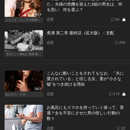
た」夫婦の危機を迎えた2組の男女は、何
を思い、何を選ぶ？
Vol.9
恋愛
94
ようこそ、ルミ子の部屋へ
煮沸 第二章 最終話（拡大版）：支配
恋愛
209
Vol.6
【大ヒット御礼】煮沸 第二章
こんなに酷いことをされてもなお、「夫に
愛されている」と信じる女。妻が“小さな
嘘”をつき続ける理由
Vol.7
恋愛
219
私のモラハラ夫
お風呂にもスマホを持っていく彼って、普
通？女を不安にさせた男の怪しい行動の
数々
恋愛
22