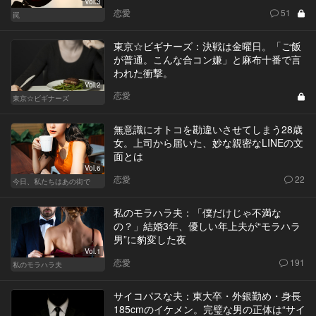
Vol.3
恋愛
51
罠
東京☆ビギナーズ：決戦は金曜日。「ご飯
が普通。こんな合コン嫌」と麻布十番で言
われた衝撃。
Vol.2
恋愛
東京☆ビギナーズ
無意識にオトコを勘違いさせてしまう28歳
女。上司から届いた、妙な親密なLINEの文
面とは
Vol.6
恋愛
22
今日、私たちはあの街で
私のモラハラ夫：「僕だけじゃ不満な
の？」結婚3年、優しい年上夫が“モラハラ
男”に豹変した夜
Vol.1
恋愛
191
私のモラハラ夫
サイコパスな夫：東大卒・外銀勤め・身長
185cmのイケメン。完璧な男の正体は“サイ