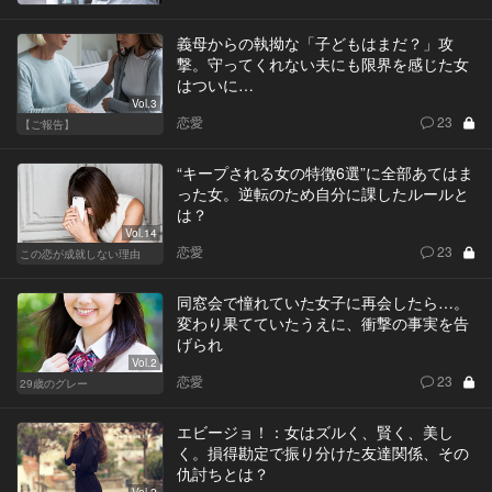
義母からの執拗な「子どもはまだ？」攻
撃。守ってくれない夫にも限界を感じた女
はついに…
Vol.3
恋愛
23
【ご報告】
“キープされる女の特徴6選”に全部あてはま
った女。逆転のため自分に課したルールと
は？
Vol.14
恋愛
23
この恋が成就しない理由
同窓会で憧れていた女子に再会したら…。
変わり果てていたうえに、衝撃の事実を告
げられ
Vol.2
恋愛
23
29歳のグレー
エビージョ！：女はズルく、賢く、美し
く。損得勘定で振り分けた友達関係、その
仇討ちとは？