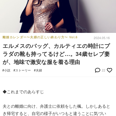
離婚カレンダー〜夫婦の正しい終わり方〜 Vol.6
2024.05.16
エルメスのバッグ、カルティエの時計にプ
ラダの靴も持ってるけど…。34歳セレブ妻
が、地味で激安な服を着る理由
#小説
#ストーリー
#夫婦
22
◆これまでのあらすじ
夫との離婚に向け、弁護士に依頼をした楓。しかしあると
き帰宅すると、自宅の様子がいつもと違うことに気づい