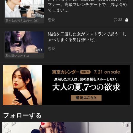
マナー。高級フレンチデートで、男は冷め
てしまい…
Vol.157
恋愛
33
男と女の答えあわせ【A】
結婚を二度した女がレストランで思う「し
ゃべりまくる男は嫌いだ」
恋愛
Vol.1
私の嫌いなオトコ
フォローする