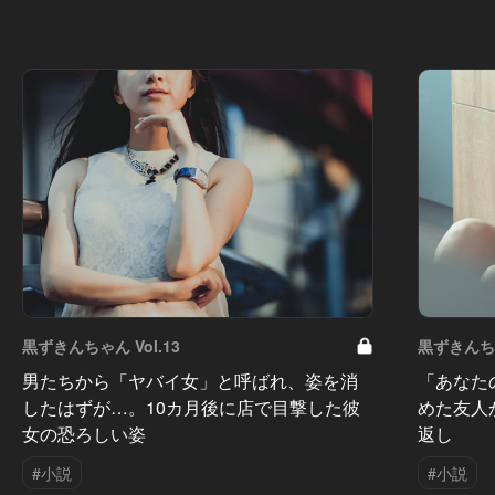
黒ずきんちゃん Vol.13
黒ずきんちゃ
男たちから「ヤバイ女」と呼ばれ、姿を消
「あなた
したはずが…。10カ月後に店で目撃した彼
めた友人
女の恐ろしい姿
返し
#小説
#小説