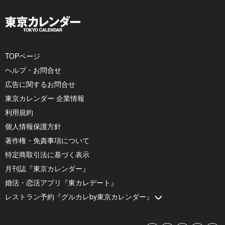
TOPページ
ヘルプ・お問合せ
広告に関するお問合せ
東京カレンダー 企業情報
利用規約
個人情報保護方針
著作権・免責事項について
特定商取引法に基づく表示
月刊誌『東京カレンダー』
婚活・恋活アプリ『東カレデート』
レストラン予約『グルカレby東京カレンダー』