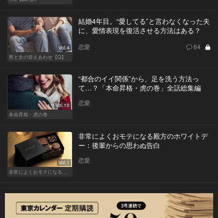
結婚4年目。“愛してる”と言わなくなった夫
に、愛情表現を復活させる方法はある？
恋愛
64
Vol.4
男と女の答えあわせ【Q】
“都合のイイ関係”から、足を洗う方法っ
て…？「本命昇格・虎の巻」全話総集編
恋愛
Vol.10
本命昇格・虎の巻
非常によくおモテになる殿方のホワイトデ
ー：後輩からの思わぬ告白
恋愛
Vol.1
非常によくおモテになる殿方のホワイトデー