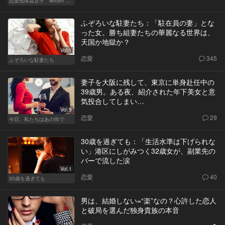
恋愛低体温女子 written by 内埜さくら
ふぞろいな駐妻たち：「駐在員の妻」とな
った女。勝ち組妻たちの華麗なる世界は、
天国か地獄か？
Vol.1
恋愛
345
ふぞろいな駐妻たち
妻子を大阪に残して、東京に単身赴任中の
39歳男。ある夜、紹介された年下美女と意
気投合してしまい…
Vol.5
恋愛
29
今日、私たちはあの街で
30歳を過ぎても：「生活水準は下げられな
い」港区にしがみつく32歳女が、副業先の
バーで流した涙
Vol.1
恋愛
40
30歳を過ぎても
男は、結婚しない=“楽”なの？心許した恋人
と破局を選んだ独身貴族の本音