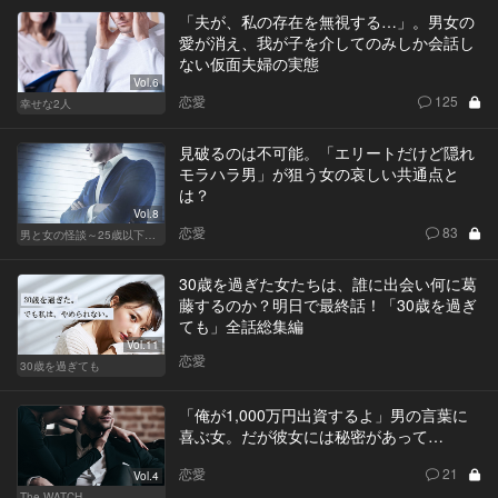
「夫が、私の存在を無視する…」。男女の
愛が消え、我が子を介してのみしか会話し
ない仮面夫婦の実態
Vol.6
恋愛
125
幸せな2人
見破るのは不可能。「エリートだけど隠れ
モラハラ男」が狙う女の哀しい共通点と
は？
Vol.8
恋愛
83
男と女の怪談～25歳以下閲覧禁止～
30歳を過ぎた女たちは、誰に出会い何に葛
藤するのか？明日で最終話！「30歳を過ぎ
ても」全話総集編
Vol.11
恋愛
30歳を過ぎても
「俺が1,000万円出資するよ」男の言葉に
喜ぶ女。だが彼女には秘密があって…
恋愛
21
Vol.4
The WATCH