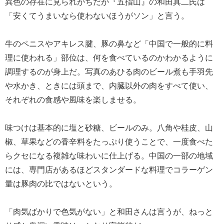
異色の存在に見られがちだが『五指山』の和田真二氏は
「安くてうまいなら使わないほうがソン」と言う。
牛のペニスやアキレス腱、豚の鼻など「中国で一般的に料
理に使われる」部位は、何を食べているのかわかるように
調理するのが身上だ。写真のあひる肉のビール煮も手羽先
や水かき、ときには頭まで、内臓以外の肉をすべて使い、
それぞれの食感や風味を楽しませる。
味つけは基本的に塩と砂糖、ビールのみ。八角や桂皮、山
椒、草果などの香辛料をたっぷり使うことで、一度食べた
らクセになる複雑な味わいに仕上げる。中国の一部の地域
には、専門店があるほどスタンダードな料理でコラーゲン
量は豚肉の比ではないという。
「肉気ばかりで色気がない」と和田さんは言うが、ねっと