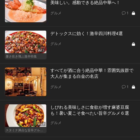
美味しい。感動できる絶品中華へ！
グルメ
1
デトックスに効く！激辛四川料理4選
グルメ
Vol.1
暑さ吹き飛ぶ激辛特集
すべてが酒に合う絶品中華！雰囲気抜群で
大人が集まる白金の名店
グルメ
1
しびれる美味しさに食欲が増す麻婆豆腐
も！暑い夏こそ食べたい旨辛グルメ６選
グルメ
Vol.7
スタミナ満点な旨辛グルメが旨い！東京の人気店へ