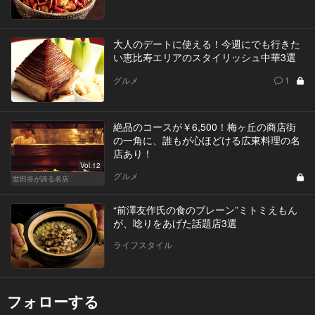
大人のデートに使える！今週にでも行きた
い恵比寿エリアのスタイリッシュ中華3選
グルメ
1
絶品のコースが￥6,500！梅ヶ丘の商店街
の一角に、誰もが心ほどける広東料理の名
店あり！
Vol.12
グルメ
世田谷が誇る名店
“前澤友作氏の食のブレーン”ミトミえもん
が、唸りをあげた話題店3選
ライフスタイル
フォローする