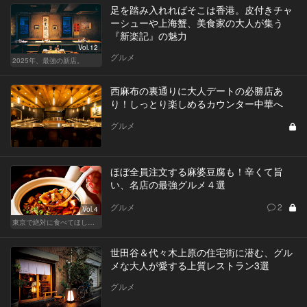
足を踏み入れればそこは香港。皮付きチャ
ーシューや上海蟹、美食家の大人が集う
『新楽記』の魅力
Vol.12
グルメ
2025年、最強の新店。
西麻布の裏通りに大人デートの必勝店あ
り！しっとり楽しめるカウンター中華へ
グルメ
ほぼ全員注文する麻婆豆腐も！辛くて旨
い、名店の最強グルメ４選
グルメ
2
Vol.4
東京で絶対に食べてほしい麻婆豆腐！痺れる辛さがクセになる
世田谷＆代々木上原の住宅街に潜む、グル
メな大人が愛する上質レストラン3選
グルメ