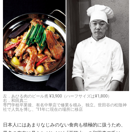
左．あひる肉のビール煮 ¥3,900（ハーフサイズは¥1,800）
右．和田真二
専門学校卒業後、有名中華店で修業を積み、独立。世田谷の松陰神
社で人気を博し、’11年に現在の場所に移店
日本人にはあまりなじみのない食肉も積極的に扱うため、