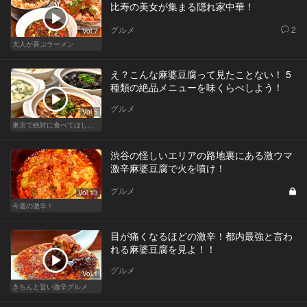
比寿の美女が集まる隠れ家中華！
グルメ
2
Vol.7
大人が喜ぶラーメン
え？こんな麻婆豆腐って見たことない！ 5
種類の絶品メニューを味くらべしよう！
グルメ
Vol.5
東京で絶対に食べてほしい麻婆豆腐！痺れる辛さがクセになる
渋谷の怪しいエリアの路地裏にある激ウマ
激辛麻婆豆腐で火を噴け！
グルメ
Vol.13
今週の激辛！
目が痛くなるほどの激辛！都内最強と言わ
れる麻婆豆腐を見よ！！
グルメ
Vol.1
きちんと旨い激辛グルメ