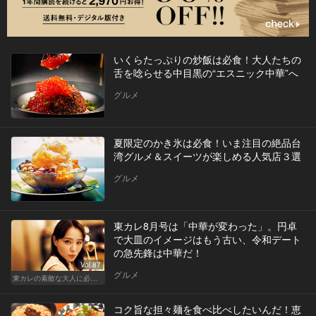
いくらたっぷりの炒飯は必食！大人たちの
舌を唸らせる中目黒の“エスニック中華”へ
グルメ
夏限定のかき氷は必食！いま注目の絶品台
湾グルメ＆スイーツが楽しめる人気店３選
グルメ
東カレ8月号は「中華が変わった」。円卓
で大皿のイメージはもう古い、令和デート
の急先鋒は中華だ！
Vol.87
グルメ
東カレの素敵な大人に必要なこと
コク旨な担々麺を食べ比べしたいんだ！恵