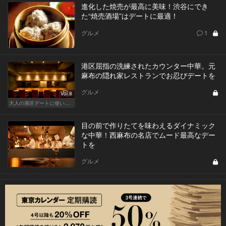
進化した焼売が最高に美味！渋谷にでき
た“焼売酒場”はデートに最適！
グルメ
1
港区屈指の洗練されたカウンター中華。元
麻布の隠れ家レストランでお忍びデートを
グルメ
Vol.8
大人の港区デートに使いたい、秘密の隠れ家
目の前で作りたてを味わえるダイナミック
な中華！西麻布の名店でムード最高なデー
トを
グルメ