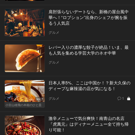
肩肘張らないデートなら、新橋の屋台風中
華へ！“ロブション”出身のシェフが腕を振
るう人気店
グルメ
レバー入りの濃厚な餃子が絶品！いま、最
も人気を集める学芸大学のネオ中華
グルメ
日本人率5%、ここは中国か！？新大久保の
ディープな麻辣湯の店が気になる！
グルメ
1
Vol.7
小宮山雄飛の本能のひと皿
激辛メニューで気分爽快！南青山の名店
『虎萬元』はディナーメニュー全て持ち帰
り可能！