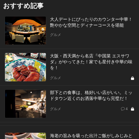
おすすめ記事
大人デートにぴったりのカウンター中華！
艶やかな空間とディナーコースを堪能
グルメ
大阪・西天満から名店『中国菜 エスサワ
ダ』がやってきた！家でも星付き中華の味
を！
グルメ
部下との食事は、格好いい店がいい。ミッ
ドタウン近くのお洒落中華なら完璧だ！
グルメ
4
海老の旨みを吸った出汁ご飯がしみじみと