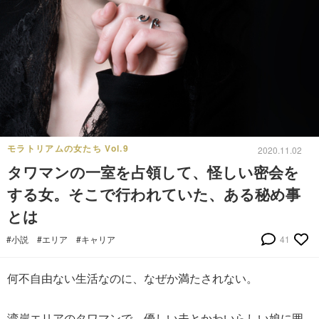
モラトリアムの女たち Vol.9
2020.11.02
タワマンの一室を占領して、怪しい密会を
する女。そこで行われていた、ある秘め事
とは
#小説
#エリア
#キャリア
41
何不自由ない生活なのに、なぜか満たされない。
湾岸エリアのタワマンで、優しい夫とかわいらしい娘に囲