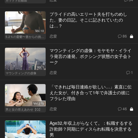
カマトト狂騒曲
プライドの高いエリート夫を打ちのめし
た、妻の日記。そこに記されていたの
は…？
Vol.10
恋愛
86
5.2％の憂鬱〜妻からの挑戦状〜
マウンティングの虚像：モヤモヤ・イライ
ラ発言の連発。ボクシング状態の女子会ト
ーク
Vol.1
恋愛
1
マウンティングの虚像
「できれば毎日連絡が欲しい…」素直に伝
えた女が、付き合って1年で弁護士の彼に
フラレた理由
Vol.275
恋愛
46
男と女の答えあわせ【Q】
Age32,年収上がらなくて。：転職するする
詐欺師？同期にディスられ転職を決意する
男