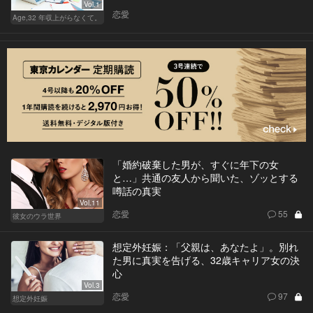
Vol.1
恋愛
Age,32 年収上がらなくて。
「婚約破棄した男が、すぐに年下の女
と…」共通の友人から聞いた、ゾッとする
噂話の真実
Vol.11
恋愛
55
彼女のウラ世界
想定外妊娠：「父親は、あなたよ」。別れ
た男に真実を告げる、32歳キャリア女の決
心
Vol.3
恋愛
97
想定外妊娠