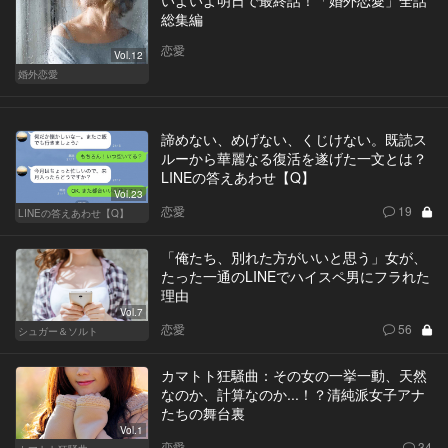
いよいよ明日で最終話！「婚外恋愛」全話
総集編
恋愛
Vol.12
婚外恋愛
諦めない、めげない、くじけない。既読ス
ルーから華麗なる復活を遂げた一文とは？
LINEの答えあわせ【Q】
Vol.23
恋愛
19
LINEの答えあわせ【Q】
「俺たち、別れた方がいいと思う」女が、
たった一通のLINEでハイスペ男にフラれた
理由
Vol.7
恋愛
56
シュガー＆ソルト
カマトト狂騒曲：その女の一挙一動、天然
なのか、計算なのか...！？清純派女子アナ
たちの舞台裏
Vol.1
恋愛
34