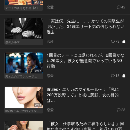
Vol.1
恋愛
42
デートの答えあわせ【A】
「実は僕、先生に…」。かつての同級生が
明かした、34歳エリート男の信じられない
過去
Vol.3
恋愛
73
僕のカルマ
1回目のデートには誘われるが、2回目がな
い29歳女。彼女が無意識でやっているNG
行動
Vol.4
恋愛
18
男と女のブランルージュ
8rules～エリカのマイルール～：「私に
200万投資して」と彼に懇願。女の目的
は…
Vol.1
恋愛
28
8rules～エリカのマイルール～
「彼女、仕事取るために寝るらしいよ」同
僚に言われた心無い言葉に、年収1,800万