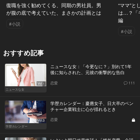
復職を強く勧めてくる、同期の男社員。男
“ママ”
が腹の底で考えていた、まさかの計画とは
は…？「
編
#小説
#小説
おすすめ記事
ニュースな女：「今更なに？」別れて1年
後に知らされた、元彼の衝撃的な告白
恋愛
111
Vol.1
ニュースな女
学歴カレンダー：慶應女子、日大卒のベン
チャー企業戦士に心が揺れるとき
恋愛
Vol.3
学歴カレンダー