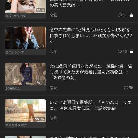
の美人営業は…
Vol.6
恋愛
81
年収8ケタの女
意中の先輩に“絶対見られたくない現場”を
目撃されてしまい…。27歳女が悔やんだワ
ケ
Vol.2
恋愛
18
恋のジレンマ
女に総額10億円を貢がせた、魔性の男。騙
し続けてきた男が最後に選んだ獲物は…
「200億の女」
Vol.1
恋愛
59
200億の女
いよいよ明日で最終話！「その名は、サエ
コ。 ＃東京悪女伝説」全話総集編
恋愛
Vol.16
＃東京悪女伝説