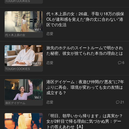
TOUGH COOKIES
代々木上原の女：26歳、手取り18万の損保
OLが違和感を覚えた“身の丈に合わない”港
区での生活
Vol.1
恋愛
代々木上原の女
旅先のホテルのスイートルームで明かされ
た秘密。彼女が捨てられた本当の理由とは
恋愛
6
Vol.72
TOUGH COOKIES
港区デイゲーム：夜遊び仲間の“悪友”に7年
ぶりに再会。環境が変わっても女の友情は
成立する？
Vol.1
恋愛
21
港区デイゲーム
「明日、朝早いから帰ります」は真実か？
女が2軒目で帰る理由に気づかぬ男：デー
トの答えあわせ【A】