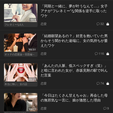
「同期と一緒に、夢が叶うなんて…」女子
アナが“フレネミー”な関係を逆手に取った
ワケ
Vol.6
恋愛
32
フレネミーな2人
「結婚願望あるの？」好意を抱いていた男
からそう聞かれた途端に、女の気持ちが萎
えたワケ
Vol.51
恋愛
116
オトナの恋愛論～宿題編～
「あんたの人脈、低スペックすぎ（笑）」
と暗に言われた女が、赤坂見附の駅で叫ん
だ言葉
Vol.25
恋愛
74
本当に怖い、女の話
「今日はたくさん甘えちゃお」再会した母
の無邪気な一言に、娘が激怒した理由
恋愛
9
Vol.73