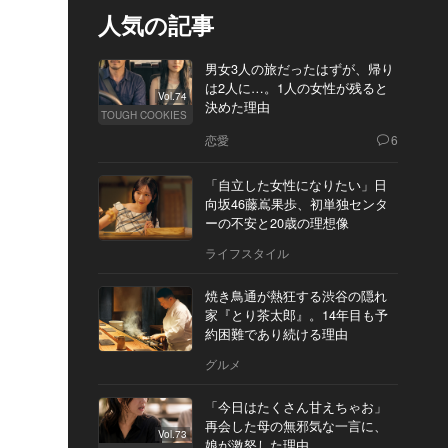
人気の記事
男女3人の旅だったはずが、帰り
は2人に…。1人の女性が残ると
Vol.74
決めた理由
TOUGH COOKIES
恋愛
6
「自立した女性になりたい」日
向坂46藤嶌果歩、初単独センタ
ーの不安と20歳の理想像
ライフスタイル
焼き鳥通が熱狂する渋谷の隠れ
家『とり茶太郎』。14年目も予
約困難であり続ける理由
グルメ
「今日はたくさん甘えちゃお」
再会した母の無邪気な一言に、
Vol.73
娘が激怒した理由