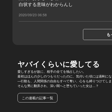
白状する意味がわからんし
2020/09/23 06:58
も
ヤバイくらいに愛してる
愛しすぎるが故に、相手の全てを独占したい。
最初はほんの少しのつもりだったのに、気付いた頃には過剰になっ
―行動も、人間関係の自由もすべて奪い、心をも縛りつけてしま
そんな男に翻弄され、深い闇へと堕ちていった女は…？
この連載の記事一覧