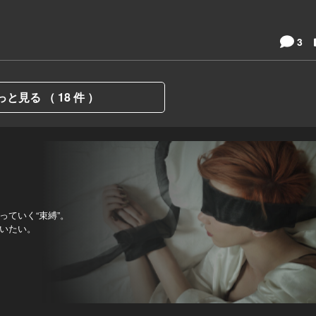
3
っと見る （ 18 件 ）
ていく“束縛”。
いたい。