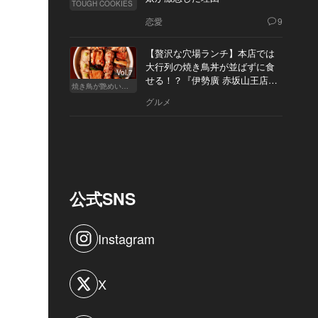
TOUGH COOKIES
恋愛
9
【贅沢な穴場ランチ】本店では
大行列の焼き鳥丼が並ばずに食
Vol.7
せる！？『伊勢廣 赤坂山王店』
焼き鳥が艶めいてきた
へ
グルメ
公式SNS
Instagram
X