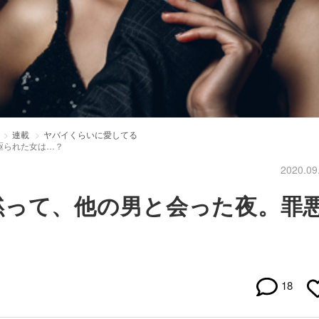
連載
ヤバイくらいに愛してる
駆られた女は…？
2020.09
黙って、他の男と会った夜。罪
18