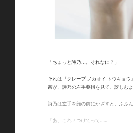
「ちょっと詩乃…。それなに？」
それは『クレープ ノカオイ トウキョ
茜が、詩乃の左手薬指を見て、訝しむ
詩乃は左手を顔の前にかざすと、ふふ
「あ、これ？つけてって......