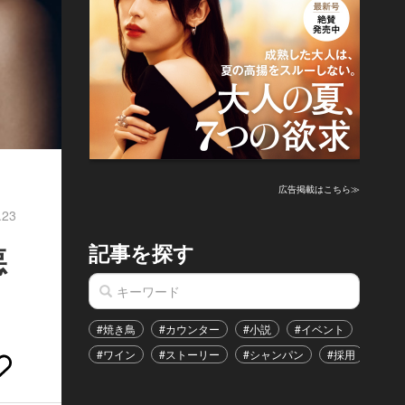
広告掲載はこちら≫
.23
記事を探す
悪
#焼き鳥
#カウンター
#小説
#イベント
#港区
#ワイン
#ストーリー
#シャンパン
#採用
#恋