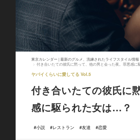
東京カレンダー | 最新のグルメ、洗練されたライフスタイル情報
付き合いたての彼氏に黙って、他の男と会った夜。罪悪感に
ヤバイくらいに愛してる Vol.5
付き合いたての彼氏に
感に駆られた女は…？
#小説
#レストラン
#友達
#恋愛