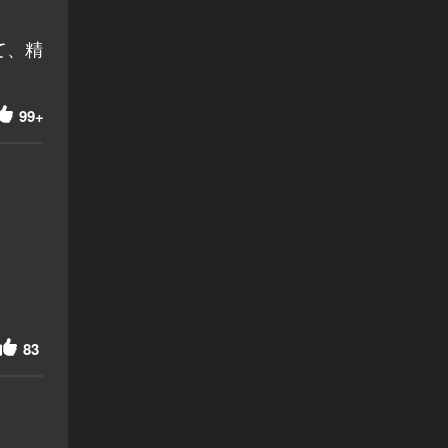
て、精
99+
83