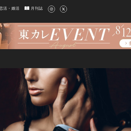
新のグルメ、洗練されたライフスタイル情報
恋活・婚活
月刊誌